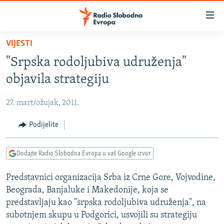
Dostupni
linkovi
Pređite
VIJESTI
na
VIJESTI
"Srpska rodoljubiva udruženja"
glavni
BOSNA I HERCEGOVINA
sadržaj
objavila strategiju
SRBIJA
Pređite
na
27. mart/ožujak, 2011.
KOSOVO
glavnu
CRNA GORA
Podijelite
navigaciju
Pređite
VIZUELNO
na
Dodajte Radio Slobodna Evropa u vaš Google izvor
PODCASTI
VIDEO
pretragu
Predstavnici organizacija Srba iz Crne Gore, Vojvodine,
RAT U UKRAJINI
FOTOGALERIJE
Beograda, Banjaluke i Makedonije, koja se
KINA NA BALKANU
INFOGRAFIKE
predstavljaju kao "srpska rodoljubiva udruženja", na
subotnjem skupu u Podgorici, usvojili su strategiju
RSE PRIČE IZ SVIJETA