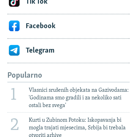
Tik Tok
Facebook
Telegram
Popularno
1
Vlasnici srušenih objekata na Gazivodama:
'Godinama smo gradili i za nekoliko sati
ostali bez svega'
2
Kurti u Zubinom Potoku: Iskopavanja bi
mogla trajati mjesecima, Srbija bi trebala
otvoriti arhive