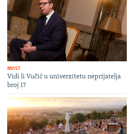
MOST
Vidi li Vučić u univerzitetu neprijatelja
broj 1?