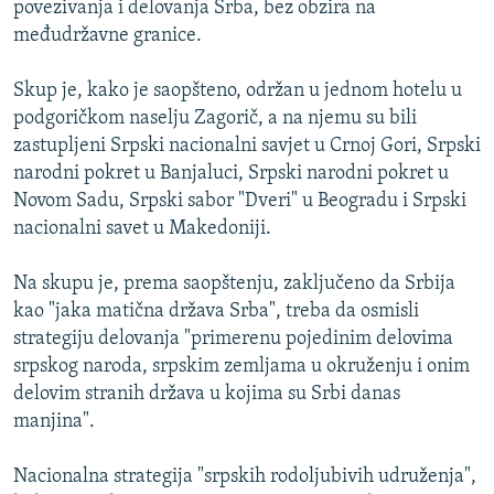
povezivanja i delovanja Srba, bez obzira na
ISPRIČAJ MI
međudržavne granice.
DNEVNO@RSE
Skup je, kako je saopšteno, održan u jednom hotelu u
SPECIJALI RSE
podgoričkom naselju Zagorič, a na njemu su bili
VIŠE OD NASLOVA
zastupljeni Srpski nacionalni savjet u Crnoj Gori, Srpski
PRATITE NAS
narodni pokret u Banjaluci, Srpski narodni pokret u
GENOCID U SREBRENICI
Novom Sadu, Srpski sabor "Dveri" u Beogradu i Srpski
POPLAVE I KLIZIŠTA U BIH 2024.
nacionalni savet u Makedoniji.
TV LIBERTY
Sve RFE/RL stranice
Na skupu je, prema saopštenju, zaključeno da Srbija
POST SCRIPTUM
kao "jaka matična država Srba", treba da osmisli
strategiju delovanja "primerenu pojedinim delovima
MOJA EVROPA
srpskog naroda, srpskim zemljama u okruženju i onim
TRI DECENIJE OD RATA U BIH
delovim stranih država u kojima su Srbi danas
SVE KARTE DEJTONA
manjina".
NASTANAK I RASPAD JUGOSLAVIJE
Nacionalna strategija "srpskih rodoljubivih udruženja",