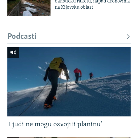
balističku raketu, napad dronovima
na Kijevsku oblast
Podcasti
'Ljudi ne mogu osvojiti planinu'