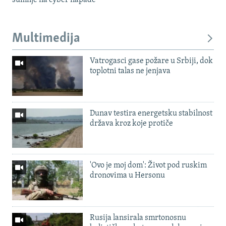
sumnje na cyber napade
Multimedija
Vatrogasci gase požare u Srbiji, dok
toplotni talas ne jenjava
Dunav testira energetsku stabilnost
država kroz koje protiče
'Ovo je moj dom': Život pod ruskim
dronovima u Hersonu
Rusija lansirala smrtonosnu