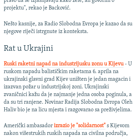
pravo da se izjašnjavaju kako žele, ali govorim o
projektu", rekao je Backović.
Nešto kasnije, za Radio Slobodna Evropa je kazao da su
njegove riječi istrgnute iz konteksta.
Rat u Ukrajini
Ruski raketni napad na industrijusku zonu u Kijevu
- U
ruskom napadu balističkim raketama 6. aprila na
ukrajinski glavni grad Kijev uništen je jedan magacin i
izazvan požar u industrijskoj zoni. Ukrajinski
zvaničnici kažu da je najmanje jedna osoba poginula, a
da su tri ranjene. Novinar Radija Slobodna Evropa Oleh
Haliv bio je na licu mjesta i razgovarao sa preživjelima.
Američki ambasador
izrazio je "solidarnost"
s Kijevom
nakon višestrukih ruskih napada na civilna područja,