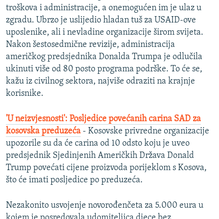
troškova i administracije, a onemogućen im je ulaz u
zgradu. Ubrzo je uslijedio hladan tuš za USAID-ove
uposlenike, ali i nevladine organizacije širom svijeta.
Nakon šestosedmične revizije, administracija
američkog predsjednika Donalda Trumpa je odlučila
ukinuti više od 80 posto programa podrške. To će se,
kažu iz civilnog sektora, najviše odraziti na krajnje
korisnike.
'U neizvjesnosti': Posljedice povećanih carina SAD za
kosovska preduzeća
- Kosovske privredne organizacije
upozorile su da će carina od 10 odsto koju je uveo
predsjednik Sjedinjenih Američkih Država Donald
Trump povećati cijene proizvoda porijeklom s Kosova,
što će imati posljedice po preduzeća.
Nezakonito usvojenje novorođenčeta za 5.000 eura u
kojem je posredovala udomiteljica djece bez