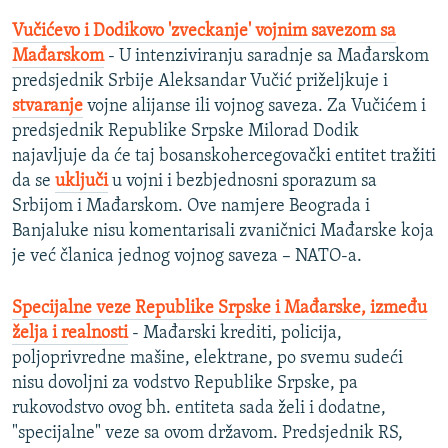
Vučićevo i Dodikovo 'zveckanje' vojnim savezom sa
Mađarskom
- U intenziviranju saradnje sa Mađarskom
predsjednik Srbije Aleksandar Vučić priželjkuje i
stvaranje
vojne alijanse ili vojnog saveza. Za Vučićem i
predsjednik Republike Srpske Milorad Dodik
najavljuje da će taj bosanskohercegovački entitet tražiti
da se
uključi
u vojni i bezbjednosni sporazum sa
Srbijom i Mađarskom. Ove namjere Beograda i
Banjaluke nisu komentarisali zvaničnici Mađarske koja
je već članica jednog vojnog saveza – NATO-a.
Specijalne veze Republike Srpske i Mađarske, između
želja i realnosti
- Mađarski krediti, policija,
poljoprivredne mašine, elektrane, po svemu sudeći
nisu dovoljni za vodstvo Republike Srpske, pa
rukovodstvo ovog bh. entiteta sada želi i dodatne,
"specijalne" veze sa ovom državom. Predsjednik RS,