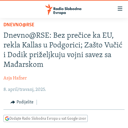
Dostupni
linkovi
Pređite
DNEVNO@RSE
na
VIJESTI
Dnevno@RSE: Bez prečice ka EU,
glavni
BOSNA I HERCEGOVINA
sadržaj
rekla Kallas u Podgorici; Zašto Vučić
SRBIJA
Pređite
i Dodik priželjkuju vojni savez sa
na
KOSOVO
Mađarskom
glavnu
CRNA GORA
navigaciju
Asja Hafner
Pređite
VIZUELNO
na
8. april/travanj, 2025.
PODCASTI
VIDEO
pretragu
RAT U UKRAJINI
Podijelite
FOTOGALERIJE
KINA NA BALKANU
INFOGRAFIKE
Dodajte Radio Slobodna Evropa u vaš Google izvor
RSE PRIČE IZ SVIJETA