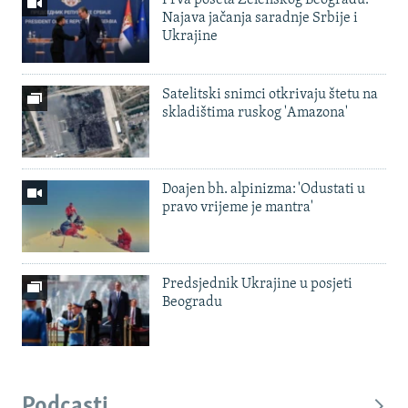
Prva poseta Zelenskog Beogradu:
Najava jačanja saradnje Srbije i
Ukrajine
Satelitski snimci otkrivaju štetu na
skladištima ruskog 'Amazona'
Doajen bh. alpinizma: 'Odustati u
pravo vrijeme je mantra'
Predsjednik Ukrajine u posjeti
Beogradu
Podcasti