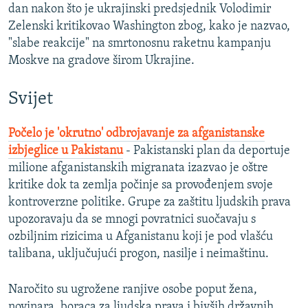
dan nakon što je ukrajinski predsjednik Volodimir
Zelenski kritikovao Washington zbog, kako je nazvao,
"slabe reakcije" na smrtonosnu raketnu kampanju
Moskve na gradove širom Ukrajine.
Svijet
Počelo je 'okrutno' odbrojavanje za afganistanske
izbjeglice u Pakistanu
- Pakistanski plan da deportuje
milione afganistanskih migranata izazvao je oštre
kritike dok ta zemlja počinje sa provođenjem svoje
kontroverzne politike. Grupe za zaštitu ljudskih prava
upozoravaju da se mnogi povratnici suočavaju s
ozbiljnim rizicima u Afganistanu koji je pod vlašću
talibana, uključujući progon, nasilje i neimaštinu.
Naročito su ugrožene ranjive osobe poput žena,
novinara, boraca za ljudska prava i bivših državnih