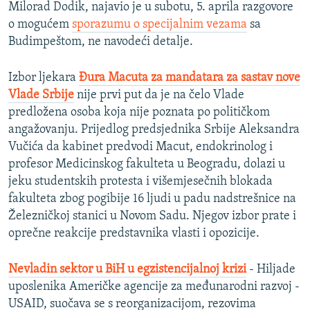
Milorad Dodik, najavio je u subotu, 5. aprila razgovore
o mogućem
sporazumu o specijalnim vezama
sa
Budimpeštom, ne navodeći detalje.
Izbor ljekara
Đura Macuta za mandatara za sastav nove
Vlade Srbije
nije prvi put da je na čelo Vlade
predložena osoba koja nije poznata po političkom
angažovanju. Prijedlog predsjednika Srbije Aleksandra
Vučića da kabinet predvodi Macut, endokrinolog i
profesor Medicinskog fakulteta u Beogradu, dolazi u
jeku studentskih protesta i višemjesečnih blokada
fakulteta zbog pogibije 16 ljudi u padu nadstrešnice na
Železničkoj stanici u Novom Sadu. Njegov izbor prate i
oprečne reakcije predstavnika vlasti i opozicije.
Nevladin sektor u BiH u egzistencijalnoj krizi
- Hiljade
uposlenika Američke agencije za međunarodni razvoj -
USAID, suočava se s reorganizacijom, rezovima