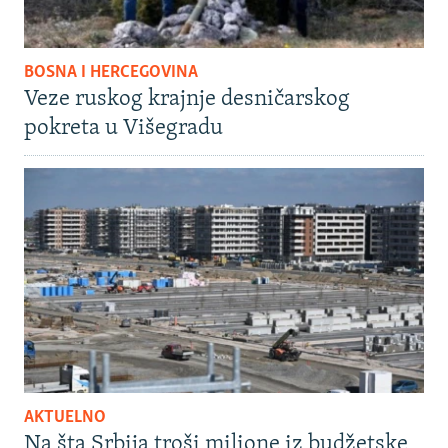
BOSNA I HERCEGOVINA
Veze ruskog krajnje desničarskog
pokreta u Višegradu
AKTUELNO
Na šta Srbija troši milione iz budžetske