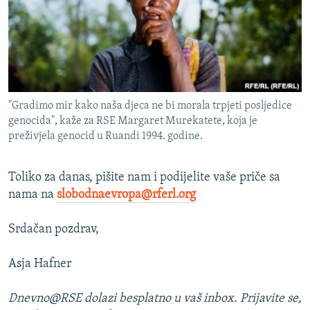
"Gradimo mir kako naša djeca ne bi morala trpjeti posljedice
genocida", kaže za RSE Margaret Murekatete, koja je
preživjela genocid u Ruandi 1994. godine.
Toliko za danas, pišite nam i podijelite vaše priče sa
nama na
slobodnaevropa@rferl.org
Srdačan pozdrav,
Asja Hafner
Dnevno@RSE dolazi besplatno u vaš inbox. Prijavite se,