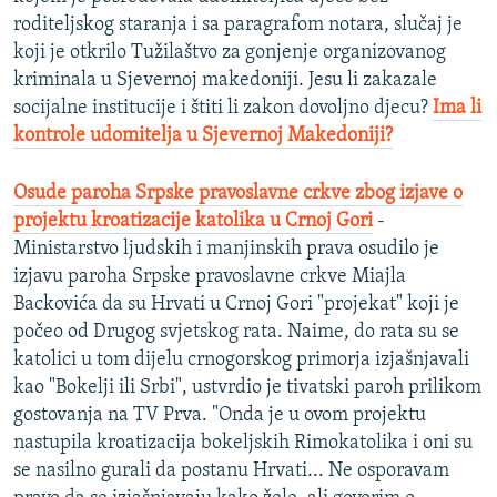
roditeljskog staranja i sa paragrafom notara, slučaj je
koji je otkrilo Tužilaštvo za gonjenje organizovanog
kriminala u Sjevernoj makedoniji. Jesu li zakazale
socijalne institucije i štiti li zakon dovoljno djecu?
Ima li
kontrole udomitelja u Sjevernoj Makedoniji?
Osude paroha Srpske pravoslavne crkve zbog izjave o
projektu kroatizacije katolika u Crnoj Gori
-
Ministarstvo ljudskih i manjinskih prava osudilo je
izjavu paroha Srpske pravoslavne crkve Miajla
Backovića da su Hrvati u Crnoj Gori "projekat" koji je
počeo od Drugog svjetskog rata. Naime, do rata su se
katolici u tom dijelu crnogorskog primorja izjašnjavali
kao "Bokelji ili Srbi", ustvrdio je tivatski paroh prilikom
gostovanja na TV Prva. "Onda je u ovom projektu
nastupila kroatizacija bokeljskih Rimokatolika i oni su
se nasilno gurali da postanu Hrvati... Ne osporavam