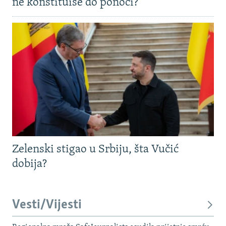
ne konstituiše do ponoći?
Zelenski stigao u Srbiju, šta Vučić
dobija?
Vesti/Vijesti