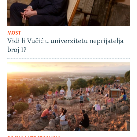
MOST
Vidi li Vučić u univerzitetu neprijatelja
broj 1?