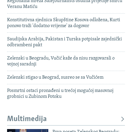
Regionalna mreža SafeJournalists osudila prijetnje smrću
Veranu Matiću
Konstitutivna sjednica Skupštine Kosova odložena, Kurti
ponovo traži 'dodatno vrijeme' za dogovor
Saudijska Arabija, Pakistan i Turska potpisale zajednički
odbrambeni pakt
Zelenski u Beogradu, Vučić kaže da nisu razgovarali o
vojnoj saradnji
Zelenski stigao u Beograd, susreo se sa Vučićem
Posmrtni ostaci pronađeni u trećoj mogućoj masovnoj
grobnici u Zubinom Potoku
Multimedija