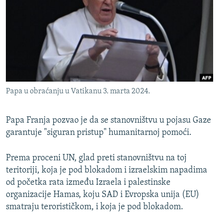
ISPRIČAJ MI
DNEVNO@RSE
SPECIJALI RSE
VIŠE OD NASLOVA
PRATITE NAS
GENOCID U SREBRENICI
Papa u obraćanju u Vatikanu 3. marta 2024.
POPLAVE I KLIZIŠTA U BIH 2024.
TV LIBERTY
Sve RFE/RL stranice
Papa Franja pozvao je da se stanovništvu u pojasu Gaze
garantuje "siguran pristup" humanitarnoj pomoći.
POST SCRIPTUM
MOJA EVROPA
Prema proceni UN, glad preti stanovništvu na toj
TRI DECENIJE OD RATA U BIH
teritoriji, koja je pod blokadom i izraelskim napadima
od početka rata između Izraela i palestinske
SVE KARTE DEJTONA
organizacije Hamas, koju SAD i Evropska unija (EU)
NASTANAK I RASPAD JUGOSLAVIJE
smatraju terorističkom, i koja je pod blokadom.