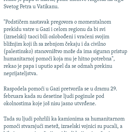
Svetog Petra u Vatikanu.
"Podstičem nastavak pregovora o momentalnom
prekidu vatre u Gazi i celom regionu da bi svi
(izraelski) taoci bili oslobođeni i vraćeni svojim
bližnjim koji ih sa zebnjom čekaju i da civilno
(palestinsko) stanovništvo može da ima siguran pristup
humanitarnoj pomoći koja mu je hitno potrebna",
rekao je papa i uputio apel da se odmah prekinu
neprijateljstva.
Raspodela pomoći u Gazi pretvorila se u dramu 29.
februara kada su desetine ljudi poginule pod
okolnostima koje još nisu jasno utvrđene.
Tada su ljudi pohrlili ka kamionima sa humanitarnom
pomoći stvarajući metež, izraelski vojnici su pucali, a