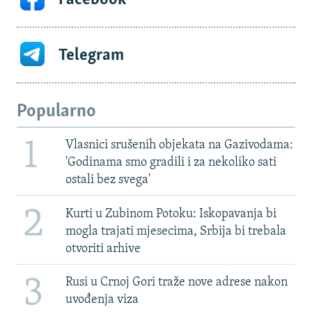
Telegram
Popularno
1
Vlasnici srušenih objekata na Gazivodama:
'Godinama smo gradili i za nekoliko sati
ostali bez svega'
2
Kurti u Zubinom Potoku: Iskopavanja bi
mogla trajati mjesecima, Srbija bi trebala
otvoriti arhive
3
Rusi u Crnoj Gori traže nove adrese nakon
uvođenja viza