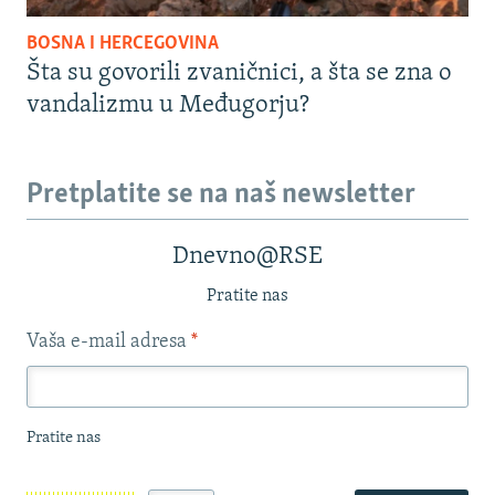
BOSNA I HERCEGOVINA
Šta su govorili zvaničnici, a šta se zna o
vandalizmu u Međugorju?
Pretplatite se na naš newsletter
Dnevno@RSE
Pratite nas
Vaša e-mail adresa
*
Pratite nas