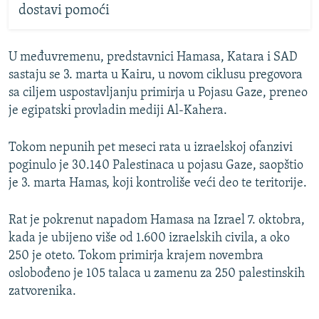
dostavi pomoći
U međuvremenu, predstavnici Hamasa, Katara i SAD
sastaju se 3. marta u Kairu, u novom ciklusu pregovora
sa ciljem uspostavljanju primirja u Pojasu Gaze, preneo
je egipatski provladin mediji Al-Kahera.
Tokom nepunih pet meseci rata u izraelskoj ofanzivi
poginulo je 30.140 Palestinaca u pojasu Gaze, saopštio
je 3. marta Hamas, koji kontroliše veći deo te teritorije.
Rat je pokrenut napadom Hamasa na Izrael 7. oktobra,
kada je ubijeno više od 1.600 izraelskih civila, a oko
250 je oteto. Tokom primirja krajem novembra
oslobođeno je 105 talaca u zamenu za 250 palestinskih
zatvorenika.