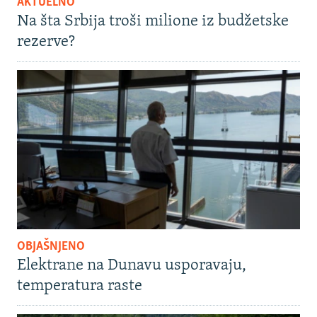
AKTUELNO
Na šta Srbija troši milione iz budžetske
rezerve?
OBJAŠNJENO
Elektrane na Dunavu usporavaju,
temperatura raste