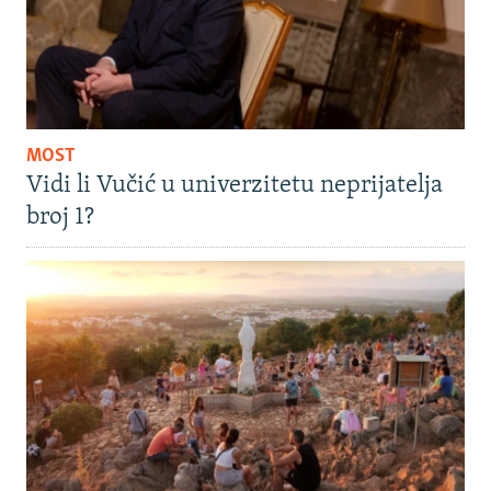
MOST
Vidi li Vučić u univerzitetu neprijatelja
broj 1?