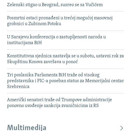
Zelenski stigao u Beograd, susreo se sa Vučićem
Posmrtni ostaci pronađeni u trećoj mogućoj masovnoj
grobnici u Zubinom Potoku
U Sarajevu konferencija o zastupljenosti naroda u
institucijama BiH
Konstitutivna sjednica nastavlja se u subotu, ustavni rok za
Skupštinu Kosova završava u ponoć
Tri poslanika Parlamenta BiH traže od visokog
predstavnika i PIC-a poseban status za Memorijalni centar
Srebrenica
Američki senatori traže od Trumpove administracije
ponovno uvođenje sankcija zvaničnicima iz RS
Multimedija