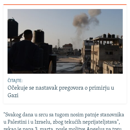
ČITAJTE:
Očekuje se nastavak pregovora o primirju u
Gazi
"Svakog dana u srcu sa tugom nosim patnje stanovnika
u Palestini i u Izraelu, zbog tekućih neprijateljstava",
rekao je papa 3. marta, posle molitve Angelus na trgu