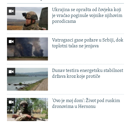
Ukrajina se oprašta od čovjeka koji
je vraćao poginule vojnike njihovim
porodicama
Vatrogasci gase požare u Srbiji, dok
toplotni talas ne jenjava
Dunav testira energetsku stabilnost
država kroz koje protiče
'Ovo je moj dom': Život pod ruskim
dronovima u Hersonu