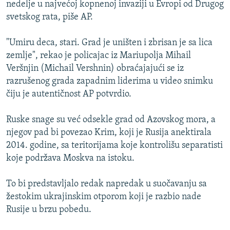
nedelje u najvećoj kopnenoj invaziji u Evropi od Drugog
svetskog rata, piše AP.
"Umiru deca, stari. Grad je uništen i zbrisan je sa lica
zemlje", rekao je policajac iz Mariupolja Mihail
Veršnjin (Michail Vershnin) obraćajajući se iz
razrušenog grada zapadnim liderima u video snimku
čiju je autentičnost AP potvrdio.
Ruske snage su već odsekle grad od Azovskog mora, a
njegov pad bi povezao Krim, koji je Rusija anektirala
2014. godine, sa teritorijama koje kontrolišu separatisti
koje podržava Moskva na istoku.
To bi predstavljalo redak napredak u suočavanju sa
žestokim ukrajinskim otporom koji je razbio nade
Rusije u brzu pobedu.