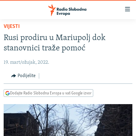
Dostupni
linkovi
Pređite
VIJESTI
na
VIJESTI
Rusi prodiru u Mariupolj dok
glavni
BOSNA I HERCEGOVINA
sadržaj
stanovnici traže pomoć
SRBIJA
Pređite
na
19. mart/ožujak, 2022.
KOSOVO
glavnu
CRNA GORA
Podijelite
navigaciju
Pređite
VIZUELNO
na
Dodajte Radio Slobodna Evropa u vaš Google izvor
PODCASTI
VIDEO
pretragu
RAT U UKRAJINI
FOTOGALERIJE
KINA NA BALKANU
INFOGRAFIKE
RSE PRIČE IZ SVIJETA