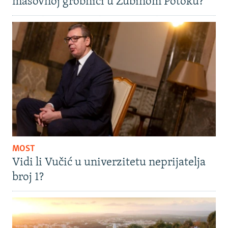
masovnoj grobnici u Zubinom Potoku?
MOST
Vidi li Vučić u univerzitetu neprijatelja
broj 1?