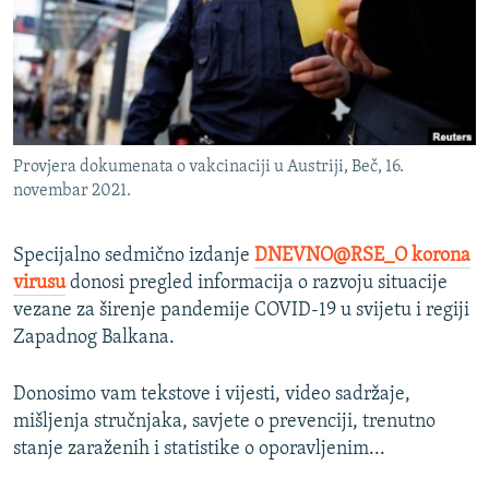
ISPRIČAJ MI
DNEVNO@RSE
SPECIJALI RSE
VIŠE OD NASLOVA
PRATITE NAS
Provjera dokumenata o vakcinaciji u Austriji, Beč, 16.
GENOCID U SREBRENICI
novembar 2021.
POPLAVE I KLIZIŠTA U BIH 2024.
Specijalno sedmično izdanje
DNEVNO@RSE_O korona
TV LIBERTY
Sve RFE/RL stranice
virusu
donosi pregled informacija o razvoju situacije
POST SCRIPTUM
vezane za širenje pandemije COVID-19 u svijetu i regiji
MOJA EVROPA
Zapadnog Balkana.
TRI DECENIJE OD RATA U BIH
Donosimo vam tekstove i vijesti, video sadržaje,
SVE KARTE DEJTONA
mišljenja stručnjaka, savjete o prevenciji, trenutno
stanje zaraženih i statistike o oporavljenim...
NASTANAK I RASPAD JUGOSLAVIJE