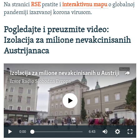
Na stranici
RSE
pratite i
interaktivnu mapu
o globalnoj
pandemiji izazvanoj korona virusom.
Pogledajte i preuzmite video:
Izolacija za milione nevakcinisanih
Austrijanaca
Izolacija za milione nevakcinisanih u Austriji
Izvor
Radio Slobodna Evropa
No media source currently available
0:00
6:43