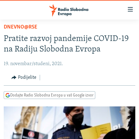
Dostupni
linkovi
Pređite
DNEVNO@RSE
na
VIJESTI
Pratite razvoj pandemije COVID-19
glavni
BOSNA I HERCEGOVINA
sadržaj
na Radiju Slobodna Evropa
SRBIJA
Pređite
na
19. novembar/studeni, 2021.
KOSOVO
glavnu
CRNA GORA
Podijelite
navigaciju
Pređite
VIZUELNO
na
Dodajte Radio Slobodna Evropa u vaš Google izvor
PODCASTI
VIDEO
pretragu
RAT U UKRAJINI
FOTOGALERIJE
KINA NA BALKANU
INFOGRAFIKE
RSE PRIČE IZ SVIJETA