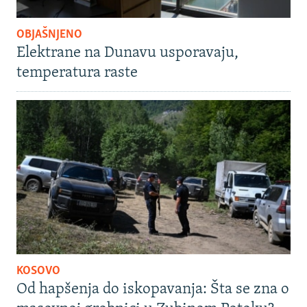
OBJAŠNJENO
Elektrane na Dunavu usporavaju,
temperatura raste
KOSOVO
Od hapšenja do iskopavanja: Šta se zna o