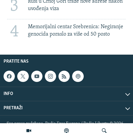
3
Rusi u Crnoj Gori traže nove adrese nakon
uvođenja viza
4
Memorijalni centar Srebrenica: Negiranje
genocida poraslo za više od 50 posto
PRATITE NAS
INFO
PRETRAŽI
Sva prava zadržana. Radio Free Europe / Radio Liberty © 2026
RFE/RL, Inc.