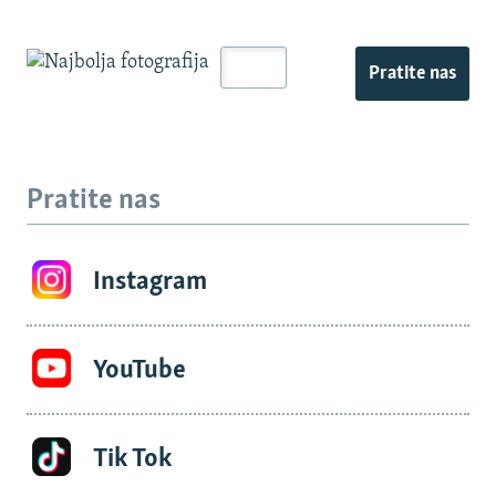
Pratite nas
Pratite nas
Instagram
YouTube
Tik Tok