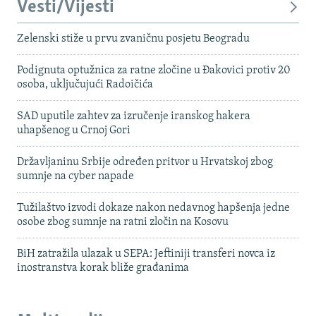
Vesti/Vijesti
Zelenski stiže u prvu zvaničnu posjetu Beogradu
Podignuta optužnica za ratne zločine u Đakovici protiv 20
osoba, uključujući Radoičića
SAD uputile zahtev za izručenje iranskog hakera
uhapšenog u Crnoj Gori
Državljaninu Srbije određen pritvor u Hrvatskoj zbog
sumnje na cyber napade
Tužilaštvo izvodi dokaze nakon nedavnog hapšenja jedne
osobe zbog sumnje na ratni zločin na Kosovu
BiH zatražila ulazak u SEPA: Jeftiniji transferi novca iz
inostranstva korak bliže građanima