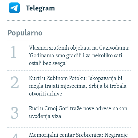
Telegram
Popularno
1
Vlasnici srušenih objekata na Gazivodama:
'Godinama smo gradili i za nekoliko sati
ostali bez svega'
2
Kurti u Zubinom Potoku: Iskopavanja bi
mogla trajati mjesecima, Srbija bi trebala
otvoriti arhive
3
Rusi u Crnoj Gori traže nove adrese nakon
uvođenja viza
Memorijalni centar Srebrenica: Negiranje