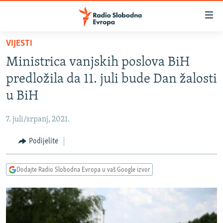
Dostupni
linkovi
Pređite
VIJESTI
na
VIJESTI
Ministrica vanjskih poslova BiH
glavni
BOSNA I HERCEGOVINA
sadržaj
predložila da 11. juli bude Dan žalosti
SRBIJA
Pređite
u BiH
na
KOSOVO
glavnu
7. juli/srpanj, 2021.
CRNA GORA
navigaciju
Pređite
Podijelite
VIZUELNO
na
PODCASTI
VIDEO
pretragu
Dodajte Radio Slobodna Evropa u vaš Google izvor
RAT U UKRAJINI
FOTOGALERIJE
KINA NA BALKANU
INFOGRAFIKE
RSE PRIČE IZ SVIJETA