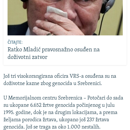
ČITAJTE:
Ratko Mladić pravosnažno osuđen na
doživotni zatvor
Još tri visokorangirana oficira VRS-a osuđena su na
doživotne kazne zbog genocida u Srebrenici.
U Memorijalnom centru Srebrenica – Potočari do sada
su ukopane 6.652 žrtve genocida počinjenog u julu
1995. godine, dok je na drugim lokacijama, a prema
željama porodica žrtava, ukopano još 237 žrtava
genocida. Još se traga za oko 1.000 nestalih.