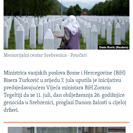
ISPRIČAJ MI
DNEVNO@RSE
SPECIJALI RSE
VIŠE OD NASLOVA
PRATITE NAS
GENOCID U SREBRENICI
Memorijalni centar Srebrenica - Potočari
POPLAVE I KLIZIŠTA U BIH 2024.
TV LIBERTY
Sve RFE/RL stranice
Ministrica vanjskih poslova Bosne i Hercegovine (BiH)
Bisera Turković u srijedu 7. jula uputila je inicijativu
POST SCRIPTUM
predsjedavajućem Vijeća ministara BiH Zoranu
MOJA EVROPA
Tegeltiji da se 11. juli, dan obilježavanja 26. godišnjice
TRI DECENIJE OD RATA U BIH
genocida u Srebrenici, proglasi Danom žalosti u cijeloj
državi.
SVE KARTE DEJTONA
NASTANAK I RASPAD JUGOSLAVIJE