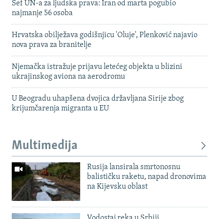
Šef UN-a za ljudska prava: Iran od marta pogubio
najmanje 56 osoba
Hrvatska obilježava godišnjicu 'Oluje', Plenković najavio
nova prava za branitelje
Njemačka istražuje prijavu letećeg objekta u blizini
ukrajinskog aviona na aerodromu
U Beogradu uhapšena dvojica državljana Sirije zbog
krijumčarenja migranta u EU
Multimedija
Rusija lansirala smrtonosnu
balističku raketu, napad dronovima
na Kijevsku oblast
Vodostaj reka u Srbiji