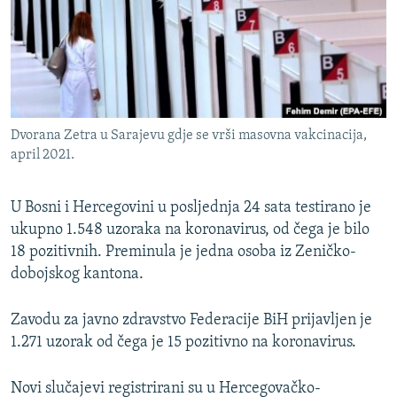
ISPRIČAJ MI
DNEVNO@RSE
SPECIJALI RSE
VIŠE OD NASLOVA
PRATITE NAS
Dvorana Zetra u Sarajevu gdje se vrši masovna vakcinacija,
GENOCID U SREBRENICI
april 2021.
POPLAVE I KLIZIŠTA U BIH 2024.
U Bosni i Hercegovini u posljednja 24 sata testirano je
TV LIBERTY
Sve RFE/RL stranice
ukupno 1.548 uzoraka na koronavirus, od čega je bilo
POST SCRIPTUM
18 pozitivnih. Preminula je jedna osoba iz Zeničko-
MOJA EVROPA
dobojskog kantona.
TRI DECENIJE OD RATA U BIH
Zavodu za javno zdravstvo Federacije BiH prijavljen je
SVE KARTE DEJTONA
1.271 uzorak od čega je 15 pozitivno na koronavirus.
NASTANAK I RASPAD JUGOSLAVIJE
Novi slučajevi registrirani su u Hercegovačko-