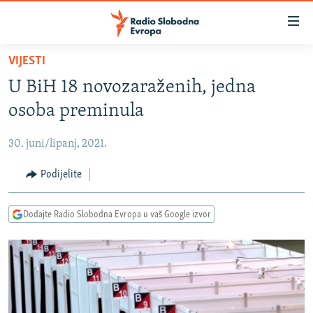
Dostupni
linkovi
Pređite
VIJESTI
na
VIJESTI
U BiH 18 novozaraženih, jedna
glavni
BOSNA I HERCEGOVINA
sadržaj
osoba preminula
SRBIJA
Pređite
na
30. juni/lipanj, 2021.
KOSOVO
glavnu
CRNA GORA
Podijelite
navigaciju
Pređite
VIZUELNO
na
Dodajte Radio Slobodna Evropa u vaš Google izvor
PODCASTI
VIDEO
pretragu
RAT U UKRAJINI
FOTOGALERIJE
KINA NA BALKANU
INFOGRAFIKE
RSE PRIČE IZ SVIJETA