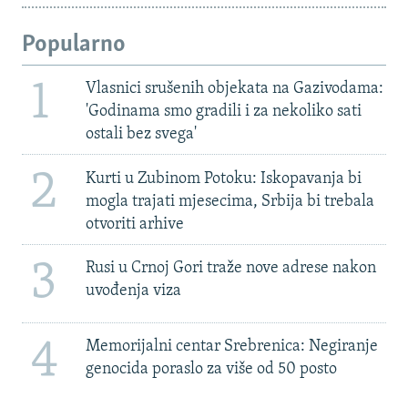
Popularno
1
Vlasnici srušenih objekata na Gazivodama:
'Godinama smo gradili i za nekoliko sati
ostali bez svega'
2
Kurti u Zubinom Potoku: Iskopavanja bi
mogla trajati mjesecima, Srbija bi trebala
otvoriti arhive
3
Rusi u Crnoj Gori traže nove adrese nakon
uvođenja viza
4
Memorijalni centar Srebrenica: Negiranje
genocida poraslo za više od 50 posto