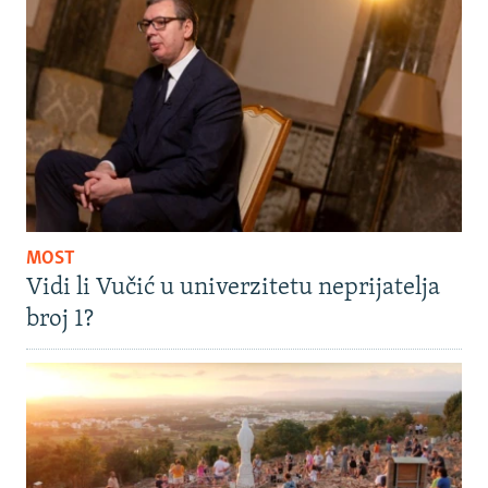
MOST
Vidi li Vučić u univerzitetu neprijatelja
broj 1?