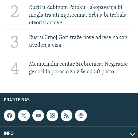
2
Kurti u Zubinom Potoku: Iskopavanja bi
mogla trajati mjesecima, Srbija bi trebala
otvoriti arhive
3
Rusi u Crnoj Gori traže nove adrese nakon
uvođenja viza
4
Memorijalni centar Srebrenica: Negiranje
genocida poraslo za više od 50 posto
PRATITE NAS
INFO