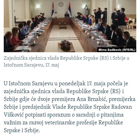
ISPRIČAJ MI
DNEVNO@RSE
SPECIJALI RSE
VIŠE OD NASLOVA
PRATITE NAS
GENOCID U SREBRENICI
Zajednička sjednica vlada Republike Srpske (RS) i Srbije u
POPLAVE I KLIZIŠTA U BIH 2024.
Istočnom Sarajevu, 17. maj
TV LIBERTY
Sve RFE/RL stranice
U Istočnom Sarajevu u ponedeljak 17. maja počela je
POST SCRIPTUM
zajednička sjednica vlada Republike Srpske (RS) i
MOJA EVROPA
Srbije gdje će dvoje premijera Ana Brnabić, premijerka
Srbije i predsjednik Vlade Republike Srpske Radovan
TRI DECENIJE OD RATA U BIH
Višković potpisati sporazum o saradnji o pitanjima
SVE KARTE DEJTONA
važnim za razvoj veterinarske profesije Republike
NASTANAK I RASPAD JUGOSLAVIJE
Srpske i Srbije.