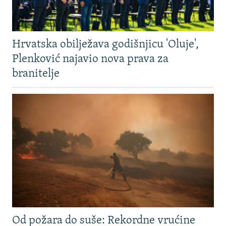
Hrvatska obilježava godišnjicu 'Oluje',
Plenković najavio nova prava za
branitelje
Od požara do suše: Rekordne vrućine