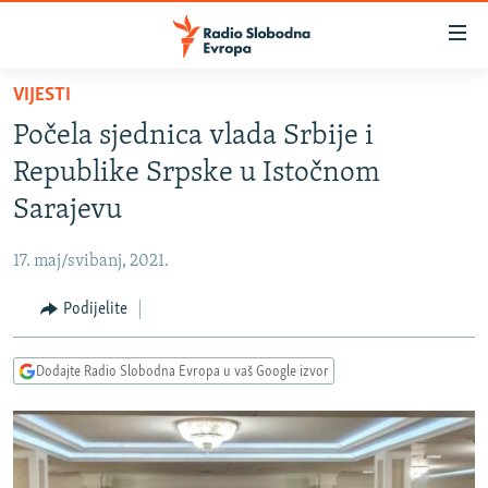
Dostupni
linkovi
Pređite
VIJESTI
na
VIJESTI
Počela sjednica vlada Srbije i
glavni
BOSNA I HERCEGOVINA
sadržaj
Republike Srpske u Istočnom
SRBIJA
Pređite
Sarajevu
na
KOSOVO
glavnu
17. maj/svibanj, 2021.
CRNA GORA
navigaciju
Pređite
Podijelite
VIZUELNO
na
PODCASTI
VIDEO
pretragu
Dodajte Radio Slobodna Evropa u vaš Google izvor
RAT U UKRAJINI
FOTOGALERIJE
KINA NA BALKANU
INFOGRAFIKE
RSE PRIČE IZ SVIJETA