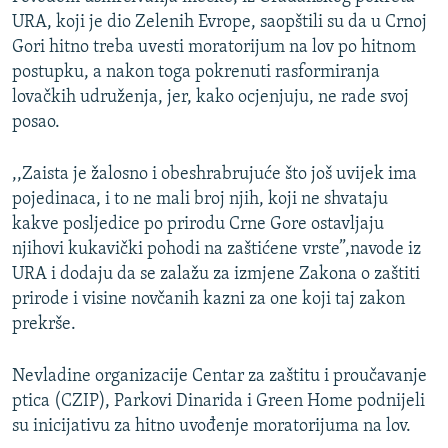
URA, koji je dio Zelenih Evrope, saopštili su da u Crnoj
Gori hitno treba uvesti moratorijum na lov po hitnom
postupku, a nakon toga pokrenuti rasformiranja
lovačkih udruženja, jer, kako ocjenjuju, ne rade svoj
posao.
,,Zaista je žalosno i obeshrabrujuće što još uvijek ima
pojedinaca, i to ne mali broj njih, koji ne shvataju
kakve posljedice po prirodu Crne Gore ostavljaju
njihovi kukavički pohodi na zaštićene vrste”,navode iz
URA i dodaju da se zalažu za izmjene Zakona o zaštiti
prirode i visine novčanih kazni za one koji taj zakon
prekrše.
Nevladine organizacije Centar za zaštitu i proučavanje
ptica (CZIP), Parkovi Dinarida i Green Home podnijeli
su inicijativu za hitno uvođenje moratorijuma na lov.