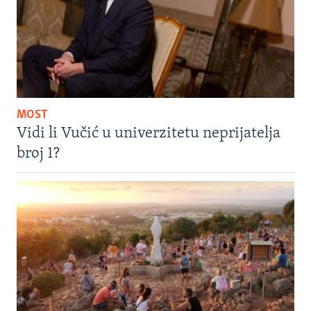
MOST
Vidi li Vučić u univerzitetu neprijatelja
broj 1?