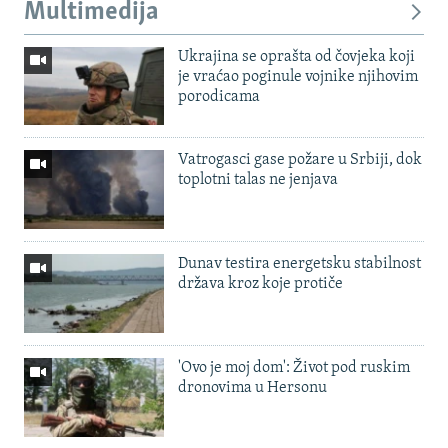
Multimedija
Ukrajina se oprašta od čovjeka koji
je vraćao poginule vojnike njihovim
porodicama
Vatrogasci gase požare u Srbiji, dok
toplotni talas ne jenjava
Dunav testira energetsku stabilnost
država kroz koje protiče
'Ovo je moj dom': Život pod ruskim
dronovima u Hersonu