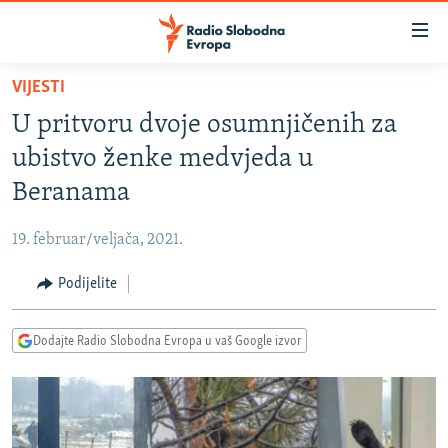
Dostupni
linkovi
Pređite
VIJESTI
na
VIJESTI
U pritvoru dvoje osumnjičenih za
glavni
BOSNA I HERCEGOVINA
sadržaj
ubistvo ženke medvjeda u
SRBIJA
Pređite
Beranama
na
KOSOVO
glavnu
19. februar/veljača, 2021.
CRNA GORA
navigaciju
Pređite
Podijelite
VIZUELNO
na
PODCASTI
VIDEO
pretragu
Dodajte Radio Slobodna Evropa u vaš Google izvor
RAT U UKRAJINI
FOTOGALERIJE
KINA NA BALKANU
INFOGRAFIKE
RSE PRIČE IZ SVIJETA