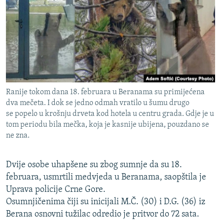
ISPRIČAJ MI
DNEVNO@RSE
SPECIJALI RSE
VIŠE OD NASLOVA
PRATITE NAS
GENOCID U SREBRENICI
Ranije tokom dana 18. februara u Beranama su primijećena
POPLAVE I KLIZIŠTA U BIH 2024.
dva mečeta. I dok se jedno odmah vratilo u šumu drugo
se popelo u krošnju drveta kod hotela u centru grada. Gdje je u
TV LIBERTY
Sve RFE/RL stranice
tom periodu bila mečka, koja je kasnije ubijena, pouzdano se
POST SCRIPTUM
ne zna.
MOJA EVROPA
Dvije osobe uhapšene su zbog sumnje da su 18.
TRI DECENIJE OD RATA U BIH
februara, usmrtili medvjeda u Beranama, saopštila je
SVE KARTE DEJTONA
Uprava policije Crne Gore.
Osumnjičenima čiji su inicijali M.Č. (30) i D.G. (36) iz
NASTANAK I RASPAD JUGOSLAVIJE
Berana osnovni tužilac odredio je pritvor do 72 sata.