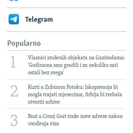
Telegram
Popularno
1
Vlasnici srušenih objekata na Gazivodama:
'Godinama smo gradili i za nekoliko sati
ostali bez svega'
2
Kurti u Zubinom Potoku: Iskopavanja bi
mogla trajati mjesecima, Srbija bi trebala
otvoriti arhive
3
Rusi u Crnoj Gori traže nove adrese nakon
uvođenja viza