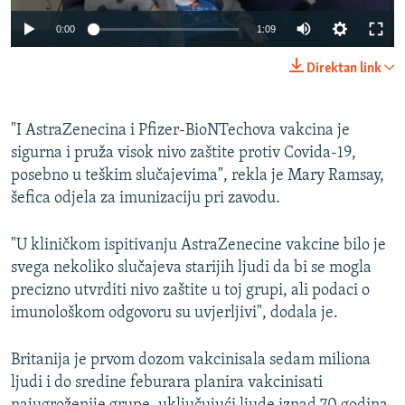
Auto
0:00
1:09
240p
Direktan link
360p
Auto
240p
360p
480p
480p
"I AstraZenecina i Pfizer-BioNTechova vakcina je
sigurna i pruža visok nivo zaštite protiv Covida-19,
720p
720p
1080p
posebno u teškim slučajevima", rekla je Mary Ramsay,
1080p
šefica odjela za imunizaciju pri zavodu.
"U kliničkom ispitivanju AstraZenecine vakcine bilo je
svega nekoliko slučajeva starijih ljudi da bi se mogla
precizno utvrditi nivo zaštite u toj grupi, ali podaci o
imunološkom odgovoru su uvjerljivi", dodala je.
Britanija je prvom dozom vakcinisala sedam miliona
ljudi i do sredine feburara planira vakcinisati