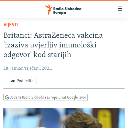
Dostupni
linkovi
Pređite
VIJESTI
na
VIJESTI
Britanci: AstraZeneca vakcina
glavni
BOSNA I HERCEGOVINA
sadržaj
'izaziva uvjerljiv imunološki
SRBIJA
Pređite
odgovor' kod starijih
na
KOSOVO
glavnu
28. januar/siječanj, 2021.
CRNA GORA
navigaciju
Pređite
Podijelite
VIZUELNO
na
PODCASTI
VIDEO
pretragu
Dodajte Radio Slobodna Evropa u vaš Google izvor
RAT U UKRAJINI
FOTOGALERIJE
KINA NA BALKANU
INFOGRAFIKE
RSE PRIČE IZ SVIJETA