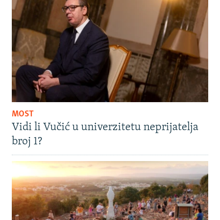
MOST
Vidi li Vučić u univerzitetu neprijatelja
broj 1?