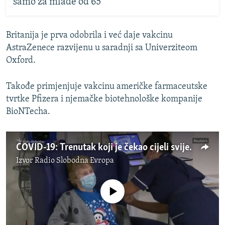
samo za mlađe od 65
Britanija je prva odobrila i već daje vakcinu
AstraZenece razvijenu u saradnji sa Univerziteom
Oxford.
Takođe primjenjuje vakcinu američke farmaceutske
tvrtke Pfizera i njemačke biotehnološke kompanije
BioNTecha.
COVID-19: Trenutak koji je čekao cijeli svijet
Izvor
Radio Slobodna Evropa
No media source currently available