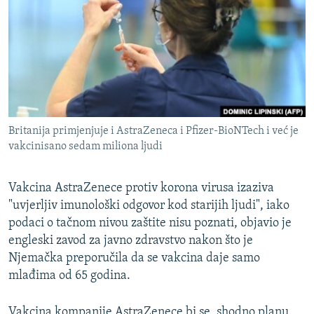
ISPRIČAJ MI
DNEVNO@RSE
SPECIJALI RSE
VIŠE OD NASLOVA
PRATITE NAS
GENOCID U SREBRENICI
Britanija primjenjuje i AstraZeneca i Pfizer-BioNTech i već je
POPLAVE I KLIZIŠTA U BIH 2024.
vakcinisano sedam miliona ljudi
TV LIBERTY
Sve RFE/RL stranice
Vakcina AstraZenece protiv korona virusa izaziva
POST SCRIPTUM
"uvjerljiv imunološki odgovor kod starijih ljudi", iako
MOJA EVROPA
podaci o tačnom nivou zaštite nisu poznati, objavio je
engleski zavod za javno zdravstvo nakon što je
TRI DECENIJE OD RATA U BIH
Njemačka preporučila da se vakcina daje samo
SVE KARTE DEJTONA
mlađima od 65 godina.
NASTANAK I RASPAD JUGOSLAVIJE
Vakcina kompanije AstraZenece bi se, shodno planu