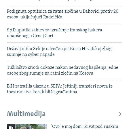
Podignuta optužnica za ratne zločine u Đakovici protiv 20
osoba, uključujući Radoičića
SAD uputile zahtev za izručenje iranskog hakera
uhapšenog u Crnoj Gori
Državljaninu Srbije određen pritvor u Hrvatskoj zbog
sumnje na cyber napade
Tužilaštvo izvodi dokaze nakon nedavnog hapšenja jedne
osobe zbog sumnje na ratni zločin na Kosovu
BiH zatražila ulazak u SEPA: Jeftiniji transferi novca iz
inostranstva korak bliže građanima
Multimedija
'Ovo je moj dom': Život pod ruskim