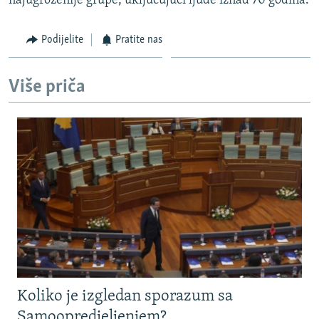
najugroženije grupe, uključujući ljude iznad 70 godina.
Podijelite
Pratite nas
Više priča
Koliko je izgledan sporazum sa
Samoopredjeljenjem?