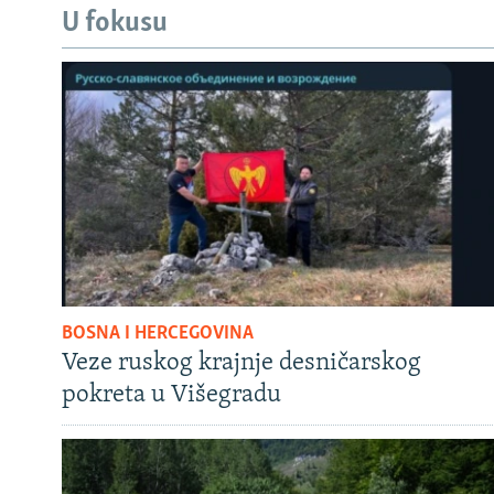
U fokusu
BOSNA I HERCEGOVINA
Veze ruskog krajnje desničarskog
pokreta u Višegradu