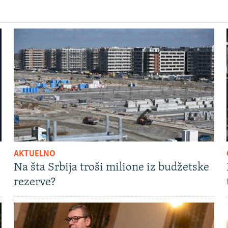
AKTUELNO
Na šta Srbija troši milione iz budžetske
rezerve?