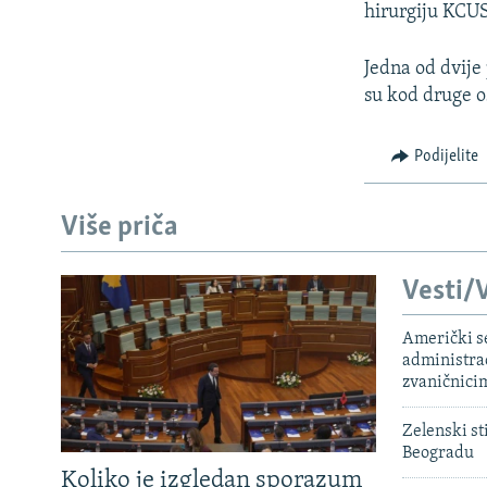
hirurgiju KCUS
Jedna od dvije
su kod druge o
Podijelite
Više priča
Vesti/V
Američki s
administra
zvaničnici
Zelenski st
Beogradu
Koliko je izgledan sporazum