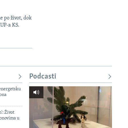
e po život, dok
MUP-a KS.
Podcasti
 energetsku
iona
': Život
onovima u