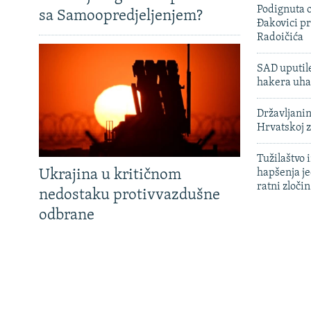
Podignuta o
sa Samoopredjeljenjem?
Đakovici pr
Radoičića
SAD uputile
hakera uha
Državljanin
Hrvatskoj 
Tužilaštvo
Ukrajina u kritičnom
hapšenja j
ratni zloči
nedostaku protivvazdušne
odbrane