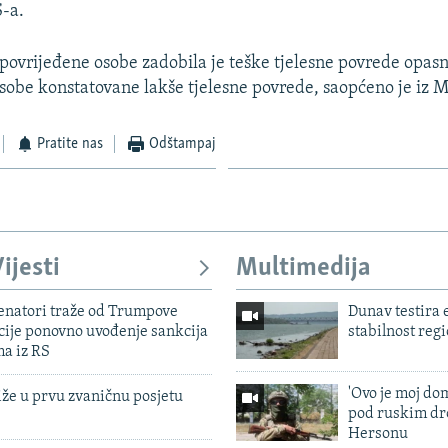
-a.
 povrijeđene osobe zadobila je teške tjelesne povrede opasn
sobe konstatovane lakše tjelesne povrede, saopćeno je iz 
Pratite nas
Odštampaj
ijesti
Multimedija
enatori traže od Trumpove
Dunav testira
cije ponovno uvođenje sankcija
stabilnost reg
ma iz RS
'Ovo je moj dom
iže u prvu zvaničnu posjetu
pod ruskim dr
Hersonu