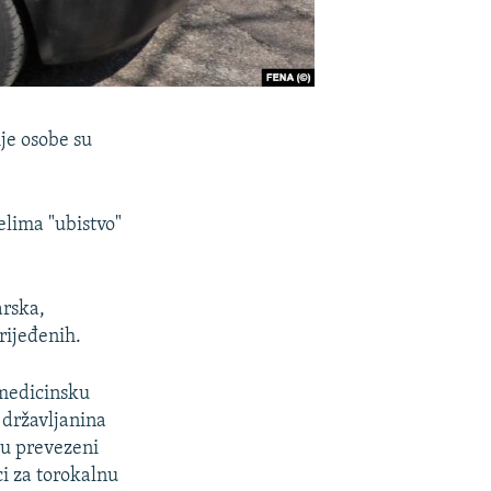
ije osobe su
elima "ubistvo"
arska,
rijeđenih.
 medicinsku
 državljanina
 su prevezeni
ci za torokalnu