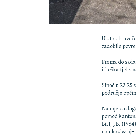
U utorak uveče
zadobile povre
Prema do sada 
i "teška tjeles
Sinoć u 22.25 s
područje općin
Na mjesto doga
pomoć Kantona 
BiH, J.B. (1984
na ukazivanje 