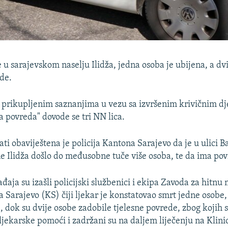
 u sarajevskom naselju Ilidža, jedna osoba je ubijena, a dv
de.
prikupljenim saznanjima u vezu sa izvršenim krivičnim dj
na povreda" dovode se tri NN lica.
ati obaviještena je policija Kantona Sarajevo da je u ulici B
e Ilidža došlo do međusobne tuče više osoba, te da ima pov
đaja su izašli policijski službenici i ekipa Zavoda za hitnu
Sarajevo (KS) čiji ljekar je konstatovao smrt jedne osobe,
), dok su dvije osobe zadobile tjelesne povrede, zbog kojih
ljekarske pomoći i zadržani su na daljem liječenju na Klini