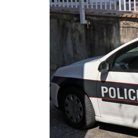
ISPRIČAJ MI
DNEVNO@RSE
SPECIJALI RSE
VIŠE OD NASLOVA
GENOCID U SREBRENICI
POPLAVE I KLIZIŠTA U BIH 2024.
TV LIBERTY
POST SCRIPTUM
MOJA EVROPA
TRI DECENIJE OD RATA U BIH
SVE KARTE DEJTONA
NASTANAK I RASPAD JUGOSLAVIJE