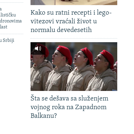
a
Kako su ratni recepti i lego-
lističku
vitezovi vraćali život u
 dronovima
last
normalu devedesetih
u Srbiji
Šta se dešava sa služenjem
vojnog roka na Zapadnom
Balkanu?