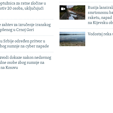
ptužnica za ratne zločine u
Rusija lansiral
otiv 20 osoba, uključujući
smrtonosnu ba
raketu, napad
na Kijevsku ob
 zahtev za izručenje iranskog
pšenog u Crnoj Gori
Vodostaj reka 
u Srbije određen pritvor u
zbog sumnje na cyber napade
 izvodi dokaze nakon nedavnog
edne osobe zbog sumnje na
n na Kosovu