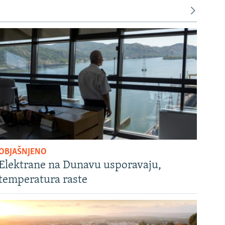
OBJAŠNJENO
Elektrane na Dunavu usporavaju,
temperatura raste