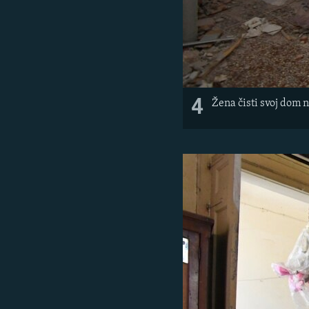
4
Žena čisti svoj dom 