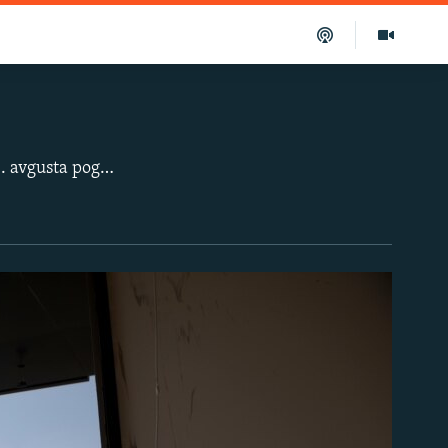
Oko 300.000 ljudi ostalo je bez krova nad glavom nakon velike eksplozije koja je 4. avgusta pogodila glavni grad Libana, Bejrut. Prema poslednjim informacijama od 6. avgusta, najmanje 137 je mrtvih i preko 5.000 povređenih. Agencija Frans pres je fotografisala stanovnike i stanovnice starih delova grada, najviše pogođenih eksplozijom, u njihovim porušenim domovima.