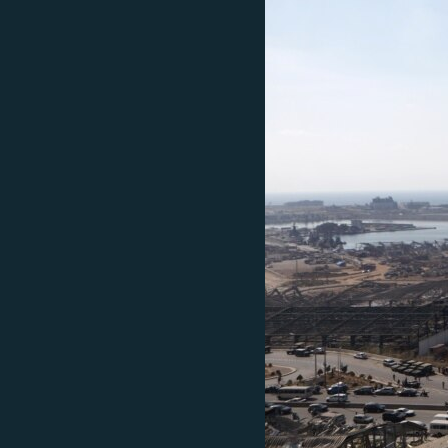
ISPRIČAJ MI
DNEVNO@RSE
SPECIJALI RSE
VIŠE OD NASLOVA
GENOCID U SREBRENICI
POPLAVE I KLIZIŠTA U BIH 2024.
TV LIBERTY
POST SCRIPTUM
MOJA EVROPA
TRI DECENIJE OD RATA U BIH
SVE KARTE DEJTONA
NASTANAK I RASPAD JUGOSLAVIJE