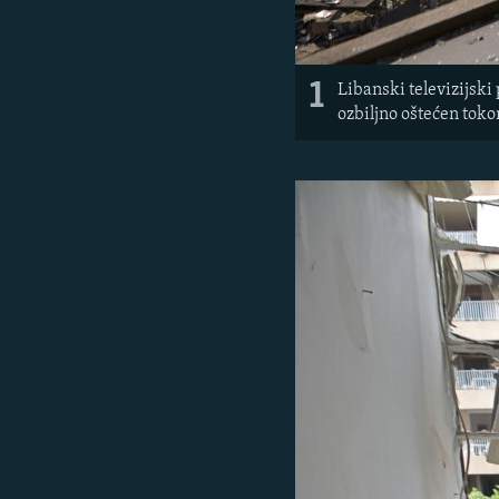
1
Libanski televizijsk
ozbiljno oštećen toko