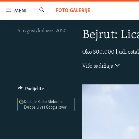
Dostupni
FOTO GALERIJE
MENI
linkovi
Pretraživač
Pređite
VIJESTI
6. avgust/kolovoz, 2020.
Bejrut: Li
na
BOSNA I HERCEGOVINA
glavni
sadržaj
SRBIJA
Pređite
KOSOVO
na
Više sadržaja
glavnu
CRNA GORA
navigaciju
VIZUELNO
Pređite
Podijelite
na
PODCASTI
VIDEO
pretragu
Dodajte Radio Slobodna
RAT U UKRAJINI
FOTOGALERIJE
Evropa u vaš Google izvor
KINA NA BALKANU
INFOGRAFIKE
RSE PRIČE IZ SVIJETA