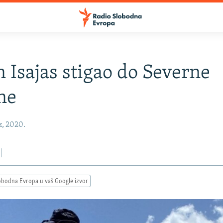
 Isajas stigao do Severne
ne
z, 2020.
obodna Evropa u vaš Google izvor