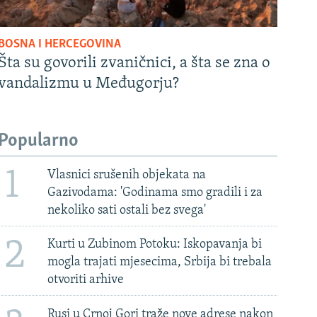
BOSNA I HERCEGOVINA
Šta su govorili zvaničnici, a šta se zna o
vandalizmu u Međugorju?
Popularno
1
Vlasnici srušenih objekata na
Gazivodama: 'Godinama smo gradili i za
nekoliko sati ostali bez svega'
2
Kurti u Zubinom Potoku: Iskopavanja bi
mogla trajati mjesecima, Srbija bi trebala
otvoriti arhive
Rusi u Crnoj Gori traže nove adrese nakon