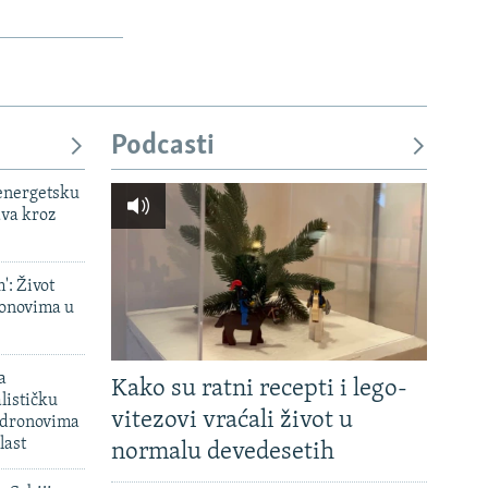
Podcasti
 energetsku
ava kroz
': Život
onovima u
a
Kako su ratni recepti i lego-
lističku
vitezovi vraćali život u
 dronovima
last
normalu devedesetih