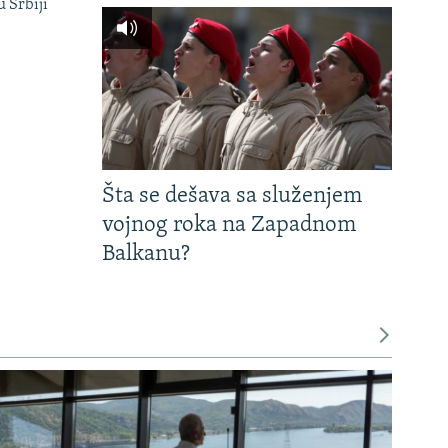
u Srbiji
Šta se dešava sa služenjem
vojnog roka na Zapadnom
Balkanu?