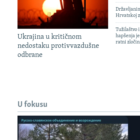
Državljanin
Hrvatskoj 
Tužilaštvo
Ukrajina u kritičnom
hapšenja j
ratni zloči
nedostaku protivvazdušne
odbrane
U fokusu