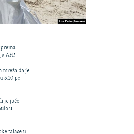
i prema
ja AFP.
h mreža da je
u 5.10 po
i je juče
nulo u
oke talase u