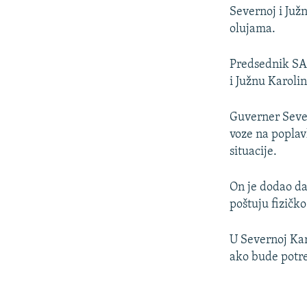
Severnoj i Južn
olujama.
Predsednik SAD
i Južnu Karoli
Guverner Severn
voze na poplav
situacije.
On je dodao da
poštuju fizičk
U Severnoj Kar
ako bude potr