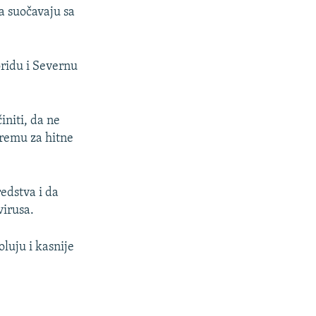
ta suočavaju sa
ridu i Severnu
initi, da ne
premu za hitne
edstva i da
virusa.
luju i kasnije