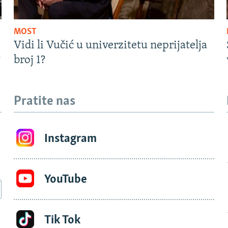
MOST
Vidi li Vučić u univerzitetu neprijatelja
?
broj 1?
Pratite nas
Instagram
YouTube
Tik Tok