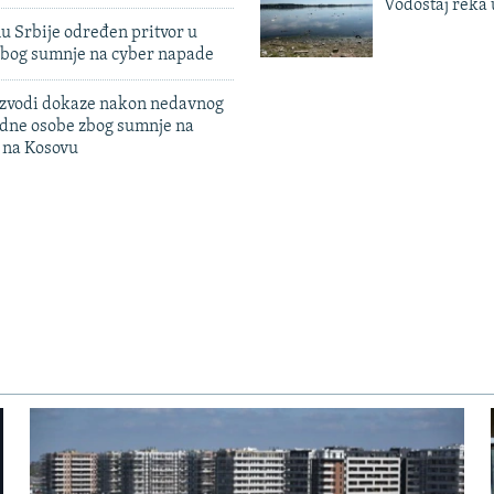
Vodostaj reka 
u Srbije određen pritvor u
zbog sumnje na cyber napade
 izvodi dokaze nakon nedavnog
edne osobe zbog sumnje na
n na Kosovu