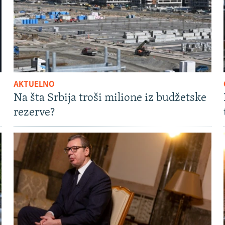
AKTUELNO
Na šta Srbija troši milione iz budžetske
rezerve?