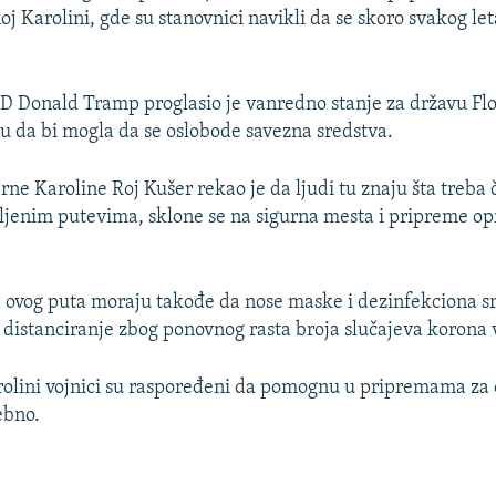
oj Karolini, gde su stanovnici navikli da se skoro svakog le
 Donald Tramp proglasio je vanredno stanje za državu Flo
nu da bi mogla da se oslobode savezna sredstva.
e Karoline Roj Kušer rekao je da ljudi tu znaju šta treba č
ljenim putevima, sklone se na sigurna mesta i pripreme o
 ovog puta moraju takođe da nose maske i dezinfekciona sr
o distanciranje zbog ponovnog rasta broja slučajeva korona 
olini vojnici su raspoređeni da pomognu u pripremama za o
ebno.