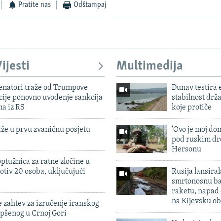
Pratite nas
Odštampaj
ijesti
Multimedija
enatori traže od Trumpove
Dunav testira
cije ponovno uvođenje sankcija
stabilnost drž
ma iz RS
koje protiče
iže u prvu zvaničnu posjetu
'Ovo je moj dom
pod ruskim dr
Hersonu
ptužnica za ratne zločine u
otiv 20 osoba, uključujući
Rusija lansiral
smrtonosnu ba
raketu, napad
na Kijevsku ob
 zahtev za izručenje iranskog
pšenog u Crnoj Gori