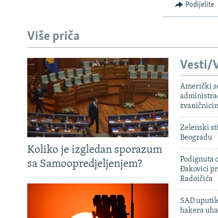
Podijelite
Više priča
Vesti/V
Američki s
administra
zvaničnici
Zelenski st
Beogradu
Koliko je izgledan sporazum
Podignuta o
sa Samoopredjeljenjem?
Đakovici pr
Radoičića
SAD uputile
hakera uha