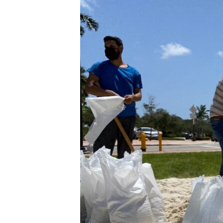
ISPRIČAJ MI
DNEVNO@RSE
SPECIJALI RSE
VIŠE OD NASLOVA
GENOCID U SREBRENICI
POPLAVE I KLIZIŠTA U BIH 2024.
TV LIBERTY
POST SCRIPTUM
MOJA EVROPA
TRI DECENIJE OD RATA U BIH
SVE KARTE DEJTONA
NASTANAK I RASPAD JUGOSLAVIJE