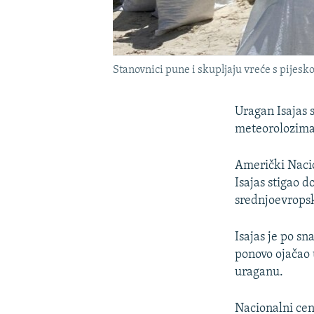
Stanovnici pune i skupljaju vreće s pijesk
Uragan Isajas 
meteorolozima 
Američki Nacio
Isajas stigao 
srednjoevrop
Isajas je po sn
ponovo ojačao 
uraganu.
Nacionalni cen