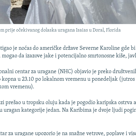
om prije očekivanog dolaska uragana Isaias u Doral, Florida
stigao je noćas do američke države Severne Karoline gde b
mogao da izazove jake i potencijalno smrtonosne kiše, javl
nalni centar za uragane (NHC) objavio je preko društveni
do kopna u 23.10 po lokalnom vremenu u ponedeljak (jutros 
skom vremenu).
azi prešao u tropsku oluju kada je pogodio karipska ostrva al
u uragan kategorije jedan. Na Karibima je dvoje ljudi pogi
tar za uragane upozorio je na snažne vetrove, poplave i vis