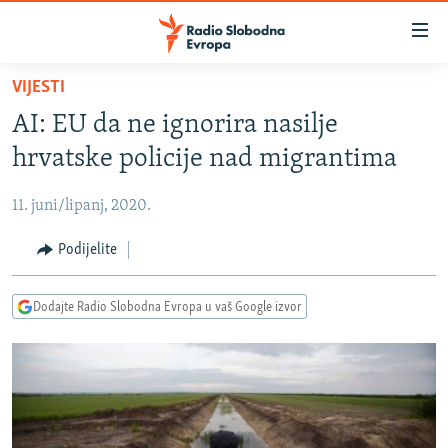
Dostupni
linkovi
Pređite
VIJESTI
na
VIJESTI
AI: EU da ne ignorira nasilje
glavni
BOSNA I HERCEGOVINA
sadržaj
hrvatske policije nad migrantima
SRBIJA
Pređite
na
11. juni/lipanj, 2020.
KOSOVO
glavnu
CRNA GORA
Podijelite
navigaciju
Pređite
VIZUELNO
na
Dodajte Radio Slobodna Evropa u vaš Google izvor
PODCASTI
VIDEO
pretragu
RAT U UKRAJINI
FOTOGALERIJE
KINA NA BALKANU
INFOGRAFIKE
RSE PRIČE IZ SVIJETA