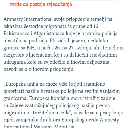
tvrde da postoje svjedočenja
Amnesty International svoje priopćenje temelji na
iskazima šestorice migranata iz grupe od 16
Pakistanaca i Afganistanaca koje je hrvatska policija
uhvatila na području Plitvičkih jezera, nedaleko
granice sa BiH, u noći s 26. na 27. svibnja, ali i temeljem
razgovora s liječnicima koji su ih liječili i nevladinim
udrugama koje su svjedočile njihovim ozljedama,
navodi se u njihovom priopćenju.
„Europska unija ne može više šutjeti i namjeno
ignorirati nasilje hrvatske policije na svojim vanjskim
granicama. Europska komisija mora istražiti zadnje
slučajeve zastrašujućeg policijskog nasilja prema
migrantima i tražiteljima azila“, navode se u priopćenju
riječi zamjenika direktora Europskog ureda Amnesty
International Massima Morattija.