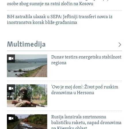
osobe zbog sumnje na ratni zločin na Kosovu
BiH zatražila ulazak u SEPA: Jeftiniji transferi novca iz
inostranstva korak bliže građanima
Multimedija
Dunav testira energetsku stabilnost
regiona
'Ovo je moj dom': Život pod ruskim
dronovima u Hersonu
Rusija lansirala smrtonosnu
balističku raketu, napad dronovima
na Kijevsku oblast