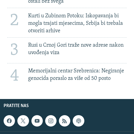
ostali bez svega'
2
Kurti u Zubinom Potoku: Iskopavanja bi
mogla trajati mjesecima, Srbija bi trebala
otvoriti arhive
3
Rusi u Crnoj Gori traže nove adrese nakon
uvođenja viza
4
Memorijalni centar Srebrenica: Negiranje
genocida poraslo za više od 50 posto
PRATITE NAS