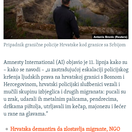
ISPRIČAJ MI
DNEVNO@RSE
SPECIJALI RSE
VIŠE OD NASLOVA
PRATITE NAS
Pripadnik granične policije Hrvatske kod granice sa Srbijom
GENOCID U SREBRENICI
POPLAVE I KLIZIŠTA U BIH 2024.
Amnesty International (AI) objavio je 11. lipnja kako su
TV LIBERTY
– kako se navodi – „u zastrašujućoj eskalaciji policijskog
Sve RFE/RL stranice
kršenja ljudskih prava na hrvatskoj granici s Bosnom i
POST SCRIPTUM
Hercegovinom, hrvatski policijski službenici vezali i
MOJA EVROPA
mučili skupinu izbjeglica i drugih migranata: pucali su
u zrak, udarali ih metalnim palicama, pendrecima,
TRI DECENIJE OD RATA U BIH
drškama pištolja, utrljavali im kečap, majonezu i šećer
SVE KARTE DEJTONA
u rane na glavama.“
NASTANAK I RASPAD JUGOSLAVIJE
Hrvatska demantira da zlostavlja migrante, NGO