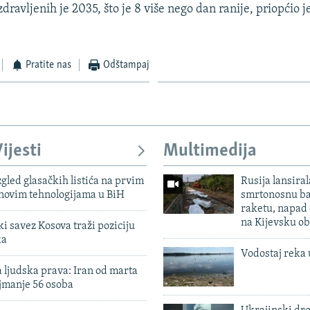
ravljenih je 2035, što je 8 više nego dan ranije, priopćio 
Pratite nas
Odštampaj
ijesti
Multimedija
zgled glasačkih listića na prvim
Rusija lansiral
 novim tehnologijama u BiH
smrtonosnu ba
raketu, napad
na Kijevsku ob
 savez Kosova traži poziciju
ka
Vodostaj reka 
 ljudska prava: Iran od marta
jmanje 56 osoba