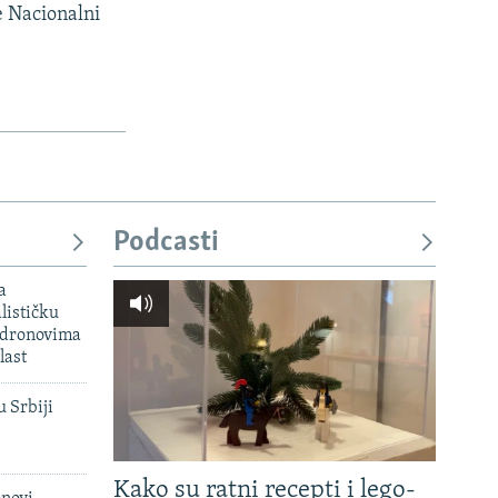
je Nacionalni
Podcasti
a
lističku
 dronovima
last
u Srbiji
Kako su ratni recepti i lego-