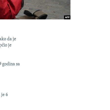
ako da je
pćio je
9 godina sa
 je 6