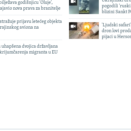
Ukrajinski dr
ilježava godišnjicu 'Oluje',
pogodili 'rusk
ajavio nova prava za branitelje
blizini Sankt 
tražuje prijavu letećeg objekta
'Ljudski safari
krajinskog aviona na
dron lovi prod
pijaci u Herso
 uhapšena dvojica državljana
 krijumčarenja migranta u EU