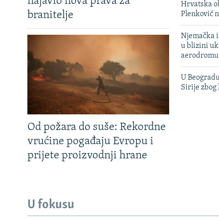
najavio nova prava za
Hrvatska ob
branitelje
Plenković n
Njemačka is
u blizini u
aerodromu
U Beogradu
Sirije zbog
Od požara do suše: Rekordne
vrućine pogađaju Evropu i
prijete proizvodnji hrane
U fokusu