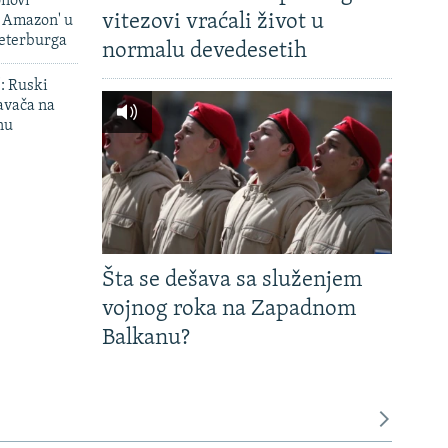
onovi
vitezovi vraćali život u
i Amazon' u
Peterburga
normalu devedesetih
': Ruski
avača na
nu
Šta se dešava sa služenjem
vojnog roka na Zapadnom
Balkanu?