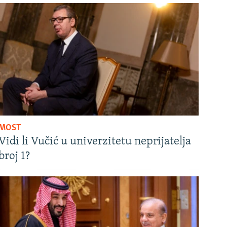
MOST
Vidi li Vučić u univerzitetu neprijatelja
broj 1?