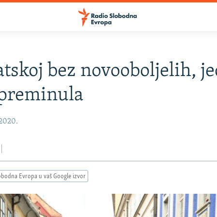
tskoj bez novooboljelih, j
 preminula
 2020.
obodna Evropa u vaš Google izvor