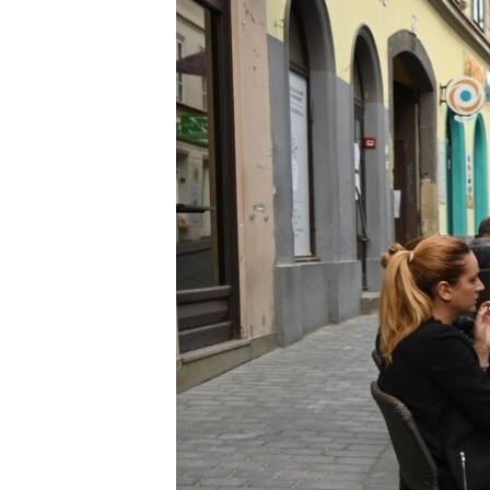
ISPRIČAJ MI
DNEVNO@RSE
SPECIJALI RSE
VIŠE OD NASLOVA
GENOCID U SREBRENICI
POPLAVE I KLIZIŠTA U BIH 2024.
TV LIBERTY
POST SCRIPTUM
MOJA EVROPA
TRI DECENIJE OD RATA U BIH
SVE KARTE DEJTONA
NASTANAK I RASPAD JUGOSLAVIJE