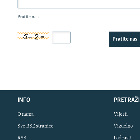
Pratite nas
Pratite nas
INFO
PRETRAŽI
O nama
Vijesti
Sve RSE stranice
Vizuelno
PRATITE NAS
RSS
Podcasti