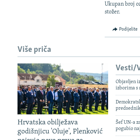
Ukupan broj ozd
stožer.
Podijelite
Više priča
Vesti/V
Objavljen i
izborima s
Demokratski
predsedni
Hrvatska obilježava
Šef UN-a za
pogubio na
godišnjicu 'Oluje', Plenković