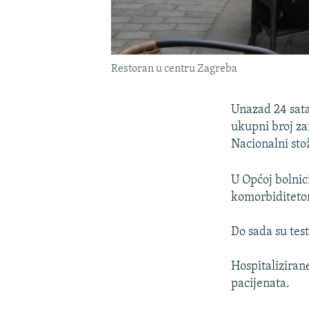
Restoran u centru Zagreba
Unazad 24 sata
ukupni broj za
Nacionalni stož
U Općoj bolnic
komorbiditetom
Do sada su tes
Hospitalizirane
pacijenata.