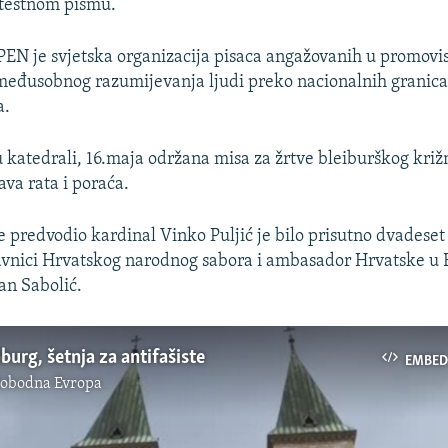
otestnom pismu.
EN je svjetska organizacija pisaca angažovanih u promovi
 međusobnog razumijevanja ljudi preko nacionalnih granica 
a.
u katedrali, 16.maja održana misa za žrtve bleiburškog križ
ava rata i poraća.
je predvodio kardinal Vinko Puljić je bilo prisutno dvadese
avnici Hrvatskog narodnog sabora i ambasador Hrvatske u B
an Sabolić.
burg, šetnja za antifašiste
EMBED
lobodna Evropa