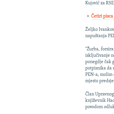
Kujović za RSE
Četiri pisc
Željko Ivankov
napuštanja PEN
"Žurba, forsira
isključivanje n
ponegdje čak g
potpisnika da 
PEN-a, molim d
mjesto predsje
Član Upravnog 
književnik Ha
povodom odluke