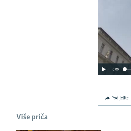
0:00
Podijelite
Više priča