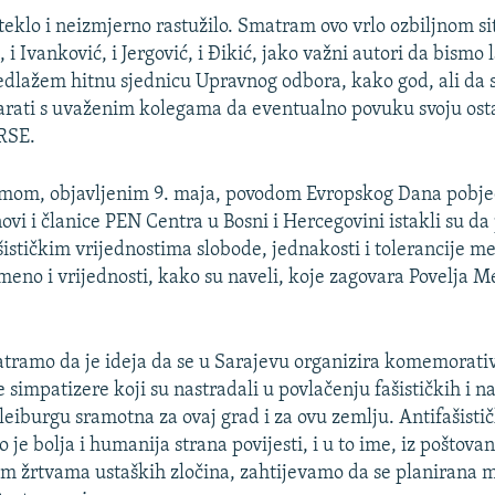
teklo i neizmjerno rastužilo. Smatram ovo vrlo ozbiljnom si
, i Ivanković, i Jergović, i Đikić, jako važni autori da bismo 
edlažem hitnu sjednicu Upravnog odbora, kako god, ali da s
rati s uvaženim kolegama da eventualno povuku svoju osta
RSE.
smom, objavljenim 9. maja, povodom Evropskog Dana pobj
ovi i članice PEN Centra u Bosni i Hercegovini istakli su da
šističkim vrijednostima slobode, jednakosti i tolerancije m
emeno i vrijednosti, kako su naveli, koje zagovara Povelja
tramo da je ideja da se u Sarajevu organizira komemorati
ve simpatizere koji su nastradali u povlačenju fašističkih i n
eiburgu sramotna za ovaj grad i za ovu zemlju. Antifašistič
je bolja i humanija strana povijesti, i u to ime, iz poštov
m žrtvama ustaških zločina, zahtijevamo da se planirana m