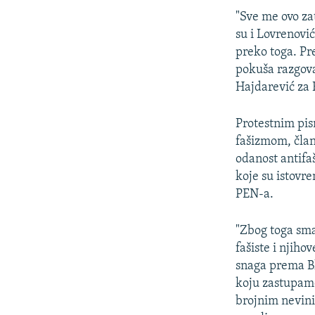
"Sve me ovo za
su i Lovrenović
preko toga. Pr
pokuša razgova
Hajdarević za 
Protestnim pi
fašizmom, član
odanost antifa
koje su istovr
PEN-a.
"Zbog toga sma
fašiste i njiho
snaga prema Bl
koju zastupamo 
brojnim nevini