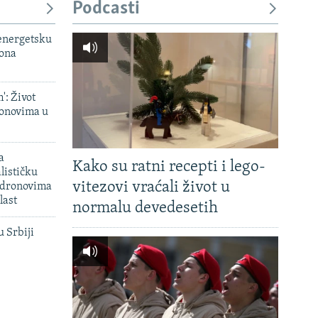
Podcasti
px
širina
 energetsku
iona
': Život
onovima u
a
Kako su ratni recepti i lego-
lističku
vitezovi vraćali život u
 dronovima
last
normalu devedesetih
u Srbiji