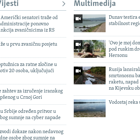
1080p
ijesti
Multimedija
Dunav testira
Američki senatori traže od
stabilnost reg
dministracije ponovno
nkcija zvaničnicima iz RS
'Ovo je moj dom
iže u prvu zvaničnu posjetu
pod ruskim dr
Hersonu
ptužnica za ratne zločine u
Rusija lansiral
otiv 20 osoba, uključujući
smrtonosnu ba
raketu, napad
na Kijevsku ob
 zahtev za izručenje iranskog
pšenog u Crnoj Gori
Vodostaj reka 
u Srbije određen pritvor u
zbog sumnje na cyber napade
 izvodi dokaze nakon nedavnog
edne osobe zbog sumnje na