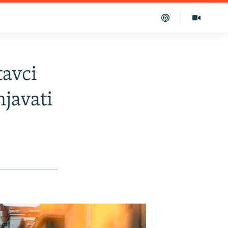
tavci
njavati