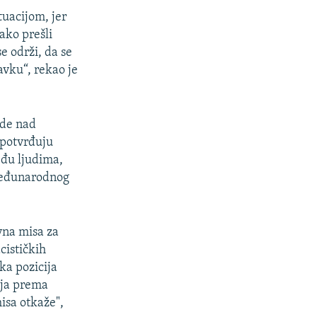
tuacijom, jer
lako prešli
e održi, da se
vku“, rekao je
ede nad
 potvrđuju
eđu ljudima,
 Međunarodnog
vna misa za
acističkih
ka pozicija
anja prema
isa otkaže",