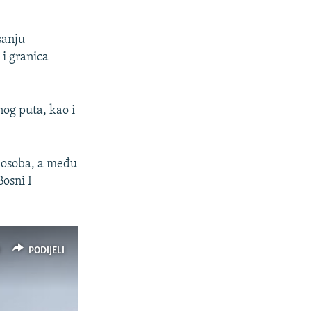
sanju
i granica
nog puta, kao i
t osoba, a među
osni I
PODIJELI