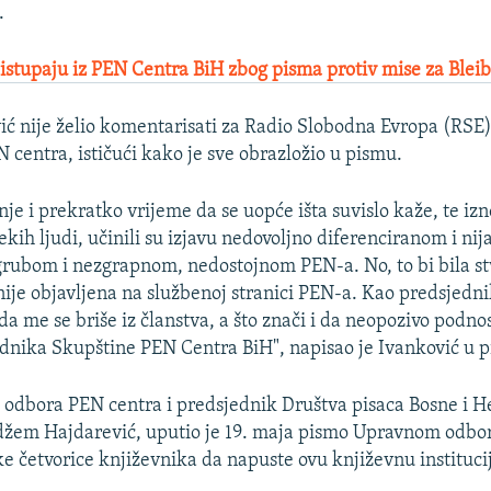
.
a istupaju iz PEN Centra BiH zbog pisma protiv mise za Blei
ić nije želio komentarisati za Radio Slobodna Evropa (RSE)
 centra, ističući kako je sve obrazložio u pismu.
nje i prekratko vrijeme da se uopće išta suvislo kaže, te i
ekih ljudi, učinili su izjavu nedovoljno diferenciranom i ni
rubom i nezgrapnom, nedostojnom PEN-a. No, to bi bila stv
nije objavljena na službenoj stranici PEN-a. Kao predsjedn
a me se briše iz članstva, a što znači i da neopozivo podn
dnika Skupštine PEN Centra BiH", napisao je Ivanković u p
odbora PEN centra i predsjednik Društva pisaca Bosne i H
džem Hajdarević, uputio je 19. maja pismo Upravnom odb
 četvorice književnika da napuste ovu književnu instituci