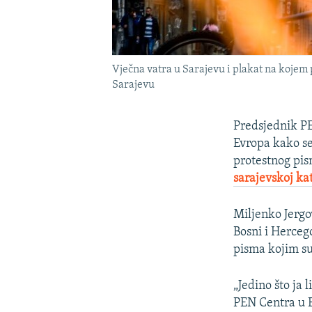
Vječna vatra u Sarajevu i plakat na kojem p
Sarajevu
Predsjednik PE
Evropa kako se
protestnog pis
sarajevskoj ka
Miljenko Jergov
Bosni i Hercego
pisma kojim su 
„Jedino što ja
PEN Centra u B