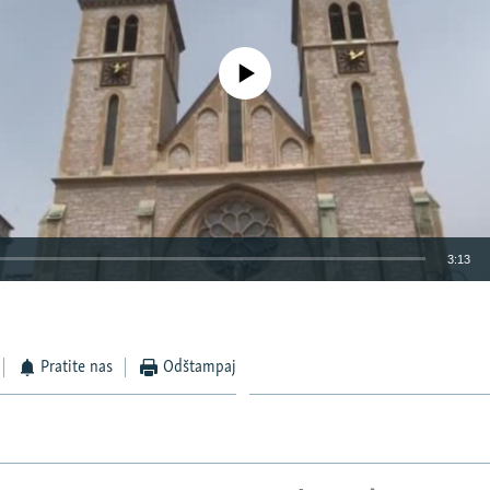
No media source currently available
3:13
EMBED
Pratite nas
Odštampaj
Auto
270p
360p
480p