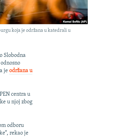
burgu koja je održana u katedrali u
io Slobodna
, odnosno
a je
održana u
i PEN centra u
vke u njoj zbog
nom odboru
ke“, rekao je