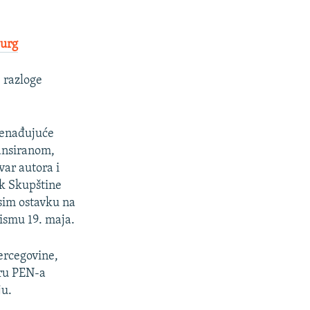
burg
 razloge
znenađujuće
jansiranom,
ar autora i
ik Skupštine
osim ostavku na
ismu 19. maja.
ercegovine,
oru PEN-a
ju.