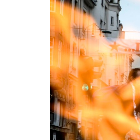
ISPRIČAJ MI
DNEVNO@RSE
SPECIJALI RSE
VIŠE OD NASLOVA
GENOCID U SREBRENICI
POPLAVE I KLIZIŠTA U BIH 2024.
TV LIBERTY
POST SCRIPTUM
MOJA EVROPA
TRI DECENIJE OD RATA U BIH
SVE KARTE DEJTONA
NASTANAK I RASPAD JUGOSLAVIJE