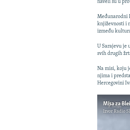
naveli su u pr
Međunarodni P
književnosti i
između kultur
U Sarajevu je 
svih drugih žrt
Na misi, koju 
njima i predst
Hercegovini Iv
Misa za Blei
Izvor
Radio S