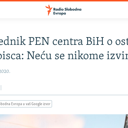
ednik PEN centra BiH o os
 pisca: Neću se nikome izvi
 2020.
obodna Evropa u vaš Google izvor