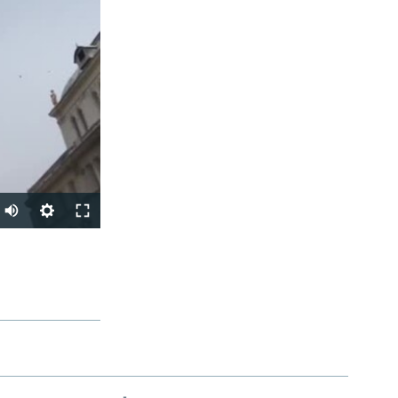
Auto
270p
PODIJELI
360p
480p
1080p