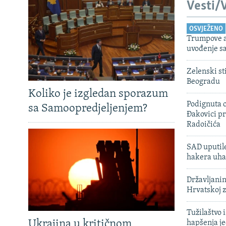
Vesti/V
OSVJEŽENO
Trumpove a
uvođenje sa
Zelenski st
Beogradu
Koliko je izgledan sporazum
Podignuta o
sa Samoopredjeljenjem?
Đakovici pr
Radoičića
SAD uputile
hakera uha
Državljanin
Hrvatskoj 
Tužilaštvo
Ukrajina u kritičnom
hapšenja j