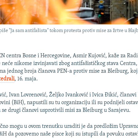
iše "Ja sam antifašista" tokom protesta protiv mise za žrtve u Blaj
N centra Bosne i Hercegovine, Asmir Kujović, kaže za Rad
 neće nikome izvinjavati zbog antifašističkog stava Centra
ma jednog broja članova PEN-a protiv mise za Bleiburg, koj
tedrali
, 16. maja.
ić, Ivan Lovrenović, Željko Ivanković i Ivica Đikić, članov
vini (BiH), napustili su tu organizaciju ili su podnijeli osta
se drugi članovi usprotivili misi za Bleiburg u Sarajevu.
 lično mogu u ovom trenutku uraditi je da predložim Uprav
iH da pozovemo naše pisce koji su istupili da povuku ostav