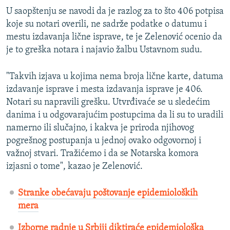
U saopštenju se navodi da je razlog za to što 406 potpisa
koje su notari overili, ne sadrže podatke o datumu i
mestu izdavanja lične isprave, te je Zelenović ocenio da
je to greška notara i najavio žalbu Ustavnom sudu.
"Takvih izjava u kojima nema broja lične karte, datuma
izdavanje isprave i mesta izdavanja isprave je 406.
Notari su napravili grešku. Utvrđivaće se u sledećim
danima i u odgovarajućim postupcima da li su to uradili
namerno ili slučajno, i kakva je priroda njihovog
pogrešnog postupanja u jednoj ovako odgovornoj i
važnoj stvari. Tražićemo i da se Notarska komora
izjasni o tome", kazao je Zelenović.
Stranke obećavaju poštovanje epidemioloških
mera
Izborne radnje u Srbiji diktiraće epidemiološka