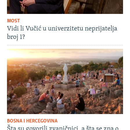
MOST
Vidi li Vučić u univerzitetu neprijatelja
broj 1?
BOSNA I HERCEGOVINA
Šta su govorili zvaničnici, a šta se zna o