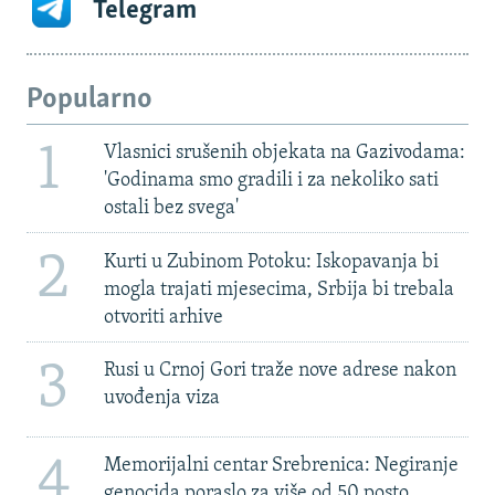
Telegram
Popularno
1
Vlasnici srušenih objekata na Gazivodama:
'Godinama smo gradili i za nekoliko sati
ostali bez svega'
2
Kurti u Zubinom Potoku: Iskopavanja bi
mogla trajati mjesecima, Srbija bi trebala
otvoriti arhive
3
Rusi u Crnoj Gori traže nove adrese nakon
uvođenja viza
4
Memorijalni centar Srebrenica: Negiranje
genocida poraslo za više od 50 posto