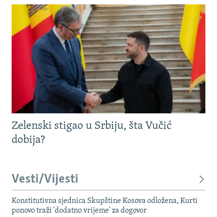
Zelenski stigao u Srbiju, šta Vučić
dobija?
Vesti/Vijesti
Konstitutivna sjednica Skupštine Kosova odložena, Kurti
ponovo traži 'dodatno vrijeme' za dogovor