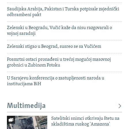
Saudijska Arabija, Pakistan i Turska potpisale zajednički
odbrambeni pakt
Zelenski u Beogradu, Vučić kaže da nisu razgovarali o
vojnoj saradnji
Zelenski stigao u Beograd, susreo se sa Vučićem
Posmrtni ostaci pronađeni u trećoj mogućoj masovnoj
grobnici u Zubinom Potoku
U Sarajevu konferencija o zastupljenosti naroda u
institucijama BiH
Multimedija
Satelitski snimci otkrivaju štetu na
skladištima ruskog 'Amazona'