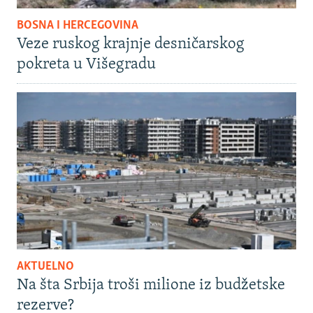
BOSNA I HERCEGOVINA
Veze ruskog krajnje desničarskog
pokreta u Višegradu
AKTUELNO
Na šta Srbija troši milione iz budžetske
rezerve?