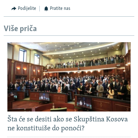
Podijelite
Pratite nas
Više priča
Šta će se desiti ako se Skupština Kosova
ne konstituiše do ponoći?