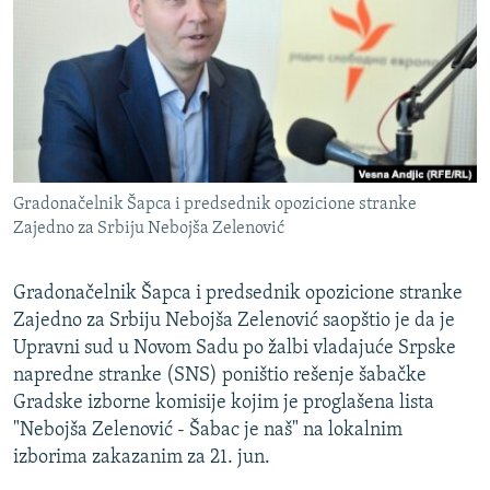
ISPRIČAJ MI
DNEVNO@RSE
SPECIJALI RSE
VIŠE OD NASLOVA
PRATITE NAS
GENOCID U SREBRENICI
Gradonačelnik Šapca i predsednik opozicione stranke
POPLAVE I KLIZIŠTA U BIH 2024.
Zajedno za Srbiju Nebojša Zelenović
TV LIBERTY
Sve RFE/RL stranice
Gradonačelnik Šapca i predsednik opozicione stranke
POST SCRIPTUM
Zajedno za Srbiju Nebojša Zelenović saopštio je da je
MOJA EVROPA
Upravni sud u Novom Sadu po žalbi vladajuće Srpske
napredne stranke (SNS) poništio rešenje šabačke
TRI DECENIJE OD RATA U BIH
Gradske izborne komisije kojim je proglašena lista
SVE KARTE DEJTONA
"Nebojša Zelenović - Šabac je naš" na lokalnim
NASTANAK I RASPAD JUGOSLAVIJE
izborima zakazanim za 21. jun.