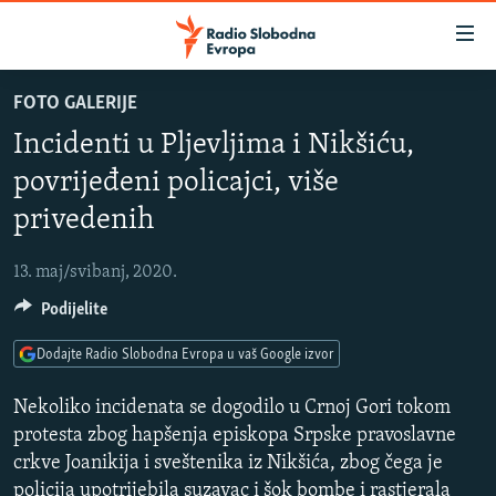
Dostupni
linkovi
Pređite
FOTO GALERIJE
na
VIJESTI
Incidenti u Pljevljima i Nikšiću,
glavni
BOSNA I HERCEGOVINA
sadržaj
povrijeđeni policajci, više
SLUŠAJTE
SRBIJA
Pređite
privedenih
na
KOSOVO
glavnu
YouTube Music
13. maj/svibanj, 2020.
CRNA GORA
navigaciju
Pređite
Podijelite
VIZUELNO
Spotify
na
PODCASTI
Dodajte Radio Slobodna Evropa u vaš Google izvor
VIDEO
pretragu
RAT U UKRAJINI
FOTOGALERIJE
YouTube
Nekoliko incidenata se dogodilo u Crnoj Gori tokom
protesta zbog hapšenja episkopa Srpske pravoslavne
KINA NA BALKANU
INFOGRAFIKE
crkve Joanikija i sveštenika iz Nikšića, zbog čega je
Pratite
RSE PRIČE IZ SVIJETA
policija upotrijebila suzavac i šok bombe i rastjerala