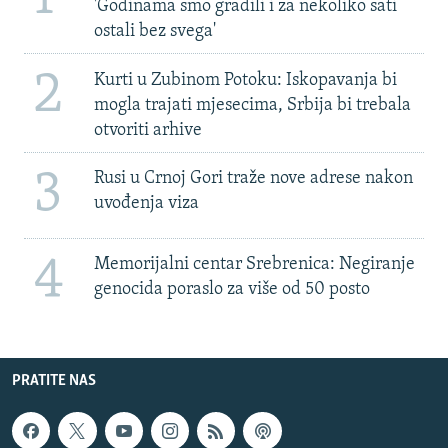
'Godinama smo gradili i za nekoliko sati
ostali bez svega'
2
Kurti u Zubinom Potoku: Iskopavanja bi
mogla trajati mjesecima, Srbija bi trebala
otvoriti arhive
3
Rusi u Crnoj Gori traže nove adrese nakon
uvođenja viza
4
Memorijalni centar Srebrenica: Negiranje
genocida poraslo za više od 50 posto
PRATITE NAS