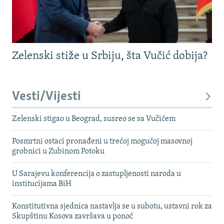
Zelenski stiže u Srbiju, šta Vučić dobija?
Vesti/Vijesti
Zelenski stigao u Beograd, susreo se sa Vučićem
Posmrtni ostaci pronađeni u trećoj mogućoj masovnoj
grobnici u Zubinom Potoku
U Sarajevu konferencija o zastupljenosti naroda u
institucijama BiH
Konstitutivna sjednica nastavlja se u subotu, ustavni rok za
Skupštinu Kosova završava u ponoć