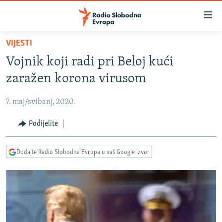
Dostupni
linkovi
Pređite
VIJESTI
na
VIJESTI
Vojnik koji radi pri Beloj kući
glavni
BOSNA I HERCEGOVINA
sadržaj
zaražen korona virusom
SRBIJA
Pređite
na
7. maj/svibanj, 2020.
KOSOVO
glavnu
CRNA GORA
Podijelite
navigaciju
Pređite
VIZUELNO
na
Dodajte Radio Slobodna Evropa u vaš Google izvor
PODCASTI
VIDEO
pretragu
RAT U UKRAJINI
FOTOGALERIJE
KINA NA BALKANU
INFOGRAFIKE
RSE PRIČE IZ SVIJETA