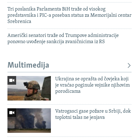
Tri poslanika Parlamenta BiH traže od visokog
predstavnika i PIC-a poseban status za Memorijalni centar
Srebrenica
Američki senatori traže od Trumpove administracije
ponovno uvođenje sankcija zvaničnicima iz RS
Multimedija
Ukrajina se oprašta od čovjeka koji
je vraćao poginule vojnike njihovim
porodicama
Vatrogasci gase požare u Srbiji, dok
toplotni talas ne jenjava