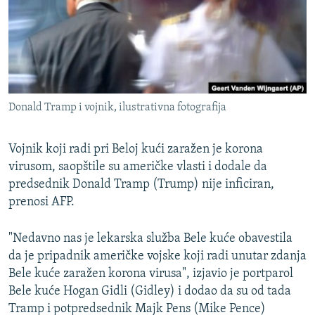
ISPRIČAJ MI
DNEVNO@RSE
SPECIJALI RSE
VIŠE OD NASLOVA
PRATITE NAS
Donald Tramp i vojnik, ilustrativna fotografija
GENOCID U SREBRENICI
POPLAVE I KLIZIŠTA U BIH 2024.
Vojnik koji radi pri Beloj kući zaražen je korona
TV LIBERTY
virusom, saopštile su američke vlasti i dodale da
Sve RFE/RL stranice
predsednik Donald Tramp (Trump) nije inficiran,
POST SCRIPTUM
prenosi AFP.
MOJA EVROPA
"Nedavno nas je lekarska služba Bele kuće obavestila
TRI DECENIJE OD RATA U BIH
da je pripadnik američke vojske koji radi unutar zdanja
SVE KARTE DEJTONA
Bele kuće zaražen korona virusa", izjavio je portparol
Bele kuće Hogan Gidli (Gidley) i dodao da su od tada
NASTANAK I RASPAD JUGOSLAVIJE
Tramp i potpredsednik Majk Pens (Mike Pence)