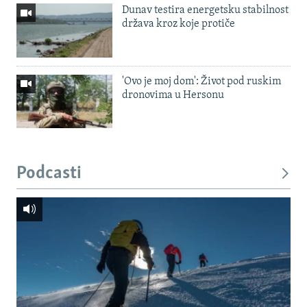
Dunav testira energetsku stabilnost
država kroz koje protiče
'Ovo je moj dom': Život pod ruskim
dronovima u Hersonu
Podcasti