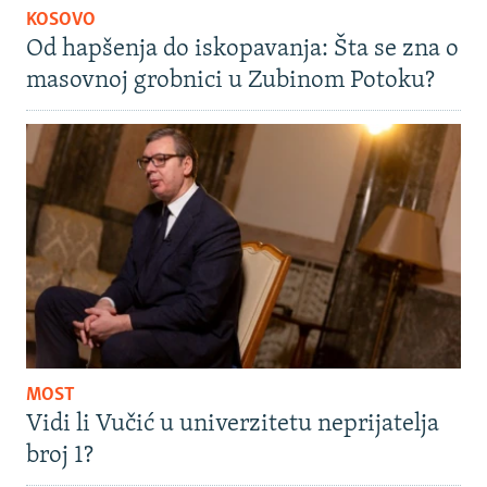
KOSOVO
Od hapšenja do iskopavanja: Šta se zna o
masovnoj grobnici u Zubinom Potoku?
MOST
Vidi li Vučić u univerzitetu neprijatelja
broj 1?