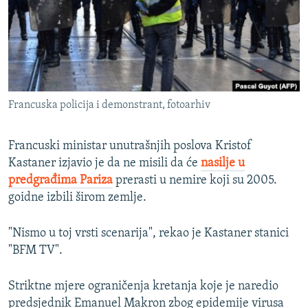
ISPRIČAJ MI
DNEVNO@RSE
SPECIJALI RSE
VIŠE OD NASLOVA
PRATITE NAS
Francuska policija i demonstrant, fotoarhiv
GENOCID U SREBRENICI
POPLAVE I KLIZIŠTA U BIH 2024.
Francuski ministar unutrašnjih poslova Kristof
TV LIBERTY
Kastaner izjavio je da ne misili da će
nasilje u
Sve RFE/RL stranice
predgrađima Pariza
prerasti u nemire koji su 2005.
POST SCRIPTUM
goidne izbili širom zemlje.
MOJA EVROPA
"Nismo u toj vrsti scenarija", rekao je Kastaner stanici
TRI DECENIJE OD RATA U BIH
"BFM TV".
SVE KARTE DEJTONA
NASTANAK I RASPAD JUGOSLAVIJE
Striktne mjere ograničenja kretanja koje je naredio
predsjednik Emanuel Makron zbog epidemije virusa