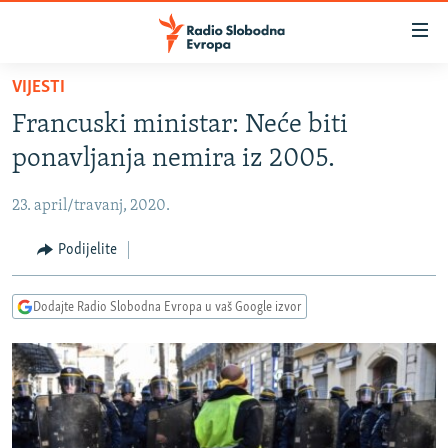
Dostupni
linkovi
Pređite
VIJESTI
na
VIJESTI
Francuski ministar: Neće biti
glavni
BOSNA I HERCEGOVINA
sadržaj
ponavljanja nemira iz 2005.
SRBIJA
Pređite
na
23. april/travanj, 2020.
KOSOVO
glavnu
CRNA GORA
Podijelite
navigaciju
Pređite
VIZUELNO
na
Dodajte Radio Slobodna Evropa u vaš Google izvor
PODCASTI
VIDEO
pretragu
RAT U UKRAJINI
FOTOGALERIJE
KINA NA BALKANU
INFOGRAFIKE
RSE PRIČE IZ SVIJETA