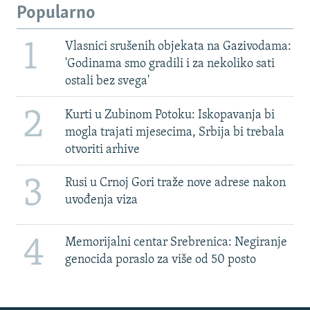
Popularno
1
Vlasnici srušenih objekata na Gazivodama:
'Godinama smo gradili i za nekoliko sati
ostali bez svega'
2
Kurti u Zubinom Potoku: Iskopavanja bi
mogla trajati mjesecima, Srbija bi trebala
otvoriti arhive
3
Rusi u Crnoj Gori traže nove adrese nakon
uvođenja viza
4
Memorijalni centar Srebrenica: Negiranje
genocida poraslo za više od 50 posto