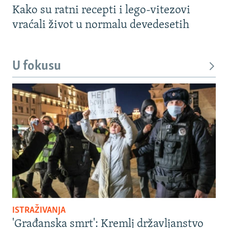
Kako su ratni recepti i lego-vitezovi
vraćali život u normalu devedesetih
U fokusu
ISTRAŽIVANJA
'Građanska smrt': Kremlj državljanstvo