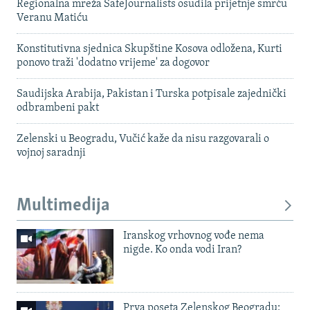
Regionalna mreža SafeJournalists osudila prijetnje smrću
Veranu Matiću
Konstitutivna sjednica Skupštine Kosova odložena, Kurti
ponovo traži 'dodatno vrijeme' za dogovor
Saudijska Arabija, Pakistan i Turska potpisale zajednički
odbrambeni pakt
Zelenski u Beogradu, Vučić kaže da nisu razgovarali o
vojnoj saradnji
Multimedija
Iranskog vrhovnog vođe nema
nigde. Ko onda vodi Iran?
Prva poseta Zelenskog Beogradu: