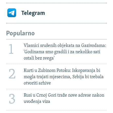
Telegram
Popularno
1
Vlasnici srušenih objekata na Gazivodama:
'Godinama smo gradili i za nekoliko sati
ostali bez svega'
2
Kurti u Zubinom Potoku: Iskopavanja bi
mogla trajati mjesecima, Srbija bi trebala
otvoriti arhive
3
Rusi u Crnoj Gori traže nove adrese nakon
uvođenja viza