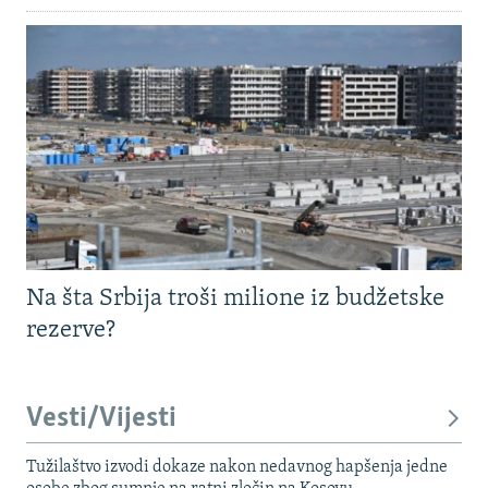
Na šta Srbija troši milione iz budžetske
rezerve?
Vesti/Vijesti
Tužilaštvo izvodi dokaze nakon nedavnog hapšenja jedne