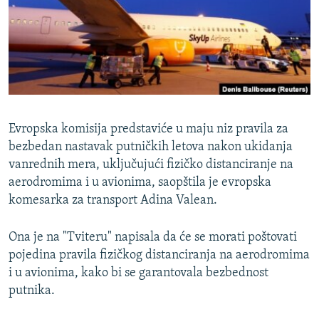
ISPRIČAJ MI
DNEVNO@RSE
SPECIJALI RSE
VIŠE OD NASLOVA
PRATITE NAS
GENOCID U SREBRENICI
Evropska komisija predstaviće u maju niz pravila za
POPLAVE I KLIZIŠTA U BIH 2024.
bezbedan nastavak putničkih letova nakon ukidanja
vanrednih mera, uključujući fizičko distanciranje na
TV LIBERTY
Sve RFE/RL stranice
aerodromima i u avionima, saopštila je evropska
POST SCRIPTUM
komesarka za transport Adina Valean.
MOJA EVROPA
Ona je na "Tviteru" napisala da će se morati poštovati
TRI DECENIJE OD RATA U BIH
pojedina pravila fizičkog distanciranja na aerodromima
SVE KARTE DEJTONA
i u avionima, kako bi se garantovala bezbednost
putnika.
NASTANAK I RASPAD JUGOSLAVIJE