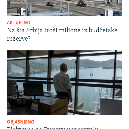
AKTUELNO
Na šta Srbija troši milione iz budžetske
rezerve?
OBJAŠNJENO