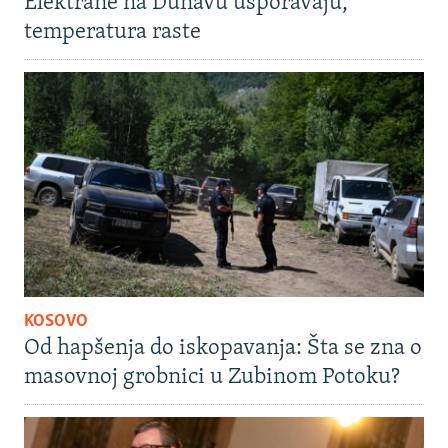
Elektrane na Dunavu usporavaju,
temperatura raste
KOSOVO
Od hapšenja do iskopavanja: Šta se zna o
masovnoj grobnici u Zubinom Potoku?