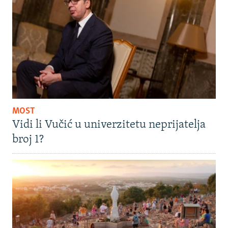
MOST
Vidi li Vučić u univerzitetu neprijatelja
broj 1?