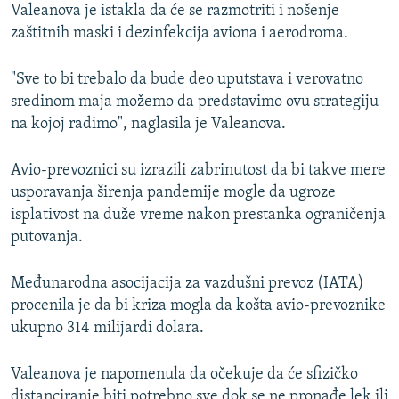
Valeanova je istakla da će se razmotriti i nošenje
zaštitnih maski i dezinfekcija aviona i aerodroma.
"Sve to bi trebalo da bude deo uputstava i verovatno
sredinom maja možemo da predstavimo ovu strategiju
na kojoj radimo", naglasila je Valeanova.
Avio-prevoznici su izrazili zabrinutost da bi takve mere
usporavanja širenja pandemije mogle da ugroze
isplativost na duže vreme nakon prestanka ograničenja
putovanja.
Međunarodna asocijacija za vazdušni prevoz (IATA)
procenila je da bi kriza mogla da košta avio-prevoznike
ukupno 314 milijardi dolara.
Valeanova je napomenula da očekuje da će sfizičko
distanciranje biti potrebno sve dok se ne pronađe lek ili