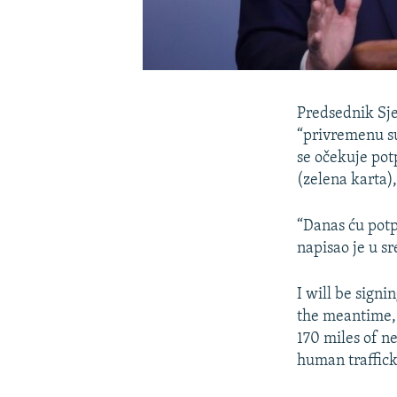
Predsednik Sj
“privremenu s
se očekuje pot
(zelena karta),
“Danas ću potp
napisao je u s
I will be sign
the meantime, 
170 miles of n
human traffick