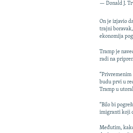
— Donald J. 
On je izjavio 
trajni boravak
ekonomija pog
Tramp je naveo 
radi na pripre
“Privremenim 
budu prvi u re
Tramp u utora
“Bilo bi pogre
imigranti koji 
Međutim, kako 