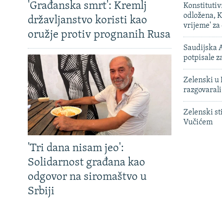
'Građanska smrt': Kremlj
Konstituti
odložena, K
državljanstvo koristi kao
vrijeme' za
oružje protiv prognanih Rusa
Saudijska A
potpisale 
Zelenski u 
razgovarali
Zelenski st
Vučićem
'Tri dana nisam jeo':
Solidarnost građana kao
odgovor na siromaštvo u
Srbiji