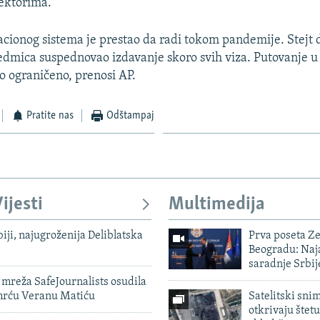
ektorima.
acionog sistema je prestao da radi tokom pandemije. Stejt
edmica suspednovao izdavanje skoro svih viza. Putovanje u
no ograničeno, prenosi AP.
Pratite nas
Odštampaj
ijesti
Multimedija
biji, najugroženija Deliblatska
Prva poseta Z
Beogradu: Naja
saradnje Srbij
mreža SafeJournalists osudila
smrću Veranu Matiću
Satelitski sni
otkrivaju štetu