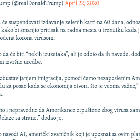
Trump (@realDonaldTrump)
April 22, 2020
da će suspendovati izdavanje zelenih karti na 60 dana, odno
, kako bi smanjio pritisak na radna mesta u trenutku kada 
ođena korona virusom.
da će biti “nekih izuzetaka”, ali je odbio da ih navede, dod
mi izvršne uredbe.
obustavljanjem imigracija, pomoći ćemo nezaposlenim A
du za posao kada se ekonomija otvori, što je veoma važno,” 
k.
šno i nepravedno da Amerikance otpuštene zbog virusa zam
dolaze sa strane,” dodao je.
navodi AP, američki zvaničnik koji je upoznat sa ovim pla