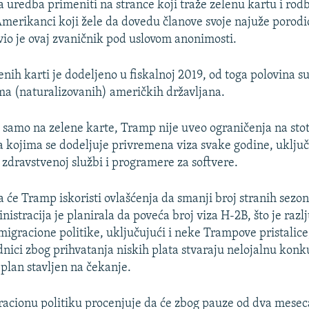
a uredba primeniti na strance koji traže zelenu kartu i rod
Amerikanci koji žele da dovedu članove svoje najuže porodic
avio je ovaj zvaničnik pod uslovom anonimosti.
enih karti je dodeljeno u fiskalnoj 2019, od toga polovina 
jima (naturalizovanih) američkih državljana.
e samo na zelene karte, Tramp nije uveo ograničenja na stot
a kojima se dodeljuje privremena viza svake godine, uklju
zdravstvenoj službi i programere za softvere.
a će Tramp iskoristi ovlašćenja da smanji broj stranih sezo
nistracija je planirala da poveća broj viza H-2B, što je razlj
imigracione politike, uključujući i neke Trampove pristalice
dnici zbog prihvatanja niskih plata stvaraju nelojalnu konk
 plan stavljen na čekanje.
gracionu politiku procenjuje da će zbog pauze od dva mesec