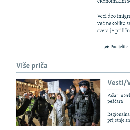
ekonomskim s
Veći deo imigr
već nekoliko s
sveta je prilič
Podijelite
Više priča
Vesti/V
Požari u Sr
peščara
Regionalna 
prijetnje 