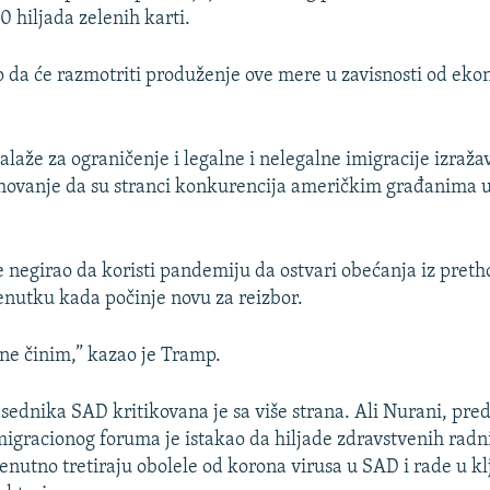
0 hiljada zelenih karti.
 da će razmotriti produženje ove mere u zavisnosti od ek
laže za ograničenje i legalne i nelegalne imigracije izraža
ovanje da su stranci konkurencija američkim građanima u
 negirao da koristi pandemiju da ostvari obećanja iz pret
nutku kada počinje novu za reizbor.
 ne činim,” kazao je Tramp.
ednika SAD kritikovana je sa više strana. Ali Nurani, pre
igracionog foruma je istakao da hiljade zdravstvenih radn
renutno tretiraju obolele od korona virusa u SAD i rade u k