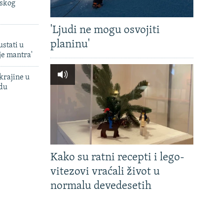
uskog
'Ljudi ne mogu osvojiti
planinu'
ustati u
je mantra'
krajine u
adu
Kako su ratni recepti i lego-
vitezovi vraćali život u
normalu devedesetih