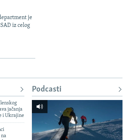
 department je
 SAD iz celog
Podcasti
elenskog
va jačanja
e i Ukrajine
mci
 na