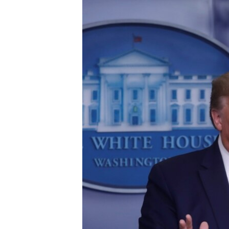
ISPRIČAJ MI
DNEVNO@RSE
SPECIJALI RSE
VIŠE OD NASLOVA
GENOCID U SREBRENICI
POPLAVE I KLIZIŠTA U BIH 2024.
TV LIBERTY
POST SCRIPTUM
MOJA EVROPA
TRI DECENIJE OD RATA U BIH
SVE KARTE DEJTONA
NASTANAK I RASPAD JUGOSLAVIJE