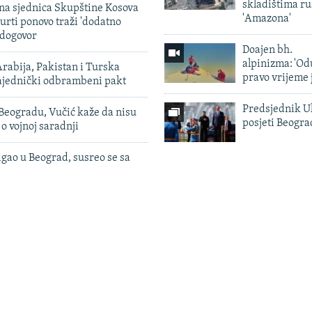
skladištima r
vna sjednica Skupštine Kosova
'Amazona'
urti ponovo traži 'dodatno
 dogovor
Doajen bh.
alpinizma: 'Od
rabija, Pakistan i Turska
pravo vrijeme 
zajednički odbrambeni pakt
Predsjednik U
Beogradu, Vučić kaže da nisu
posjeti Beogr
 o vojnoj saradnji
igao u Beograd, susreo se sa