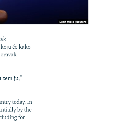
rak
 koju će kako
 boravak
u zemlju,”
ntry today. In
ntially by the
cluding for