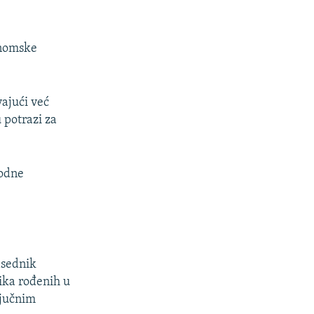
onomske
vajući već
 potrazi za
hodne
dsednik
ika rođenih u
ljučnim