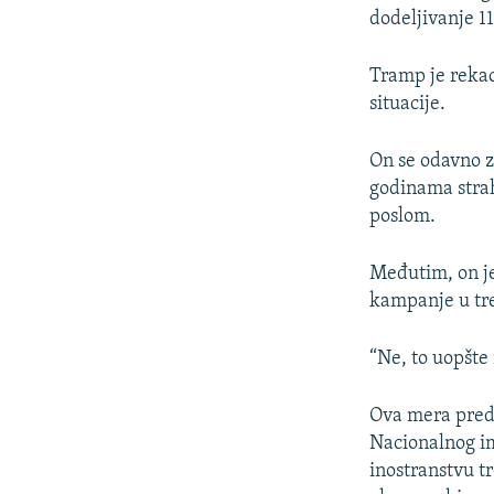
dodeljivanje 11
Tramp je rekao
situacije.
On se odavno za
godinama strah
poslom.
Međutim, on je
kampanje u tre
“Ne, to uopšte
Ova mera preds
Nacionalnog im
inostranstvu t