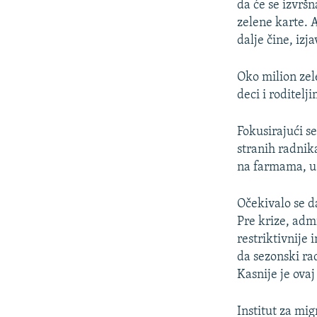
da će se izvršn
zelene karte. 
dalje čine, izj
Oko milion zel
deci i roditel
Fokusirajući s
stranih radnik
na farmama, u 
Očekivalo se d
Pre krize, admi
restriktivnije 
da sezonski ra
Kasnije je ovaj
Institut za mi