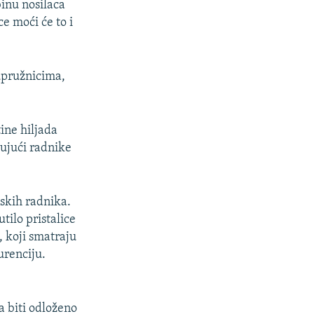
binu nosilaca
e moći će to i
supružnicima,
ine hiljada
čujući radnike
nskih radnika.
utilo pristalice
, koji smatraju
urenciju.
a biti odloženo