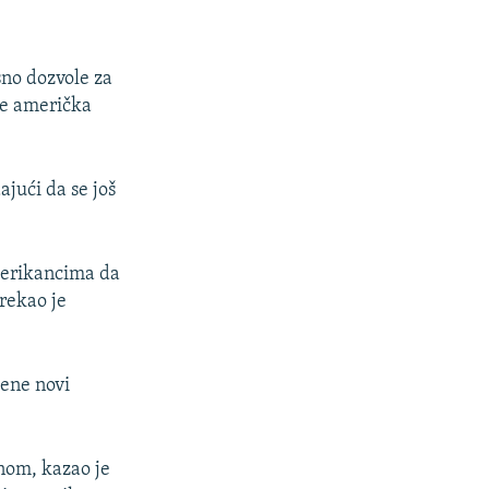
sno dozvole za
je američka
ajući da se još
merikancima da
rekao je
ene novi
nom, kazao je