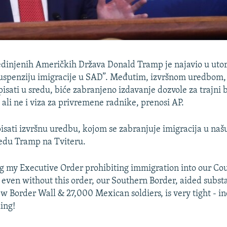
edinjenih Američkih Država Donald Tramp je najavio u uto
uspenziju imigracije u SAD”. Međutim, izvršnom uredbom,
pisati u sredu, biće zabranjeno izdavanje dozvole za trajni
 ali ne i viza za privremene radnike, prenosi AP.
isati izvršnu uredbu, kojom se zabranjuje imigracija u naš
redu Tramp na Tviteru.
ing my Executive Order prohibiting immigration into our Cou
even without this order, our Southern Border, aided substa
ew Border Wall & 27,000 Mexican soldiers, is very tight - in
ing!