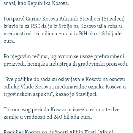
snazi, kao Republika Kosova.
Portparol Carine Kosova Adriatik Staviljeci (Stavileci)
izjavio je za RSE da je iz Srbije na Kosovo ušla roba u
vrednosti od 1.6 miliona eura a iz BiH oko 113 hiljade
eura.
Po njegovim rečima, uglavnom se uvoze prehrambeni
proizvodi, hemijska industrija ili građevinski proizvodi.
"Sve pošiljke do sada su oslovljavale Kosovo na osnovu
odluke Vlade Kosova i međunarodne oznake Kosova u
trgovinskom aspektu", kazao je Staviljeci.
Tokom ovog perioda Kosovo je izvezlo robu u te dve
zemlje u vrednosti od 240 hiljada eura.
Premijer Kosova na dužnosti Aljbin Kurti (Albin)