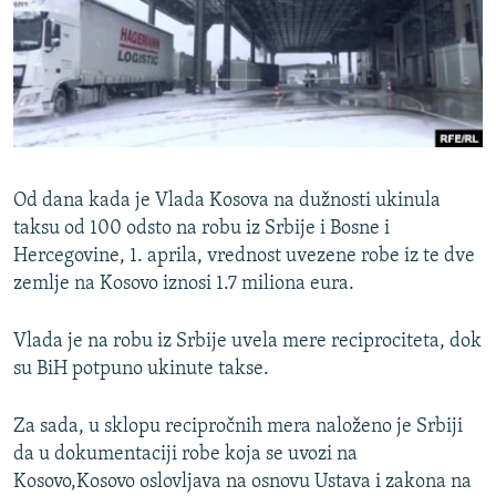
ISPRIČAJ MI
DNEVNO@RSE
SPECIJALI RSE
VIŠE OD NASLOVA
PRATITE NAS
GENOCID U SREBRENICI
Od dana kada je Vlada Kosova na dužnosti ukinula
POPLAVE I KLIZIŠTA U BIH 2024.
taksu od 100 odsto na robu iz Srbije i Bosne i
Hercegovine, 1. aprila, vrednost uvezene robe iz te dve
TV LIBERTY
Sve RFE/RL stranice
zemlje na Kosovo iznosi 1.7 miliona eura.
POST SCRIPTUM
MOJA EVROPA
Vlada je na robu iz Srbije uvela mere reciprociteta, dok
su BiH potpuno ukinute takse.
TRI DECENIJE OD RATA U BIH
SVE KARTE DEJTONA
Za sada, u sklopu recipročnih mera naloženo je Srbiji
da u dokumentaciji robe koja se uvozi na
NASTANAK I RASPAD JUGOSLAVIJE
Kosovo,Kosovo oslovljava na osnovu Ustava i zakona na