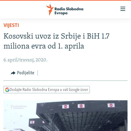
Dostupni
linkovi
Pređite
VIJESTI
na
VIJESTI
Kosovski uvoz iz Srbije i BiH 1.7
glavni
BOSNA I HERCEGOVINA
sadržaj
miliona evra od 1. aprila
SRBIJA
Pređite
na
6. april/travanj, 2020.
KOSOVO
glavnu
CRNA GORA
Podijelite
navigaciju
Pređite
VIZUELNO
na
Dodajte Radio Slobodna Evropa u vaš Google izvor
PODCASTI
VIDEO
pretragu
RAT U UKRAJINI
FOTOGALERIJE
KINA NA BALKANU
INFOGRAFIKE
RSE PRIČE IZ SVIJETA