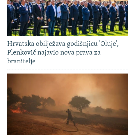
Hrvatska obilježava godišnjicu 'Oluje',
Plenković najavio nova prava za
branitelje