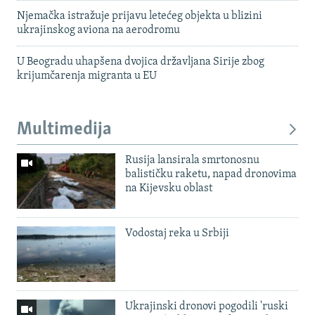
Njemačka istražuje prijavu letećeg objekta u blizini
ukrajinskog aviona na aerodromu
U Beogradu uhapšena dvojica državljana Sirije zbog
krijumčarenja migranta u EU
Multimedija
Rusija lansirala smrtonosnu
balističku raketu, napad dronovima
na Kijevsku oblast
Vodostaj reka u Srbiji
Ukrajinski dronovi pogodili 'ruski