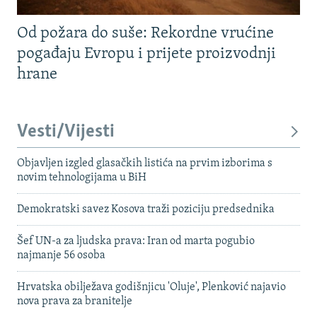
Od požara do suše: Rekordne vrućine
pogađaju Evropu i prijete proizvodnji
hrane
Vesti/Vijesti
Objavljen izgled glasačkih listića na prvim izborima s
novim tehnologijama u BiH
Demokratski savez Kosova traži poziciju predsednika
Šef UN-a za ljudska prava: Iran od marta pogubio
najmanje 56 osoba
Hrvatska obilježava godišnjicu 'Oluje', Plenković najavio
nova prava za branitelje