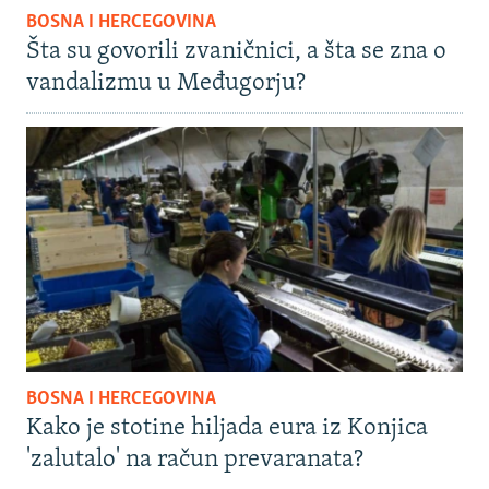
BOSNA I HERCEGOVINA
Šta su govorili zvaničnici, a šta se zna o
vandalizmu u Međugorju?
BOSNA I HERCEGOVINA
Kako je stotine hiljada eura iz Konjica
'zalutalo' na račun prevaranata?