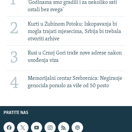
'Godinama smo gradili i za nekoliko sati
ostali bez svega'
2
Kurti u Zubinom Potoku: Iskopavanja bi
mogla trajati mjesecima, Srbija bi trebala
otvoriti arhive
3
Rusi u Crnoj Gori traže nove adrese nakon
uvođenja viza
4
Memorijalni centar Srebrenica: Negiranje
genocida poraslo za više od 50 posto
PRATITE NAS