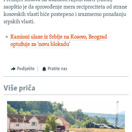
saopštio je da sprovođenje mera reciprociteta od strane
kosovskih vlasti biće postepeno i srazmerno ponašanju
srpskih vlasti.
Kamioni ulaze iz Srbije na Kosovo, Beograd
optužuje za 'novu blokadu'
Podijelite
Pratite nas
Više priča