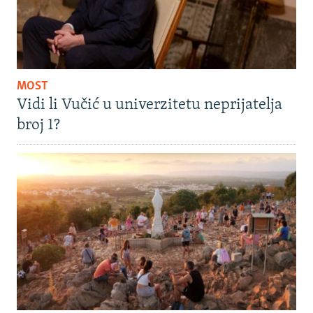
MOST
Vidi li Vučić u univerzitetu neprijatelja
broj 1?