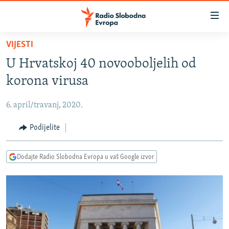
Dostupni
linkovi
Pređite
VIJESTI
na
VIJESTI
U Hrvatskoj 40 novooboljelih od
glavni
BOSNA I HERCEGOVINA
sadržaj
korona virusa
SRBIJA
Pređite
na
6. april/travanj, 2020.
KOSOVO
glavnu
CRNA GORA
Podijelite
navigaciju
Pređite
VIZUELNO
na
Dodajte Radio Slobodna Evropa u vaš Google izvor
PODCASTI
VIDEO
pretragu
RAT U UKRAJINI
FOTOGALERIJE
KINA NA BALKANU
INFOGRAFIKE
RSE PRIČE IZ SVIJETA