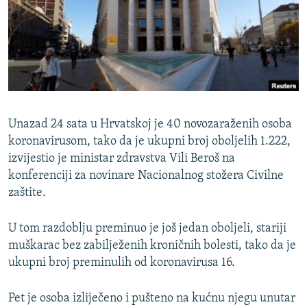
ISPRIČAJ MI
DNEVNO@RSE
SPECIJALI RSE
VIŠE OD NASLOVA
PRATITE NAS
GENOCID U SREBRENICI
Unazad 24 sata u Hrvatskoj je 40 novozaraženih osoba
POPLAVE I KLIZIŠTA U BIH 2024.
koronavirusom, tako da je ukupni broj oboljelih 1.222,
izvijestio je ministar zdravstva Vili Beroš na
TV LIBERTY
Sve RFE/RL stranice
konferenciji za novinare Nacionalnog stožera Civilne
POST SCRIPTUM
zaštite.
MOJA EVROPA
U tom razdoblju preminuo je još jedan oboljeli, stariji
TRI DECENIJE OD RATA U BIH
muškarac bez zabilježenih kroničnih bolesti, tako da je
SVE KARTE DEJTONA
ukupni broj preminulih od koronavirusa 16.
NASTANAK I RASPAD JUGOSLAVIJE
Pet je osoba izliječeno i pušteno na kućnu njegu unutar