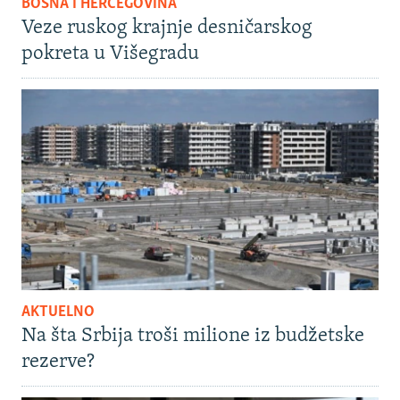
BOSNA I HERCEGOVINA
Veze ruskog krajnje desničarskog
pokreta u Višegradu
AKTUELNO
Na šta Srbija troši milione iz budžetske
rezerve?