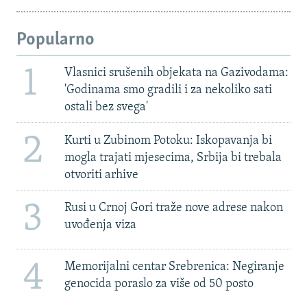
Popularno
1
Vlasnici srušenih objekata na Gazivodama:
'Godinama smo gradili i za nekoliko sati
ostali bez svega'
2
Kurti u Zubinom Potoku: Iskopavanja bi
mogla trajati mjesecima, Srbija bi trebala
otvoriti arhive
3
Rusi u Crnoj Gori traže nove adrese nakon
uvođenja viza
4
Memorijalni centar Srebrenica: Negiranje
genocida poraslo za više od 50 posto