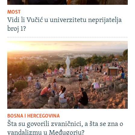
MOST
Vidi li Vučić u univerzitetu neprijatelja
broj 1?
BOSNA I HERCEGOVINA
Šta su govorili zvaničnici, a šta se zna o
vandalizmu u Međugorju?