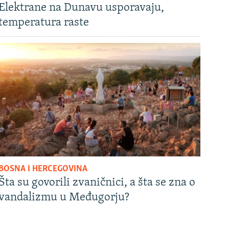
Elektrane na Dunavu usporavaju,
temperatura raste
BOSNA I HERCEGOVINA
Šta su govorili zvaničnici, a šta se zna o
vandalizmu u Međugorju?