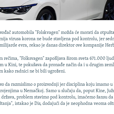
vođač automobila "Folskvagen" možda će morati da otpušt
ija virusa korona ne bude stavljena pod kontrolu, jer sedm
 milijarde evra, rekao je danas direktor ove kompanije Herb
 rečima, "Folksvagen" zapošljava širom sveta 671.000 ljudi
m u Kini, te pokušava da pronađe način da i u drugim zem
m kako radnici ne bi bili ugroženi.
 da razmislimo o proizvodnji jer disciplina koju imamo u 
trojenjima u Nemačkoj. Samo u slučaju da, poput Kine, Južn
h država, problem stavimo pod kontrolu, imaćemo šansu d
štanja", istakao je Dis, dodajući da je neophodna veoma ošt