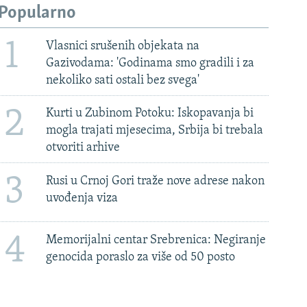
Popularno
1
Vlasnici srušenih objekata na
Gazivodama: 'Godinama smo gradili i za
nekoliko sati ostali bez svega'
2
Kurti u Zubinom Potoku: Iskopavanja bi
mogla trajati mjesecima, Srbija bi trebala
otvoriti arhive
3
Rusi u Crnoj Gori traže nove adrese nakon
uvođenja viza
4
Memorijalni centar Srebrenica: Negiranje
genocida poraslo za više od 50 posto