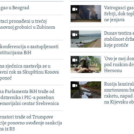
igao u Beograd
Vatrogasci gas
Srbiji, dok topl
ne jenjava
taci pronađeni u trećoj
sovnoj grobnici u Zubinom
Dunav testira
stabilnost drž
koje protiče
konferencija o zastupljenosti
stitucijama BiH
'Ovo je moj dom
pod ruskim dr
na sjednica nastavlja se u
Hersonu
avni rok za Skupštinu Kosova
 ponoć
Rusija lansiral
smrtonosnu ba
ka Parlamenta BiH traže od
raketu, napad
edstavnika i PIC-a poseban
na Kijevsku ob
emorijalni centar Srebrenica
enatori traže od Trumpove
cije ponovno uvođenje sankcija
ma iz RS