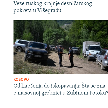
Veze ruskog krajnje desničarskog
pokreta u Višegradu
KOSOVO
Od hapšenja do iskopavanja: Šta se zna
o masovnoj grobnici u Zubinom Potoku