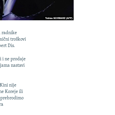
a radnike
ični troškovi
ert Dis.
 i ne prodaje
ljama nastavi
Kini nije
e Koreje ili
a prebrodimo
ra