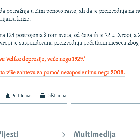
da potražnja u Kini ponovo raste, ali da je proizvodnja na 
bijanja krize.
a 124 postrojenja širom sveta, od čega ih je 72 u Evropi, a 
vropi je suspendovana proizvodnja početkom meseca zbog
ve Velike depresije, veće nego 1929.'
ta više zahteva za pomoć nezaposlenima nego 2008.
Pratite nas
Odštampaj
ijesti
Multimedija