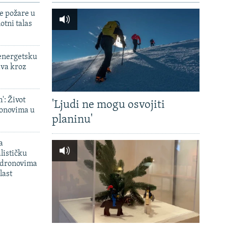
e požare u
otni talas
 energetsku
ava kroz
': Život
'Ljudi ne mogu osvojiti
onovima u
planinu'
a
lističku
 dronovima
last