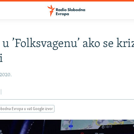
 u ’Folksvagenu’ ako se kri
i
 2020.
obodna Evropa u vaš Google izvor