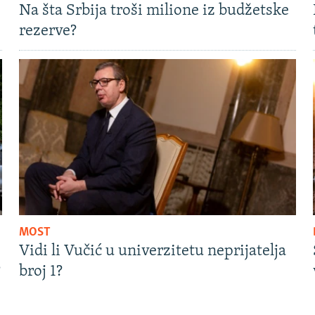
Na šta Srbija troši milione iz budžetske
rezerve?
MOST
Vidi li Vučić u univerzitetu neprijatelja
?
broj 1?