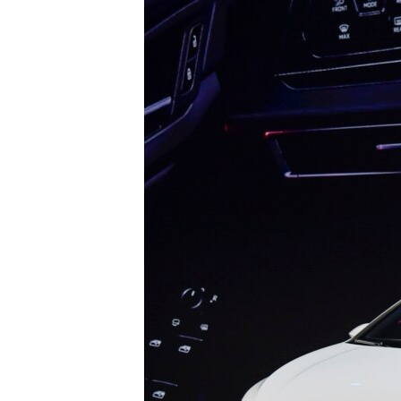
ISPRIČAJ MI
DNEVNO@RSE
SPECIJALI RSE
VIŠE OD NASLOVA
GENOCID U SREBRENICI
POPLAVE I KLIZIŠTA U BIH 2024.
TV LIBERTY
POST SCRIPTUM
MOJA EVROPA
TRI DECENIJE OD RATA U BIH
SVE KARTE DEJTONA
NASTANAK I RASPAD JUGOSLAVIJE