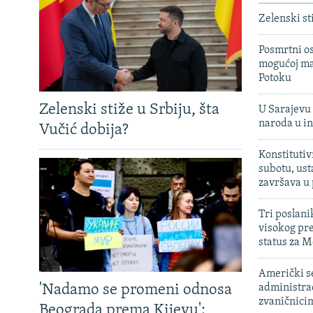
Zelenski st
Posmrtni os
mogućoj ma
Potoku
Zelenski stiže u Srbiju, šta
U Sarajevu 
naroda u in
Vučić dobija?
Konstitutiv
subotu, ust
završava u
Tri poslani
visokog pr
status za M
Američki s
'Nadamo se promeni odnosa
administra
zvaničnici
Beograda prema Kijevu':