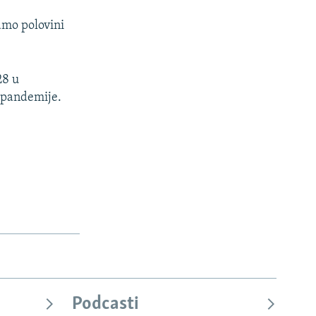
samo polovini
28 u
 pandemije.
Podcasti