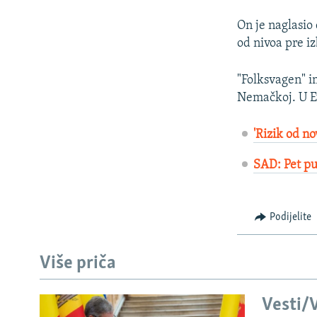
On je naglasio 
od nivoa pre iz
"Folksvagen" im
Nemačkoj. U E
'Rizik od no
SAD: Pet pu
Podijelite
Više priča
Vesti/V