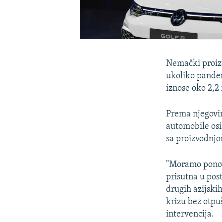
Nemački proiz
ukoliko pandem
iznose oko 2,2
Prema njegovim
automobile osi
sa proizvodnjo
"Moramo ponovo
prisutna u pos
drugih azijski
krizu bez otpu
intervencija.