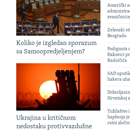
Američki s
administra
zvaničnici
Zelenski st
Beogradu
Koliko je izgledan sporazum
Podignuta o
sa Samoopredjeljenjem?
Đakovici pr
Radoičića
SAD uputile
hakera uha
Državljanin
Hrvatskoj 
Tužilaštvo
Ukrajina u kritičnom
hapšenja j
ratni zloči
nedostaku protivvazdušne