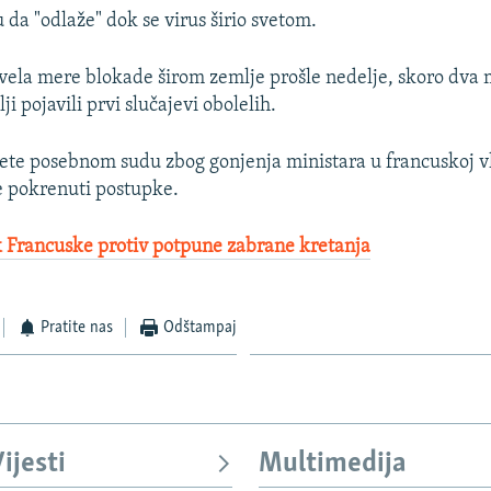
 da "odlaže" dok se virus širio svetom.
vela mere blokade širom zemlje prošle nedelje, skoro dva
ji pojavili prvi slučajevi obolelih.
te posebnom sudu zbog gonjenja ministara u francuskoj vla
će pokrenuti postupke.
 Francuske protiv potpune zabrane kretanja
Pratite nas
Odštampaj
ijesti
Multimedija