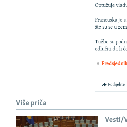
Optužuje vladu
Francuska je u
što su se u zeml
Tužbe su podne
odlučiti da li 
Predsjednik
Podijelite
Više priča
Vesti/V