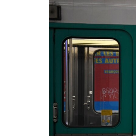
ISPRIČAJ MI
DNEVNO@RSE
SPECIJALI RSE
VIŠE OD NASLOVA
GENOCID U SREBRENICI
POPLAVE I KLIZIŠTA U BIH 2024.
TV LIBERTY
POST SCRIPTUM
MOJA EVROPA
TRI DECENIJE OD RATA U BIH
SVE KARTE DEJTONA
NASTANAK I RASPAD JUGOSLAVIJE