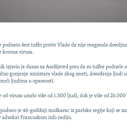
e podneto šest tužbi protiv Vlade da nije reagovala dovoljn
e korona virusa.
ik izjavio je danas za Asošijeted pres da su tužbe podnele o
ično gonjenje ministara vlade zbog smrti, dovođenja ljudi u 
oći ljudima u opasnosti.
e od virusa umrlo više od 1.300 ljudi, dok je više od 25.000
 podneo je 46-godišnji muškarac iz pariske regije koji se za
v advokat Francuskom info radiju.