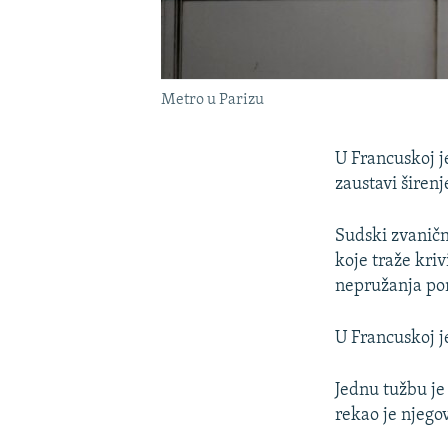
Metro u Parizu
U Francuskoj j
zaustavi širenj
Sudski zvaničn
koje traže kriv
nepružanja pom
U Francuskoj j
Jednu tužbu je
rekao je njego