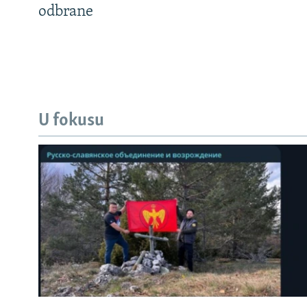
odbrane
U fokusu