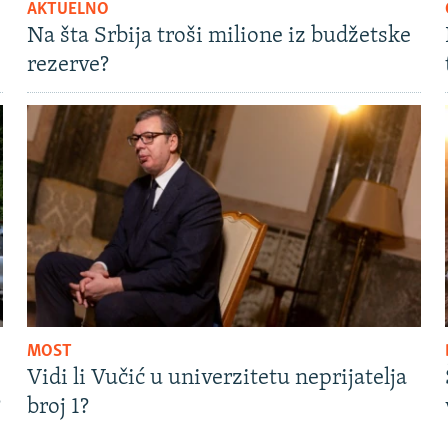
AKTUELNO
Na šta Srbija troši milione iz budžetske
rezerve?
MOST
Vidi li Vučić u univerzitetu neprijatelja
?
broj 1?