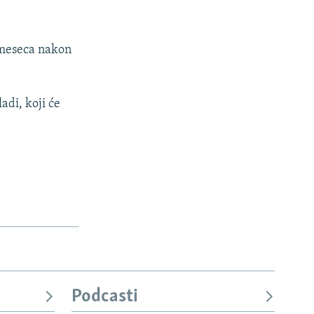
 meseca nakon
di, koji će
Podcasti