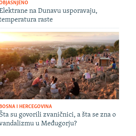
OBJAŠNJENO
Elektrane na Dunavu usporavaju,
temperatura raste
BOSNA I HERCEGOVINA
Šta su govorili zvaničnici, a šta se zna o
vandalizmu u Međugorju?