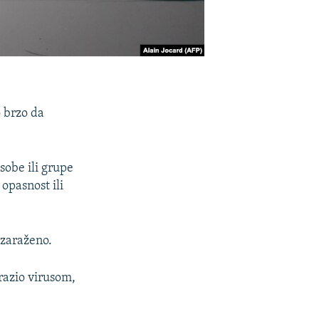
o brzo da
sobe ili grupe
opasnost ili
 zaraženo.
razio virusom,