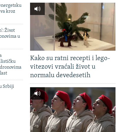
 energetsku
ava kroz
': Život
onovima u
a
Kako su ratni recepti i lego-
lističku
vitezovi vraćali život u
 dronovima
last
normalu devedesetih
u Srbiji