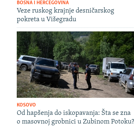
BOSNA I HERCEGOVINA
Veze ruskog krajnje desničarskog
pokreta u Višegradu
KOSOVO
Od hapšenja do iskopavanja: Šta se zna
o masovnoj grobnici u Zubinom Potoku