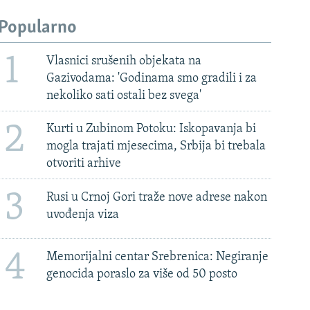
Popularno
1
Vlasnici srušenih objekata na
Gazivodama: 'Godinama smo gradili i za
nekoliko sati ostali bez svega'
2
Kurti u Zubinom Potoku: Iskopavanja bi
mogla trajati mjesecima, Srbija bi trebala
otvoriti arhive
3
Rusi u Crnoj Gori traže nove adrese nakon
uvođenja viza
4
Memorijalni centar Srebrenica: Negiranje
genocida poraslo za više od 50 posto