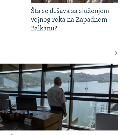
Šta se dešava sa služenjem
vojnog roka na Zapadnom
Balkanu?