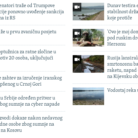
enatori traže od Trumpove
Dunav testira
cije ponovno uvođenje sankcija
stabilnost drž
ma iz RS
koje protiče
iže u prvu zvaničnu posjetu
'Ovo je moj dom
pod ruskim dr
Hersonu
ptužnica za ratne zločine u
otiv 20 osoba, uključujući
Rusija lansiral
smrtonosnu ba
raketu, napad
na Kijevsku ob
 zahtev za izručenje iranskog
pšenog u Crnoj Gori
Vodostaj reka 
u Srbije određen pritvor u
zbog sumnje na cyber napade
 izvodi dokaze nakon nedavnog
edne osobe zbog sumnje na
n na Kosovu