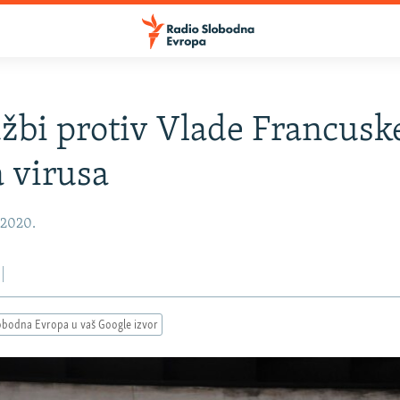
užbi protiv Vlade Francusk
 virusa
 2020.
obodna Evropa u vaš Google izvor