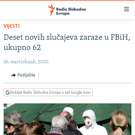
Dostupni
linkovi
Pređite
VIJESTI
na
VIJESTI
Deset novih slučajeva zaraze u FBiH,
glavni
BOSNA I HERCEGOVINA
sadržaj
ukupno 62
SRBIJA
Pređite
na
26. mart/ožujak, 2020.
KOSOVO
glavnu
CRNA GORA
Podijelite
navigaciju
Pređite
VIZUELNO
na
Dodajte Radio Slobodna Evropa u vaš Google izvor
PODCASTI
VIDEO
pretragu
RAT U UKRAJINI
FOTOGALERIJE
KINA NA BALKANU
INFOGRAFIKE
RSE PRIČE IZ SVIJETA