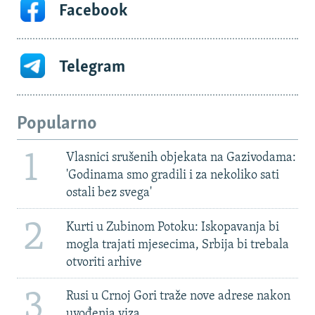
Facebook
Telegram
Popularno
1
Vlasnici srušenih objekata na Gazivodama:
'Godinama smo gradili i za nekoliko sati
ostali bez svega'
2
Kurti u Zubinom Potoku: Iskopavanja bi
mogla trajati mjesecima, Srbija bi trebala
otvoriti arhive
3
Rusi u Crnoj Gori traže nove adrese nakon
uvođenja viza