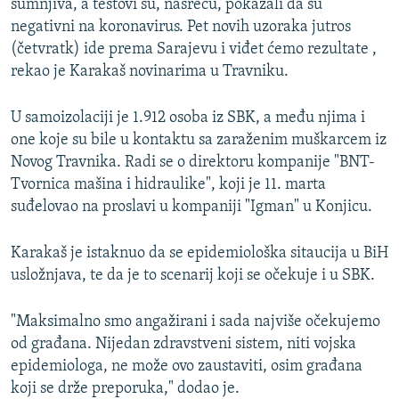
sumnjiva, a testovi su, nasreću, pokazali da su
negativni na koronavirus. Pet novih uzoraka jutros
(četvratk) ide prema Sarajevu i viđet ćemo rezultate ,
rekao je Karakaš novinarima u Travniku.
U samoizolaciji je 1.912 osoba iz SBK, a među njima i
one koje su bile u kontaktu sa zaraženim muškarcem iz
Novog Travnika. Radi se o direktoru kompanije "BNT-
Tvornica mašina i hidraulike", koji je 11. marta
suđelovao na proslavi u kompaniji "Igman" u Konjicu.
Karakaš je istaknuo da se epidemiološka sitaucija u BiH
usložnjava, te da je to scenarij koji se očekuje i u SBK.
"Maksimalno smo angažirani i sada najviše očekujemo
od građana. Nijedan zdravstveni sistem, niti vojska
epidemiologa, ne može ovo zaustaviti, osim građana
koji se drže preporuka," dodao je.