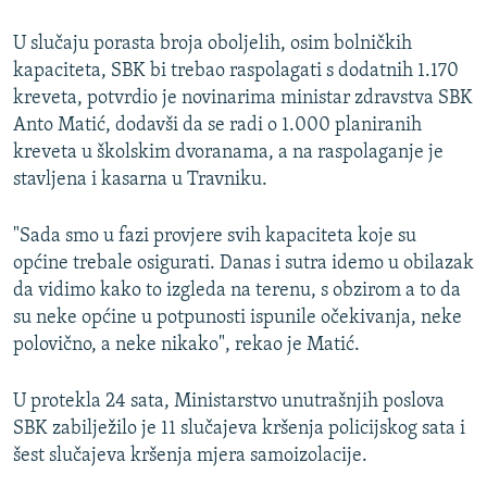
U slučaju porasta broja oboljelih, osim bolničkih
kapaciteta, SBK bi trebao raspolagati s dodatnih 1.170
kreveta, potvrdio je novinarima ministar zdravstva SBK
Anto Matić, dodavši da se radi o 1.000 planiranih
kreveta u školskim dvoranama, a na raspolaganje je
stavljena i kasarna u Travniku.
"Sada smo u fazi provjere svih kapaciteta koje su
općine trebale osigurati. Danas i sutra idemo u obilazak
da vidimo kako to izgleda na terenu, s obzirom a to da
su neke općine u potpunosti ispunile očekivanja, neke
polovično, a neke nikako", rekao je Matić.
U protekla 24 sata, Ministarstvo unutrašnjih poslova
SBK zabilježilo je 11 slučajeva kršenja policijskog sata i
šest slučajeva kršenja mjera samoizolacije.