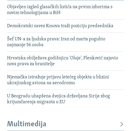
Objavljen izgled glasačkih listića na prvim izborima s
novim tehnologijama u BiH
Demokratski savez Kosova traži poziciju predsednika
Šef UN-a za ljudska prava: Iran od marta pogubio
najmanje 56 osoba
Hrvatska obilježava godišnjicu 'Oluje', Plenković najavio
nova prava za branitelje
Njemačka istražuje prijavu letećeg objekta u blizini
ukrajinskog aviona na aerodromu
U Beogradu uhapšena dvojica državljana Sirije zbog
krijumčarenja migranta u EU
Multimedija