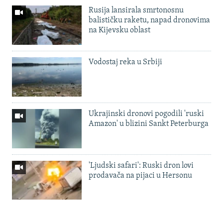
Rusija lansirala smrtonosnu
balističku raketu, napad dronovima
na Kijevsku oblast
Vodostaj reka u Srbiji
Ukrajinski dronovi pogodili 'ruski
Amazon' u blizini Sankt Peterburga
'Ljudski safari': Ruski dron lovi
prodavača na pijaci u Hersonu