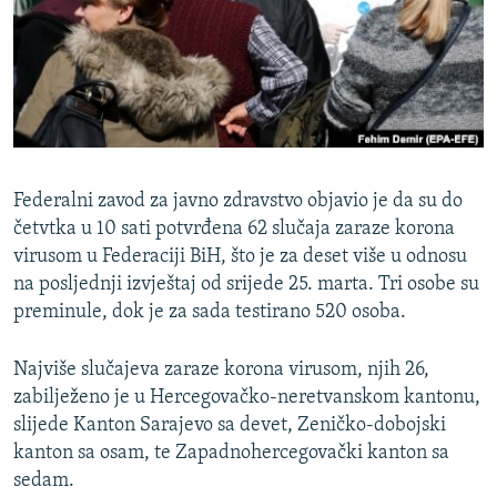
ISPRIČAJ MI
DNEVNO@RSE
SPECIJALI RSE
VIŠE OD NASLOVA
PRATITE NAS
GENOCID U SREBRENICI
Federalni zavod za javno zdravstvo objavio je da su do
POPLAVE I KLIZIŠTA U BIH 2024.
četvtka u 10 sati potvrđena 62 slučaja zaraze korona
virusom u Federaciji BiH, što je za deset više u odnosu
TV LIBERTY
Sve RFE/RL stranice
na posljednji izvještaj od srijede 25. marta. Tri osobe su
POST SCRIPTUM
preminule, dok je za sada testirano 520 osoba.
MOJA EVROPA
Najviše slučajeva zaraze korona virusom, njih 26,
TRI DECENIJE OD RATA U BIH
zabilježeno je u Hercegovačko-neretvanskom kantonu,
SVE KARTE DEJTONA
slijede Kanton Sarajevo sa devet, Zeničko-dobojski
kanton sa osam, te Zapadnohercegovački kanton sa
NASTANAK I RASPAD JUGOSLAVIJE
sedam.