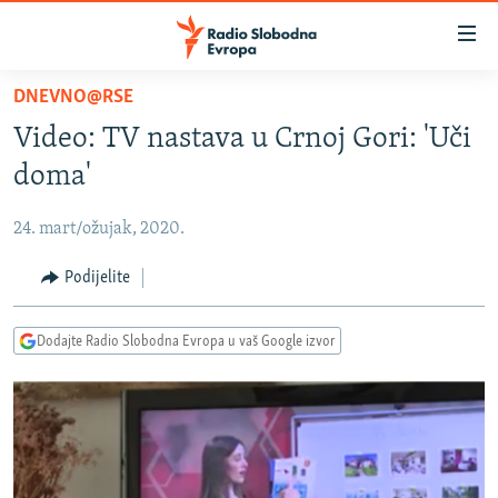
Dostupni
linkovi
Pređite
DNEVNO@RSE
na
VIJESTI
Video: TV nastava u Crnoj Gori: 'Uči
glavni
BOSNA I HERCEGOVINA
sadržaj
doma'
SRBIJA
Pređite
na
24. mart/ožujak, 2020.
KOSOVO
glavnu
CRNA GORA
Podijelite
navigaciju
Pređite
VIZUELNO
na
Dodajte Radio Slobodna Evropa u vaš Google izvor
PODCASTI
VIDEO
pretragu
RAT U UKRAJINI
FOTOGALERIJE
KINA NA BALKANU
INFOGRAFIKE
RSE PRIČE IZ SVIJETA