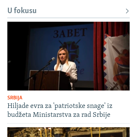
U fokusu
SRBIJA
Hiljade evra za 'patriotske snage' iz
budžeta Ministarstva za rad Srbije