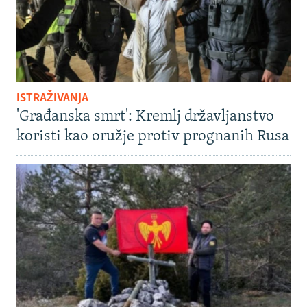
ISTRAŽIVANJA
'Građanska smrt': Kremlj državljanstvo
koristi kao oružje protiv prognanih Rusa