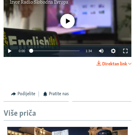
Izvor
Radio Slobodna Evropa
No media source currently available
Auto
0:00
1:34
270p
Direktan link
360p
Auto
270p
360p
404p
404p
1080p
Podijelite
Pratite nas
1080p
Više priča