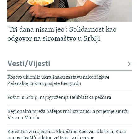
'Tri dana nisam jeo': Solidarnost kao
odgovor na siromaštvo u Srbiji
Vesti/Vijesti
Kosovo uklonilo ukrajinsku zastavu nakon izjave
Zelenskog tokom posjete Beogradu
Požari u Srbiji, najugroženija Deliblatska peščara
Regionalna mreža SafeJournalists osudila prijetnje smrću
Veranu Matiću
Konstitutivna sjednica Skupštine Kosova odložena, Kurti
ponovo traži 'dodatno vrijeme' za dogovor