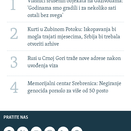
1
Vlasnici srušenih objekata na Gazivodama:
'Godinama smo gradili i za nekoliko sati
ostali bez svega'
2
Kurti u Zubinom Potoku: Iskopavanja bi
mogla trajati mjesecima, Srbija bi trebala
otvoriti arhive
3
Rusi u Crnoj Gori traže nove adrese nakon
uvođenja viza
4
Memorijalni centar Srebrenica: Negiranje
genocida poraslo za više od 50 posto
PRATITE NAS