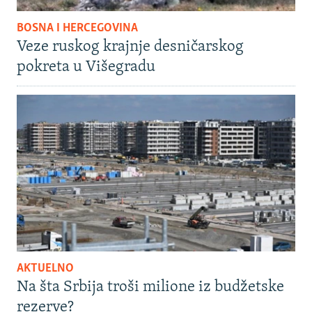
BOSNA I HERCEGOVINA
Veze ruskog krajnje desničarskog
pokreta u Višegradu
AKTUELNO
Na šta Srbija troši milione iz budžetske
rezerve?