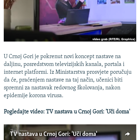
ISPRIČAJ MI
DNEVNO@RSE
SPECIJALI RSE
VIŠE OD NASLOVA
PRATITE NAS
GENOCID U SREBRENICI
U Crnoj Gori je pokrenut novi koncept nastave na
POPLAVE I KLIZIŠTA U BIH 2024.
daljinu, posredstvom televizijskih kanala, portala i
internet platformi. Iz Ministarstva prosvjete poručuju
TV LIBERTY
Sve RFE/RL stranice
da će, praćenjem nastave na taj način, učenici biti
POST SCRIPTUM
spremni za nastavak redovnog školovanja, nakon
epidemije korona virusa.
MOJA EVROPA
TRI DECENIJE OD RATA U BIH
Pogledajte video: TV nastava u Crnoj Gori: 'Uči doma'
SVE KARTE DEJTONA
NASTANAK I RASPAD JUGOSLAVIJE
TV nastava u Crnoj Gori: 'Uči doma'