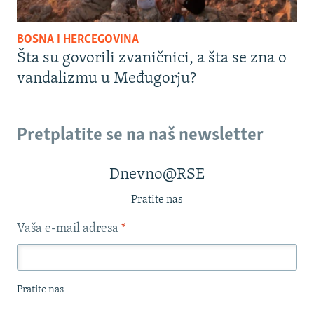
BOSNA I HERCEGOVINA
Šta su govorili zvaničnici, a šta se zna o
vandalizmu u Međugorju?
Pretplatite se na naš newsletter
Dnevno@RSE
Pratite nas
Vaša e-mail adresa
*
Pratite nas