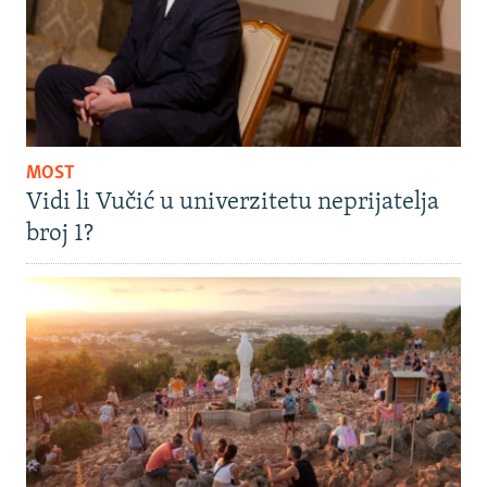
MOST
Vidi li Vučić u univerzitetu neprijatelja
broj 1?