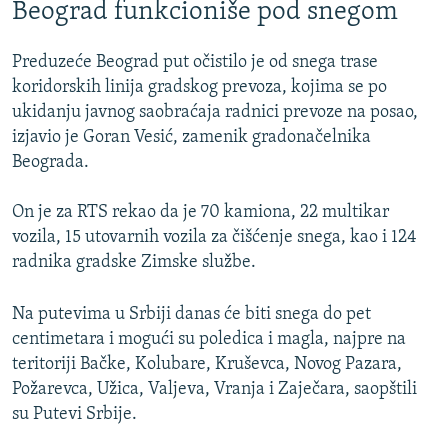
Beograd funkcioniše pod snegom
Preduzeće Beograd put očistilo je od snega trase
koridorskih linija gradskog prevoza, kojima se po
ukidanju javnog saobraćaja radnici prevoze na posao,
izjavio je Goran Vesić, zamenik gradonačelnika
Beograda.
On je za RTS rekao da je 70 kamiona, 22 multikar
vozila, 15 utovarnih vozila za čišćenje snega, kao i 124
radnika gradske Zimske službe.
Na putevima u Srbiji danas će biti snega do pet
centimetara i mogući su poledica i magla, najpre na
teritoriji Bačke, Kolubare, Kruševca, Novog Pazara,
Požarevca, Užica, Valjeva, Vranja i Zaječara, saopštili
su Putevi Srbije.