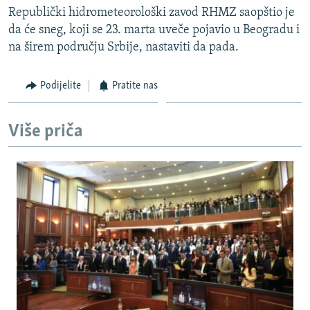
Republički hidrometeorološki zavod RHMZ saopštio je
da će sneg, koji se 23. marta uveče pojavio u Beogradu i
na širem području Srbije, nastaviti da pada.
Podijelite
Pratite nas
Više priča