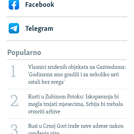
Facebook
Telegram
Popularno
1
Vlasnici srušenih objekata na Gazivodama:
'Godinama smo gradili i za nekoliko sati
ostali bez svega'
2
Kurti u Zubinom Potoku: Iskopavanja bi
mogla trajati mjesecima, Srbija bi trebala
otvoriti arhive
3
Rusi u Crnoj Gori traže nove adrese nakon
uvođenja viza