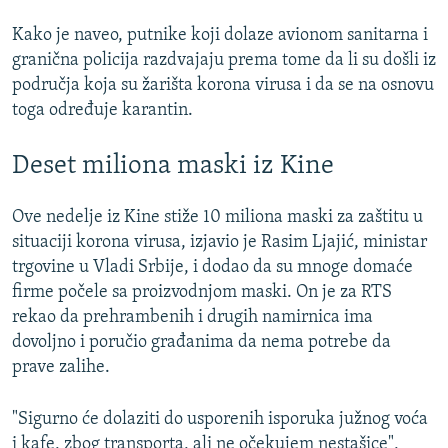
Kako je naveo, putnike koji dolaze avionom sanitarna i
granična policija razdvajaju prema tome da li su došli iz
područja koja su žarišta korona virusa i da se na osnovu
toga određuje karantin.
Deset miliona maski iz Kine
Ove nedelje iz Kine stiže 10 miliona maski za zaštitu u
situaciji korona virusa, izjavio je Rasim Ljajić, ministar
trgovine u Vladi Srbije, i dodao da su mnoge domaće
firme počele sa proizvodnjom maski. On je za RTS
rekao da prehrambenih i drugih namirnica ima
dovoljno i poručio građanima da nema potrebe da
prave zalihe.
"Sigurno će dolaziti do usporenih isporuka južnog voća
i kafe, zbog transporta, ali ne očekujem nestašice",