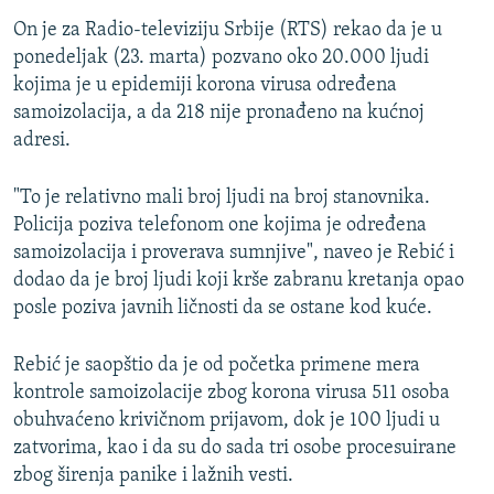
On je za Radio-televiziju Srbije (RTS) rekao da je u
ponedeljak (23. marta) pozvano oko 20.000 ljudi
kojima je u epidemiji korona virusa određena
samoizolacija, a da 218 nije pronađeno na kućnoj
adresi.
"To je relativno mali broj ljudi na broj stanovnika.
Policija poziva telefonom one kojima je određena
samoizolacija i proverava sumnjive", naveo je Rebić i
dodao da je broj ljudi koji krše zabranu kretanja opao
posle poziva javnih ličnosti da se ostane kod kuće.
Rebić je saopštio da je od početka primene mera
kontrole samoizolacije zbog korona virusa 511 osoba
obuhvaćeno krivičnom prijavom, dok je 100 ljudi u
zatvorima, kao i da su do sada tri osobe procesuirane
zbog širenja panike i lažnih vesti.