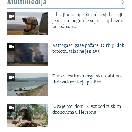
Multimedija
Ukrajina se oprašta od čovjeka koji
je vraćao poginule vojnike njihovim
porodicama
Vatrogasci gase požare u Srbiji, dok
toplotni talas ne jenjava
Dunav testira energetsku stabilnost
država kroz koje protiče
'Ovo je moj dom': Život pod ruskim
dronovima u Hersonu