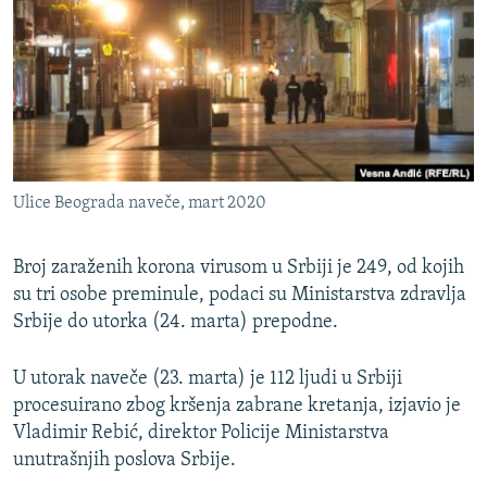
ISPRIČAJ MI
DNEVNO@RSE
SPECIJALI RSE
VIŠE OD NASLOVA
PRATITE NAS
GENOCID U SREBRENICI
Ulice Beograda naveče, mart 2020
POPLAVE I KLIZIŠTA U BIH 2024.
TV LIBERTY
Sve RFE/RL stranice
Broj zaraženih korona virusom u Srbiji je 249, od kojih
su tri osobe preminule, podaci su Ministarstva zdravlja
POST SCRIPTUM
Srbije do utorka (24. marta) prepodne.
MOJA EVROPA
TRI DECENIJE OD RATA U BIH
U utorak naveče (23. marta) je 112 ljudi u Srbiji
procesuirano zbog kršenja zabrane kretanja, izjavio je
SVE KARTE DEJTONA
Vladimir Rebić, direktor Policije Ministarstva
NASTANAK I RASPAD JUGOSLAVIJE
unutrašnjih poslova Srbije.