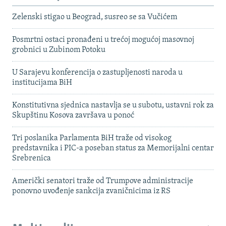
Zelenski stigao u Beograd, susreo se sa Vučićem
Posmrtni ostaci pronađeni u trećoj mogućoj masovnoj
grobnici u Zubinom Potoku
U Sarajevu konferencija o zastupljenosti naroda u
institucijama BiH
Konstitutivna sjednica nastavlja se u subotu, ustavni rok za
Skupštinu Kosova završava u ponoć
Tri poslanika Parlamenta BiH traže od visokog
predstavnika i PIC-a poseban status za Memorijalni centar
Srebrenica
Američki senatori traže od Trumpove administracije
ponovno uvođenje sankcija zvaničnicima iz RS