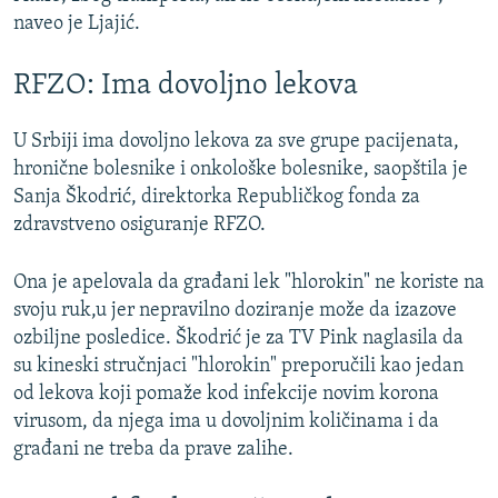
naveo je Ljajić.
RFZO: Ima dovoljno lekova
U Srbiji ima dovoljno lekova za sve grupe pacijenata,
hronične bolesnike i onkološke bolesnike, saopštila je
Sanja Škodrić, direktorka Republičkog fonda za
zdravstveno osiguranje RFZO.
Ona je apelovala da građani lek "hlorokin" ne koriste na
svoju ruk,u jer nepravilno doziranje može da izazove
ozbiljne posledice. Škodrić je za TV Pink naglasila da
su kineski stručnjaci "hlorokin" preporučili kao jedan
od lekova koji pomaže kod infekcije novim korona
virusom, da njega ima u dovoljnim količinama i da
građani ne treba da prave zalihe.