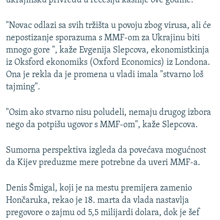
ukrajinsku privredu u recesiju kasnije ove godine.
"Novac odlazi sa svih tržišta u povoju zbog virusa, ali će
nepostizanje sporazuma s MMF-om za Ukrajinu biti
mnogo gore ", kaže Evgenija Slepcova, ekonomistkinja
iz Oksford ekonomiks (Oxford Economics) iz Londona.
Ona je rekla da je promena u vladi imala "stvarno loš
tajming".
"Osim ako stvarno nisu poludeli, nemaju drugog izbora
nego da potpišu ugovor s MMF-om", kaže Slepcova.
Sumorna perspektiva izgleda da povećava mogućnost
da Kijev preduzme mere potrebne da uveri MMF-a.
Denis Šmigal, koji je na mestu premijera zamenio
Hončaruka, rekao je 18. marta da vlada nastavlja
pregovore o zajmu od 5,5 milijardi dolara, dok je šef