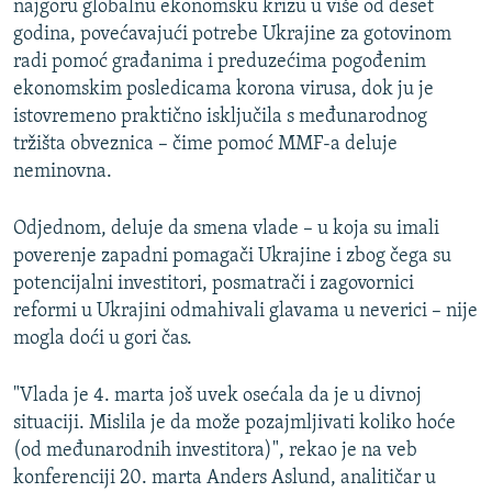
najgoru globalnu ekonomsku krizu u više od deset
godina, povećavajući potrebe Ukrajine za gotovinom
radi pomoć građanima i preduzećima pogođenim
ekonomskim posledicama korona virusa, dok ju je
istovremeno praktično isključila s međunarodnog
tržišta obveznica – čime pomoć MMF-a deluje
neminovna.
Odjednom, deluje da smena vlade – u koja su imali
poverenje zapadni pomagači Ukrajine i zbog čega su
potencijalni investitori, posmatrači i zagovornici
reformi u Ukrajini odmahivali glavama u neverici – nije
mogla doći u gori čas.
"Vlada je 4. marta još uvek osećala da je u divnoj
situaciji. Mislila je da može pozajmljivati koliko hoće
(od međunarodnih investitora)", rekao je na veb
konferenciji 20. marta Anders Aslund, analitičar u