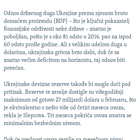
Odnos državnog duga Ukrajine prema njenom bruto
domaćem proizvodu (BDP) – što je ključni pokazatelj
finansijske održivosti neke države – znatno je
poboljšan, pošto je s oko 81 odsto u 2016. pao na ispod
60 odsto prošle godine. Ali s velikim udelom duga u
dolarima, ukrajinska grivna brzo slabi, dok će sa
znatno većim deficitom na horizontu, taj odnos biti
povećan.
Ukrajinske devizne rezerve takođe bi mogle doći pod
pritisak. Rezerve te zemlje dostigle su višegodišnji
maksimum od gotovo 27 milijardi dolara u februaru, što
je ekvivalentno s nešto više od četiri meseca uvoza,
rekla je Slepcova. Tri meseca pokrića uvoza smatra se
minimalnim bezbednim nivoom.
Dok će vrednost uvoza zemlje na mesečnom nivou