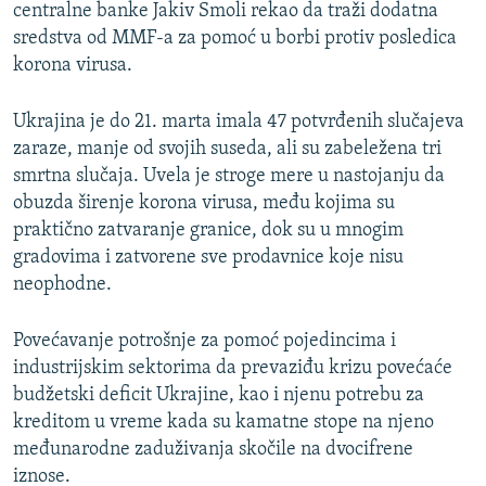
centralne banke Jakiv Smoli rekao da traži dodatna
sredstva od MMF-a za pomoć u borbi protiv posledica
korona virusa.
Ukrajina je do 21. marta imala 47 potvrđenih slučajeva
zaraze, manje od svojih suseda, ali su zabeležena tri
smrtna slučaja. Uvela je stroge mere u nastojanju da
obuzda širenje korona virusa, među kojima su
praktično zatvaranje granice, dok su u mnogim
gradovima i zatvorene sve prodavnice koje nisu
neophodne.
Povećavanje potrošnje za pomoć pojedincima i
industrijskim sektorima da prevaziđu krizu povećaće
budžetski deficit Ukrajine, kao i njenu potrebu za
kreditom u vreme kada su kamatne stope na njeno
međunarodne zaduživanja skočile na dvocifrene
iznose.