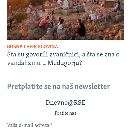
BOSNA I HERCEGOVINA
Šta su govorili zvaničnici, a šta se zna o
vandalizmu u Međugorju?
Pretplatite se na naš newsletter
Dnevno@RSE
Pratite nas
Vaša e-mail adresa
*