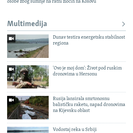
osobe zbog sumnje na ratni zločin na Kosovu
Multimedija
Dunav testira energetsku stabilnost
regiona
'Ovo je moj dom': Život pod ruskim
dronovima u Hersonu
Rusija lansirala smrtonosnu
balističku raketu, napad dronovima
na Kijevsku oblast
Vodostaj reka u Srbiji