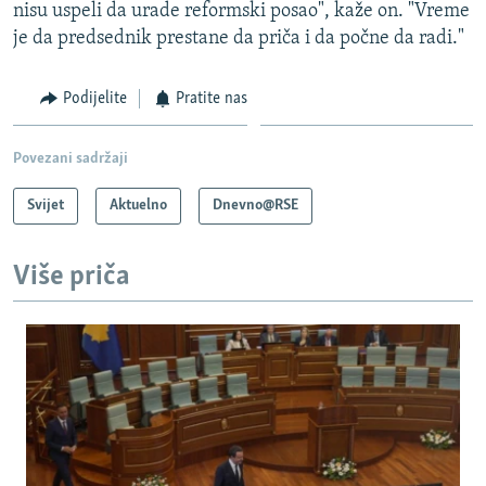
nisu uspeli da urade reformski posao", kaže on. "Vreme
je da predsednik prestane da priča i da počne da radi."
Podijelite
Pratite nas
Povezani sadržaji
Svijet
Aktuelno
Dnevno@RSE
Više priča