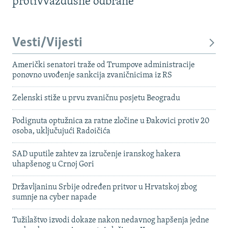
protivvazdušne odbrane
Vesti/Vijesti
Američki senatori traže od Trumpove administracije
ponovno uvođenje sankcija zvaničnicima iz RS
Zelenski stiže u prvu zvaničnu posjetu Beogradu
Podignuta optužnica za ratne zločine u Đakovici protiv 20
osoba, uključujući Radoičića
SAD uputile zahtev za izručenje iranskog hakera
uhapšenog u Crnoj Gori
Državljaninu Srbije određen pritvor u Hrvatskoj zbog
sumnje na cyber napade
Tužilaštvo izvodi dokaze nakon nedavnog hapšenja jedne