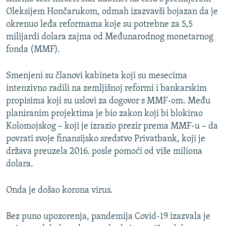
Oleksijem Hončarukom, odmah izazvavši bojazan da je
okrenuo leđa reformama koje su potrebne za 5,5
milijardi dolara zajma od Međunarodnog monetarnog
fonda (MMF).
Smenjeni su članovi kabineta koji su mesecima
intenzivno radili na zemljišnoj reformi i bankarskim
propisima koji su uslovi za dogovor s MMF-om. Među
planiranim projektima je bio zakon koji bi blokirao
Kolomojskog – koji je izrazio prezir prema MMF-u – da
povrati svoje finansijsko sredstvo Privatbank, koji je
država preuzela 2016. posle pomoći od više miliona
dolara.
Onda je došao korona virus.
Bez puno upozorenja, pandemija Covid-19 izazvala je