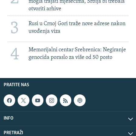
mogla trajati mjesecima, Srbija bi trebala
otvoriti arhive
3
Rusi u Crnoj Gori traže nove adrese nakon
uvođenja viza
4
Memorijalni centar Srebrenica: Negiranje
genocida poraslo za više od 50 posto
PRATITE NAS
INFO
PRETRAŽI