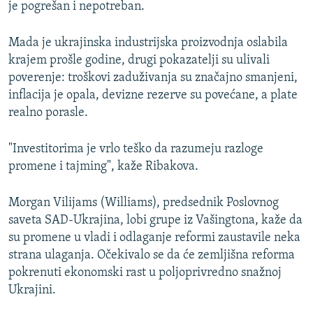
je pogrešan i nepotreban.
Mada je ukrajinska industrijska proizvodnja oslabila
krajem prošle godine, drugi pokazatelji su ulivali
poverenje: troškovi zaduživanja su značajno smanjeni,
inflacija je opala, devizne rezerve su povećane, a plate
realno porasle.
"Investitorima je vrlo teško da razumeju razloge
promene i tajming", kaže Ribakova.
Morgan Vilijams (Williams), predsednik Poslovnog
saveta SAD-Ukrajina, lobi grupe iz Vašingtona, kaže da
su promene u vladi i odlaganje reformi zaustavile neka
strana ulaganja. Očekivalo se da će zemljišna reforma
pokrenuti ekonomski rast u poljoprivredno snažnoj
Ukrajini.