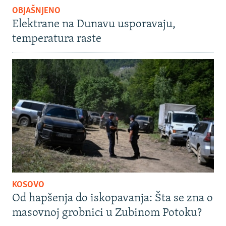
OBJAŠNJENO
Elektrane na Dunavu usporavaju,
temperatura raste
KOSOVO
Od hapšenja do iskopavanja: Šta se zna o
masovnoj grobnici u Zubinom Potoku?