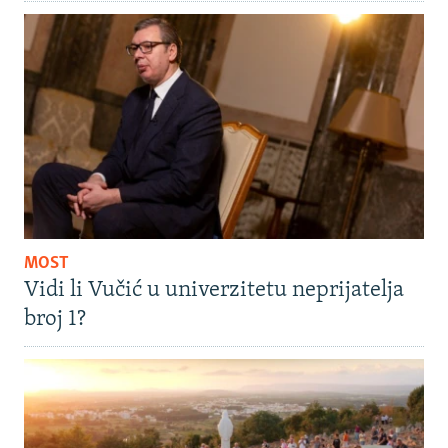
MOST
Vidi li Vučić u univerzitetu neprijatelja
broj 1?