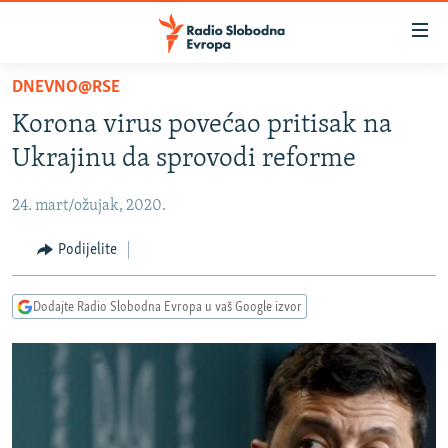
Dostupni
linkovi
Pređite
DNEVNO@RSE
na
VIJESTI
Korona virus povećao pritisak na
glavni
BOSNA I HERCEGOVINA
sadržaj
Ukrajinu da sprovodi reforme
SRBIJA
Pređite
na
24. mart/ožujak, 2020.
KOSOVO
glavnu
CRNA GORA
Podijelite
navigaciju
Pređite
VIZUELNO
na
Dodajte Radio Slobodna Evropa u vaš Google izvor
PODCASTI
VIDEO
pretragu
RAT U UKRAJINI
FOTOGALERIJE
KINA NA BALKANU
INFOGRAFIKE
RSE PRIČE IZ SVIJETA