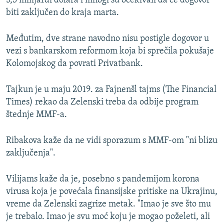
5,5 milijardi dolara i mnogi su očekivali da će dogovor
biti zaključen do kraja marta.
Međutim, dve strane navodno nisu postigle dogovor u
vezi s bankarskom reformom koja bi sprečila pokušaje
Kolomojskog da povrati Privatbank.
Tajkun je u maju 2019. za Fajnenšl tajms (The Financial
Times) rekao da Zelenski treba da odbije program
štednje MMF-a.
Ribakova kaže da ne vidi sporazum s MMF-om "ni blizu
zaključenja".
Vilijams kaže da je, posebno s pandemijom korona
virusa koja je povećala finansijske pritiske na Ukrajinu,
vreme da Zelenski zagrize metak. "Imao je sve što mu
je trebalo. Imao je svu moć koju je mogao poželeti, ali