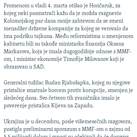
Promenom u vladi 4. marta otišao je Hončaruk, za
kojeg neki posmatrači kažu da je možda razgnevio
Kolomojskog par dana ranije zahtevom da se smeni
menadžer državne kompanije za kojeg se verovalo da
ima podršku tajkuna. Među reformistima u smenjenom
kabinetu bili su takođe ministarka finansija Oksana
Markarova, koja je imala dugogodišnje odnose s MMF-
om, i ministar ekonomije Timofije Milovanov koji je
obrazovan u SAD.
Generalni tužilac Ruslan Rjabošapka, kojeg su njegove
pristalice smatrale borcem protiv korupcije, smenjen je
sledećeg dana. Svo četvoro tih zvaničnika imalo je
poverenje pristalica Kijeva na Zapadu.
Ukrajina je u decembru, posle višemesečnih razgovora,
postigla preliminarni sporazum s MMF-om o zajmu od