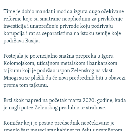
Time je dobio mandat i moć da izgura dugo očekivane
reforme koje su smatrane neophodnim za privlačenje
investicija i unapređenje privrede koju podrivaju
korupcija i rat sa separatistima na istoku zemlje koje
podržava Rusija.
Postojala je potencijalno snažna prepreka u Igoru
Kolomojskom, uticajnom metalskom i bankarskom
tajkunu koji je podržao uspon Zelenskog na vlast.
Mnogi su se plašili da će novi predsednik biti u obavezi
prema tom tajkunu.
Brzi skok napred na početak marta 2020. godine, kada
je nagli potez Zelenskog produbio te strahove.
Komičar koji je postao predsednik neočekivano je
smenio šest meseci star kabinet na čelu s premijerom