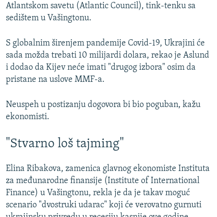
Atlantskom savetu (Atlantic Council), tink-tenku sa
sedištem u Vašingtonu.
S globalnim širenjem pandemije Covid-19, Ukrajini će
sada možda trebati 10 milijardi dolara, rekao je Aslund
i dodao da Kijev neće imati "drugog izbora" osim da
pristane na uslove MMF-a.
Neuspeh u postizanju dogovora bi bio poguban, kažu
ekonomisti.
"Stvarno loš tajming"
Elina Ribakova, zamenica glavnog ekonomiste Instituta
za međunarodne finansije (Institute of International
Finance) u Vašingtonu, rekla je da je takav moguć
scenario "dvostruki udarac" koji će verovatno gurnuti