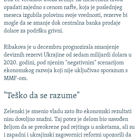
opadati zajedno s cenom nafte, koja je poslednjeg
meseca izgubila polovinu svoje vrednosti, rezerve bi
mogle da se smanje dok centralna banka prodaje
dolare za podršku grivni.
Ribakova je u decembru prognozirala smanjenje
deviznih rezervi Ukrajine od sedam milijardi dolara u
2020. godini, pod njenim "negativnim" scenarijom
ekonomskog razvoja koji nije uključivao sporazum s
MMF-om.
"Teško da se razume"
Zelenski je smenio vladu zato što ekonomski rezultati
nisu dovoljno snažni. Taj potez je delom bio navođen
željom da se preokrene pad rejtinga u anketama, ali su
i zapadni i ukrajinski zagovornici reformi upozorili da