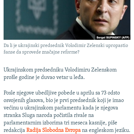
ISPRIČAJ MI
DNEVNO@RSE
SPECIJALI RSE
VIŠE OD NASLOVA
PRATITE NAS
Da li je ukrajinski predsednik Volodimir Zelenski upropastio
GENOCID U SREBRENICI
šanse da sprovede značajne reforme?
POPLAVE I KLIZIŠTA U BIH 2024.
Ukrajinskom predsedniku Volodimiru Zelenskom
TV LIBERTY
Sve RFE/RL stranice
prošle godine je duvao vetar u leđa.
POST SCRIPTUM
MOJA EVROPA
Posle njegove ubedljive pobede u aprilu sa 73 odsto
osvojenih glasova, bio je prvi predsednik koji je imao
TRI DECENIJE OD RATA U BIH
većinu u ukrajinskom parlamentu kada je njegova
SVE KARTE DEJTONA
stranka Sluga naroda počistila rivale na
parlamentarnim izborima tri meseca kasnije, piše
NASTANAK I RASPAD JUGOSLAVIJE
redakcija
Radija Slobodna Evropa
na engleskom jeziku.