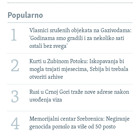
Popularno
1
Vlasnici srušenih objekata na Gazivodama:
'Godinama smo gradili i za nekoliko sati
ostali bez svega'
2
Kurti u Zubinom Potoku: Iskopavanja bi
mogla trajati mjesecima, Srbija bi trebala
otvoriti arhive
3
Rusi u Crnoj Gori traže nove adrese nakon
uvođenja viza
4
Memorijalni centar Srebrenica: Negiranje
genocida poraslo za više od 50 posto