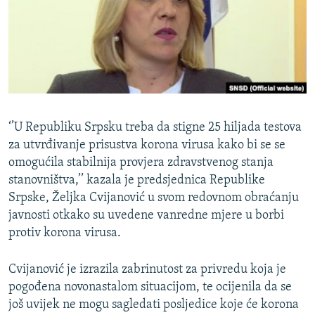
ISPRIČAJ MI
DNEVNO@RSE
SPECIJALI RSE
VIŠE OD NASLOVA
PRATITE NAS
GENOCID U SREBRENICI
‘’U Republiku Srpsku treba da stigne 25 hiljada testova
POPLAVE I KLIZIŠTA U BIH 2024.
za utvrđivanje prisustva korona virusa kako bi se se
omogućila stabilnija provjera zdravstvenog stanja
TV LIBERTY
Sve RFE/RL stranice
stanovništva,’’ kazala je predsjednica Republike
POST SCRIPTUM
Srpske, Željka Cvijanović u svom redovnom obraćanju
javnosti otkako su uvedene vanredne mjere u borbi
MOJA EVROPA
protiv korona virusa.
TRI DECENIJE OD RATA U BIH
SVE KARTE DEJTONA
Cvijanović je izrazila zabrinutost za privredu koja je
pogođena novonastalom situacijom, te ocijenila da se
NASTANAK I RASPAD JUGOSLAVIJE
još uvijek ne mogu sagledati posljedice koje će korona