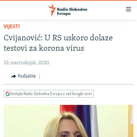
Dostupni
linkovi
Pređite
VIJESTI
na
VIJESTI
Cvijanović: U RS uskoro dolaze
glavni
BOSNA I HERCEGOVINA
sadržaj
testovi za korona virus
SRBIJA
Pređite
na
23. mart/ožujak, 2020.
KOSOVO
glavnu
CRNA GORA
Podijelite
navigaciju
Pređite
VIZUELNO
na
Dodajte Radio Slobodna Evropa u vaš Google izvor
PODCASTI
VIDEO
pretragu
RAT U UKRAJINI
FOTOGALERIJE
KINA NA BALKANU
INFOGRAFIKE
RSE PRIČE IZ SVIJETA