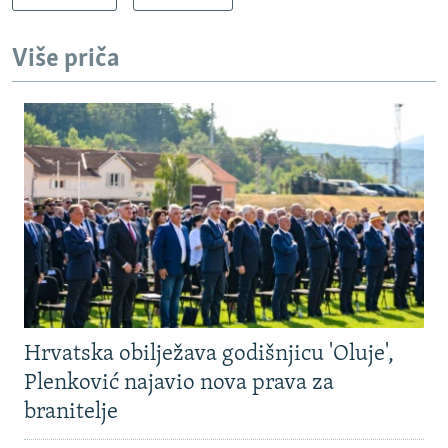
Više priča
Hrvatska obilježava godišnjicu 'Oluje',
Plenković najavio nova prava za
branitelje