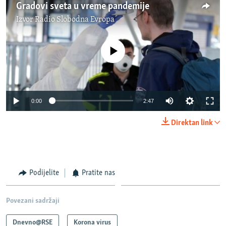
Gradovi sveta u vreme pandemije
Izvor
Radio Slobodna Evropa
No media source currently available
Auto
0:00
2:47
270p
Direktan link
360p
Auto
270p
360p
404p
404p
1080p
Podijelite
Pratite nas
1080p
Povezani sadržaji
Dnevno@RSE
Korona virus