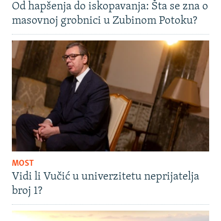
Od hapšenja do iskopavanja: Šta se zna o
masovnoj grobnici u Zubinom Potoku?
MOST
Vidi li Vučić u univerzitetu neprijatelja
broj 1?