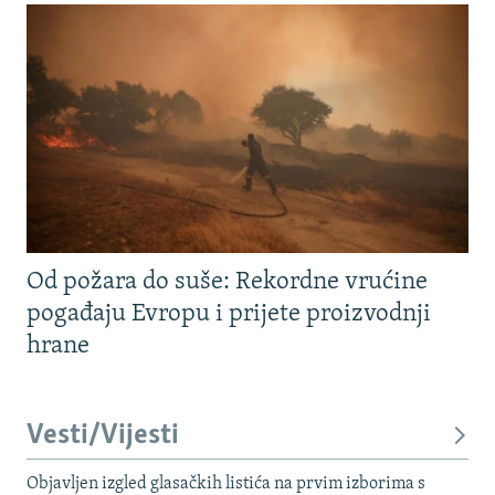
Od požara do suše: Rekordne vrućine
pogađaju Evropu i prijete proizvodnji
hrane
Vesti/Vijesti
Objavljen izgled glasačkih listića na prvim izborima s