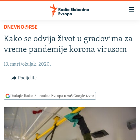
Dostupni
linkovi
Pređite
DNEVNO@RSE
na
VIJESTI
Kako se odvija život u gradovima za
glavni
BOSNA I HERCEGOVINA
sadržaj
vreme pandemije korona virusom
SRBIJA
Pređite
na
13. mart/ožujak, 2020.
KOSOVO
glavnu
CRNA GORA
Podijelite
navigaciju
Pređite
VIZUELNO
na
Dodajte Radio Slobodna Evropa u vaš Google izvor
PODCASTI
VIDEO
pretragu
RAT U UKRAJINI
FOTOGALERIJE
KINA NA BALKANU
INFOGRAFIKE
RSE PRIČE IZ SVIJETA