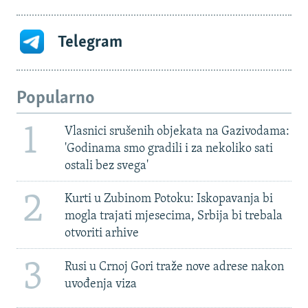
Telegram
Popularno
1
Vlasnici srušenih objekata na Gazivodama:
'Godinama smo gradili i za nekoliko sati
ostali bez svega'
2
Kurti u Zubinom Potoku: Iskopavanja bi
mogla trajati mjesecima, Srbija bi trebala
otvoriti arhive
3
Rusi u Crnoj Gori traže nove adrese nakon
uvođenja viza