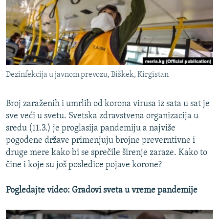
ISPRIČAJ MI
DNEVNO@RSE
SPECIJALI RSE
VIŠE OD NASLOVA
PRATITE NAS
Dezinfekcija u javnom prevozu, Biškek, Kirgistan
GENOCID U SREBRENICI
POPLAVE I KLIZIŠTA U BIH 2024.
Broj zaraženih i umrlih od korona virusa iz sata u sat je
TV LIBERTY
sve veći u svetu. Svetska zdravstvena organizacija u
Sve RFE/RL stranice
sredu (11.3.) je proglasija pandemiju a najviše
POST SCRIPTUM
pogođene države primenjuju brojne preverntivne i
MOJA EVROPA
druge mere kako bi se sprečile širenje zaraze. Kako to
čine i koje su još posledice pojave korone?
TRI DECENIJE OD RATA U BIH
SVE KARTE DEJTONA
Pogledajte video: Gradovi sveta u vreme pandemije
NASTANAK I RASPAD JUGOSLAVIJE