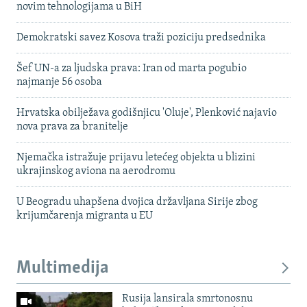
novim tehnologijama u BiH
Demokratski savez Kosova traži poziciju predsednika
Šef UN-a za ljudska prava: Iran od marta pogubio
najmanje 56 osoba
Hrvatska obilježava godišnjicu 'Oluje', Plenković najavio
nova prava za branitelje
Njemačka istražuje prijavu letećeg objekta u blizini
ukrajinskog aviona na aerodromu
U Beogradu uhapšena dvojica državljana Sirije zbog
krijumčarenja migranta u EU
Multimedija
Rusija lansirala smrtonosnu