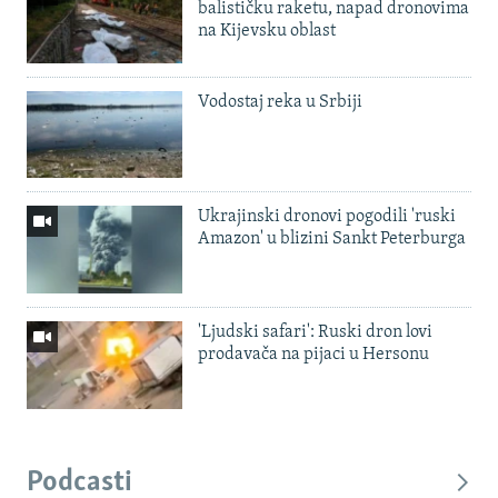
balističku raketu, napad dronovima
na Kijevsku oblast
Vodostaj reka u Srbiji
Ukrajinski dronovi pogodili 'ruski
Amazon' u blizini Sankt Peterburga
'Ljudski safari': Ruski dron lovi
prodavača na pijaci u Hersonu
Podcasti