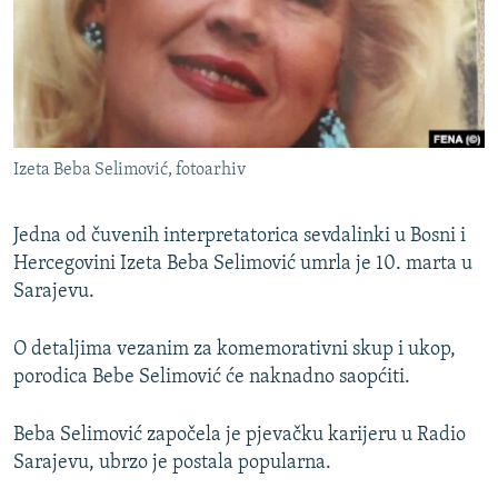
ISPRIČAJ MI
DNEVNO@RSE
SPECIJALI RSE
VIŠE OD NASLOVA
PRATITE NAS
Izeta Beba Selimović, fotoarhiv
GENOCID U SREBRENICI
POPLAVE I KLIZIŠTA U BIH 2024.
Jedna od čuvenih interpretatorica sevdalinki u Bosni i
TV LIBERTY
Hercegovini Izeta Beba Selimović umrla je 10. marta u
Sve RFE/RL stranice
Sarajevu.
POST SCRIPTUM
MOJA EVROPA
O detaljima vezanim za komemorativni skup i ukop,
porodica Bebe Selimović će naknadno saopćiti.
TRI DECENIJE OD RATA U BIH
SVE KARTE DEJTONA
Beba Selimović započela je pjevačku karijeru u Radio
NASTANAK I RASPAD JUGOSLAVIJE
Sarajevu, ubrzo je postala popularna.