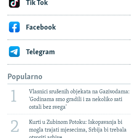
Tik Tok
Facebook
Telegram
Popularno
1
Vlasnici srušenih objekata na Gazivodama:
'Godinama smo gradili i za nekoliko sati
ostali bez svega'
2
Kurti u Zubinom Potoku: Iskopavanja bi
mogla trajati mjesecima, Srbija bi trebala
otvoriti arhive