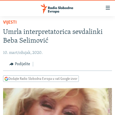
Dostupni
linkovi
Pređite
VIJESTI
na
VIJESTI
Umrla interpretatorica sevdalinki
glavni
BOSNA I HERCEGOVINA
sadržaj
Beba Selimović
SRBIJA
Pređite
na
10. mart/ožujak, 2020.
KOSOVO
glavnu
CRNA GORA
Podijelite
navigaciju
Pređite
VIZUELNO
na
Dodajte Radio Slobodna Evropa u vaš Google izvor
PODCASTI
VIDEO
pretragu
RAT U UKRAJINI
FOTOGALERIJE
KINA NA BALKANU
INFOGRAFIKE
RSE PRIČE IZ SVIJETA