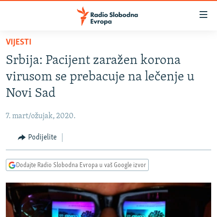
Dostupni
linkovi
Pređite
VIJESTI
na
VIJESTI
Srbija: Pacijent zaražen korona
glavni
BOSNA I HERCEGOVINA
sadržaj
virusom se prebacuje na lečenje u
SRBIJA
Pređite
Novi Sad
na
KOSOVO
glavnu
7. mart/ožujak, 2020.
CRNA GORA
navigaciju
Pređite
Podijelite
VIZUELNO
na
PODCASTI
VIDEO
pretragu
Dodajte Radio Slobodna Evropa u vaš Google izvor
RAT U UKRAJINI
FOTOGALERIJE
KINA NA BALKANU
INFOGRAFIKE
RSE PRIČE IZ SVIJETA