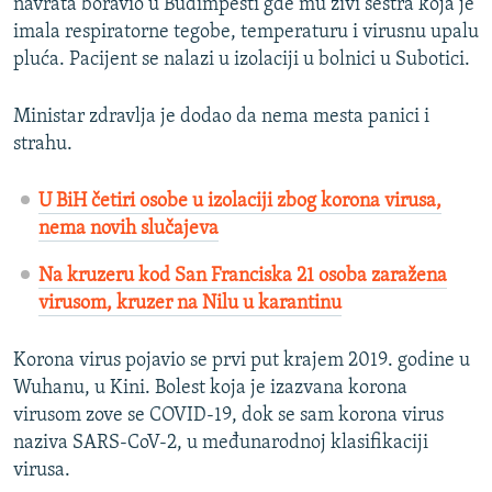
navrata boravio u Budimpešti gde mu živi sestra koja je
imala respiratorne tegobe, temperaturu i virusnu upalu
pluća. Pacijent se nalazi u izolaciji u bolnici u Subotici.
Ministar zdravlja je dodao da nema mesta panici i
strahu.
U BiH četiri osobe u izolaciji zbog korona virusa,
nema novih slučajeva
Na kruzeru kod San Franciska 21 osoba zaražena
virusom, kruzer na Nilu u karantinu
Korona virus pojavio se prvi put krajem 2019. godine u
Wuhanu, u Kini. Bolest koja je izazvana korona
virusom zove se COVID-19, dok se sam korona virus
naziva SARS-CoV-2, u međunarodnoj klasifikaciji
virusa.