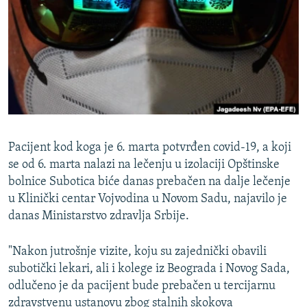
ISPRIČAJ MI
DNEVNO@RSE
SPECIJALI RSE
VIŠE OD NASLOVA
PRATITE NAS
GENOCID U SREBRENICI
POPLAVE I KLIZIŠTA U BIH 2024.
Pacijent kod koga je 6. marta potvrđen covid-19, a koji
TV LIBERTY
Sve RFE/RL stranice
se od 6. marta nalazi na lečenju u izolaciji Opštinske
bolnice Subotica biće danas prebačen na dalje lečenje
POST SCRIPTUM
u Klinički centar Vojvodina u Novom Sadu, najavilo je
MOJA EVROPA
danas Ministarstvo zdravlja Srbije.
TRI DECENIJE OD RATA U BIH
"Nakon jutrošnje vizite, koju su zajednički obavili
SVE KARTE DEJTONA
subotički lekari, ali i kolege iz Beograda i Novog Sada,
NASTANAK I RASPAD JUGOSLAVIJE
odlučeno je da pacijent bude prebačen u tercijarnu
zdravstvenu ustanovu zbog stalnih skokova