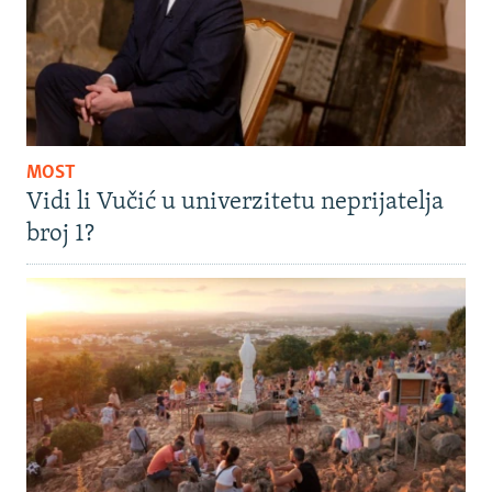
MOST
Vidi li Vučić u univerzitetu neprijatelja
broj 1?