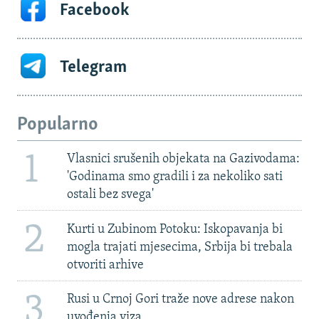
Facebook
Telegram
Popularno
1
Vlasnici srušenih objekata na Gazivodama:
'Godinama smo gradili i za nekoliko sati
ostali bez svega'
2
Kurti u Zubinom Potoku: Iskopavanja bi
mogla trajati mjesecima, Srbija bi trebala
otvoriti arhive
3
Rusi u Crnoj Gori traže nove adrese nakon
uvođenja viza