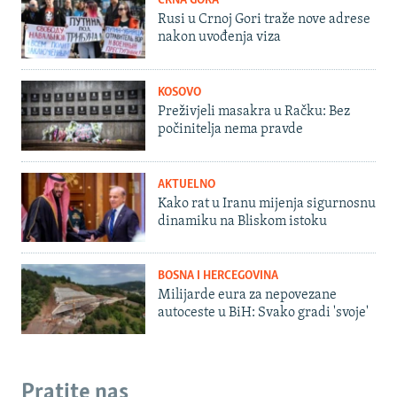
CRNA GORA
Rusi u Crnoj Gori traže nove adrese
nakon uvođenja viza
KOSOVO
Preživjeli masakra u Račku: Bez
počinitelja nema pravde
AKTUELNO
Kako rat u Iranu mijenja sigurnosnu
dinamiku na Bliskom istoku
BOSNA I HERCEGOVINA
Milijarde eura za nepovezane
autoceste u BiH: Svako gradi 'svoje'
Pratite nas