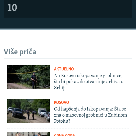
10
Više priča
AKTUELNO
Na Kosovu iskopavanje grobnice,
šta bi pokazalo otvaranje arhiva u
Srbiji
KOSOVO
Od hapšenja do iskopavanja: Šta se
zna o masovnoj grobnici u Zubinom
Potoku?