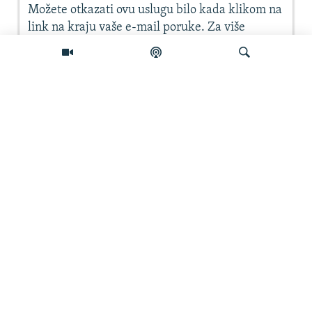
Pretraživač
PRATITE NAS
INFO
PRETRAŽI
Sva prava zadržana. Radio Free Europe / Radio Liberty © 2026
RFE/RL, Inc.