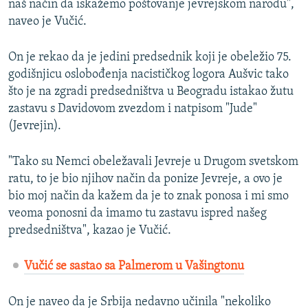
naš način da iskažemo poštovanje jevrejskom narodu",
naveo je Vučić.
On je rekao da je jedini predsednik koji je obeležio 75.
godišnjicu oslobođenja nacističkog logora Aušvic tako
što je na zgradi predsedništva u Beogradu istakao žutu
zastavu s Davidovom zvezdom i natpisom "Jude"
(Jevrejin).
"Tako su Nemci obeležavali Jevreje u Drugom svetskom
ratu, to je bio njihov način da ponize Jevreje, a ovo je
bio moj način da kažem da je to znak ponosa i mi smo
veoma ponosni da imamo tu zastavu ispred našeg
predsedništva", kazao je Vučić.
Vučić se sastao sa Palmerom u Vašingtonu
On je naveo da je Srbija nedavno učinila "nekoliko