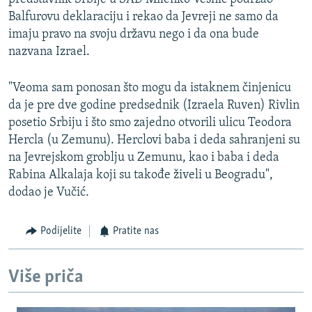
Balfurovu deklaraciju i rekao da Jevreji ne samo da
imaju pravo na svoju državu nego i da ona bude
nazvana Izrael.
"Veoma sam ponosan što mogu da istaknem činjenicu
da je pre dve godine predsednik (Izraela Ruven) Rivlin
posetio Srbiju i što smo zajedno otvorili ulicu Teodora
Hercla (u Zemunu). Herclovi baba i deda sahranjeni su
na Jevrejskom groblju u Zemunu, kao i baba i deda
Rabina Alkalaja koji su takođe živeli u Beogradu",
dodao je Vučić.
Podijelite
Pratite nas
Više priča