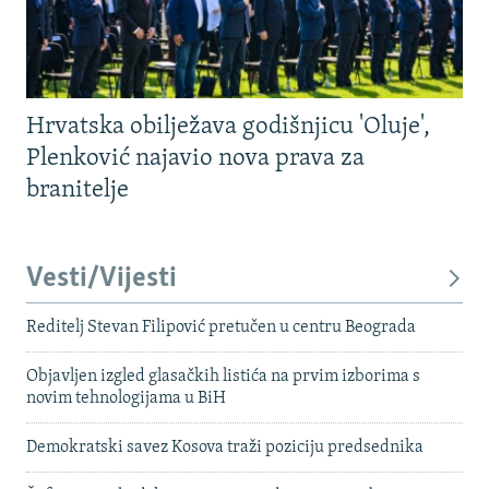
Hrvatska obilježava godišnjicu 'Oluje',
Plenković najavio nova prava za
branitelje
Vesti/Vijesti
Reditelj Stevan Filipović pretučen u centru Beograda
Objavljen izgled glasačkih listića na prvim izborima s
novim tehnologijama u BiH
Demokratski savez Kosova traži poziciju predsednika