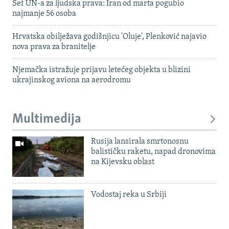
Šef UN-a za ljudska prava: Iran od marta pogubio
najmanje 56 osoba
Hrvatska obilježava godišnjicu 'Oluje', Plenković najavio
nova prava za branitelje
Njemačka istražuje prijavu letećeg objekta u blizini
ukrajinskog aviona na aerodromu
Multimedija
Rusija lansirala smrtonosnu
balističku raketu, napad dronovima
na Kijevsku oblast
Vodostaj reka u Srbiji