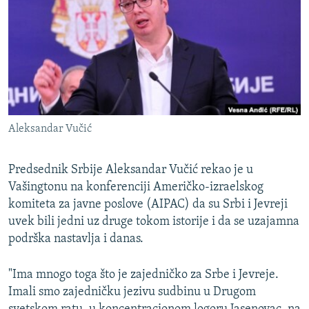
ISPRIČAJ MI
DNEVNO@RSE
SPECIJALI RSE
VIŠE OD NASLOVA
PRATITE NAS
GENOCID U SREBRENICI
Aleksandar Vučić
POPLAVE I KLIZIŠTA U BIH 2024.
TV LIBERTY
Sve RFE/RL stranice
Predsednik Srbije Aleksandar Vučić rekao je u
Vašingtonu na konferenciji Američko-izraelskog
POST SCRIPTUM
komiteta za javne poslove (AIPAC) da su Srbi i Jevreji
MOJA EVROPA
uvek bili jedni uz druge tokom istorije i da se uzajamna
TRI DECENIJE OD RATA U BIH
podrška nastavlja i danas.
SVE KARTE DEJTONA
"Ima mnogo toga što je zajedničko za Srbe i Jevreje.
NASTANAK I RASPAD JUGOSLAVIJE
Imali smo zajedničku jezivu sudbinu u Drugom