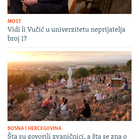
MOST
Vidi li Vučić u univerzitetu neprijatelja
broj 1?
BOSNA I HERCEGOVINA
Šta su govorili zvaničnici, a šta se zna o