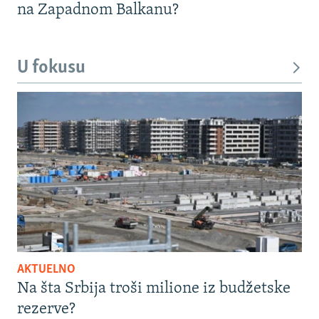
na Zapadnom Balkanu?
U fokusu
AKTUELNO
Na šta Srbija troši milione iz budžetske
rezerve?