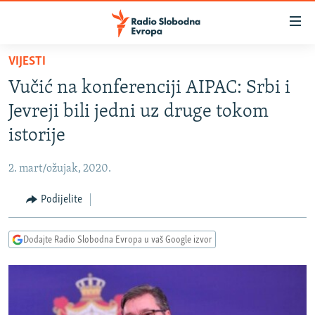
Dostupni
linkovi
Pređite
VIJESTI
na
VIJESTI
Vučić na konferenciji AIPAC: Srbi i
glavni
BOSNA I HERCEGOVINA
sadržaj
Jevreji bili jedni uz druge tokom
SRBIJA
Pređite
istorije
na
KOSOVO
glavnu
2. mart/ožujak, 2020.
CRNA GORA
navigaciju
Pređite
Podijelite
VIZUELNO
na
PODCASTI
VIDEO
pretragu
Dodajte Radio Slobodna Evropa u vaš Google izvor
RAT U UKRAJINI
FOTOGALERIJE
KINA NA BALKANU
INFOGRAFIKE
RSE PRIČE IZ SVIJETA