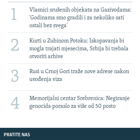
1
Vlasnici srušenih objekata na Gazivodama:
'Godinama smo gradili i za nekoliko sati
ostali bez svega'
2
Kurti u Zubinom Potoku: Iskopavanja bi
mogla trajati mjesecima, Srbija bi trebala
otvoriti arhive
3
Rusi u Crnoj Gori traže nove adrese nakon
uvođenja viza
4
Memorijalni centar Srebrenica: Negiranje
genocida poraslo za više od 50 posto
PRATITE NAS