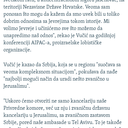
svetskom ratu, u koncentracionom logoru Jasenovac, na
teritoriji Nezavisne Države Hrvatske. Veoma sam
ponosan što mogu da kažem da smo uvek bili u toliko
dobrim odnosima sa Jevrejima tokom istorije. Mi
volimo Jevreje i učinićemo sve što možemo da
unapredimo naš odnos", rekao je Vučić na godišnjoj
konferenciji AIPAC-a, proizraelske lobističke
organizacije.
Vučić je kazao da Srbija, koja se u regionu "suočava sa
veoma kompleksnom situacijom", pokušava da nađe
"najbolji mogući način da uradi nešto zvanično u
Jerusalimu".
"Uskoro ćemo otvoriti ne samo kancelariju naše
Privredne komore, već uz nju i zvaničnu državnu
kancelariju u Jerusalimu, sa zvaničnom zastavom
Srbije, pored naše ambasade u Tel Avivu. To je takođe