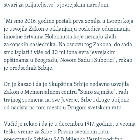
stvari za prijateljstvo" s jevrejskim narodom.
"Mi smo 2016. godine postali prva zemlja u Evropi koja
je usvojila Zakon o otklanjanju posledica oduzimanja
imovine žrtvama Holokausta koje nemaju živih
zakonskih naslednika. Na osnovu tog Zakona, do sada
smo isplatili više od 30 miliona evra jevrejskim
opštinama u Beogradu, Novom Sadu i Subotici", rekao
je predsednik Srbije.
On je kazao i da je Skupština Srbije nedavno usvojila
Zakon o Memorijalnom centru "Staro sajmište", radi
trajnog spomena na sve Jevreje, Srbe i druge ubijene
od nacista na tom mestu u Drugom svetskom ratu.
Vučić je rekao i da je u decembru 1917. godine, u veoma
teško vreme za Srbe u Prvom svetskom ratu,
predstavnik Srbije u SAD Milenko Vesnić podržao