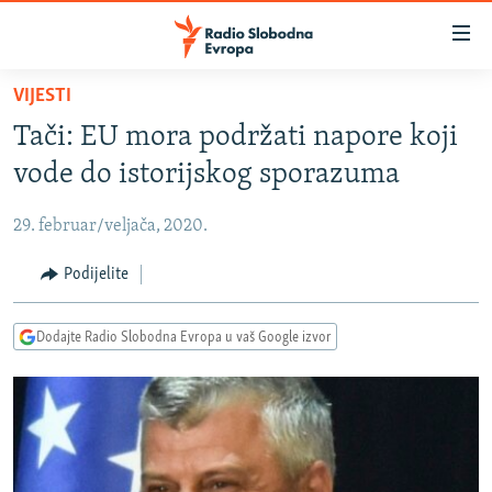
Dostupni
linkovi
Pređite
VIJESTI
na
VIJESTI
Tači: EU mora podržati napore koji
glavni
BOSNA I HERCEGOVINA
sadržaj
vode do istorijskog sporazuma
SRBIJA
Pređite
na
29. februar/veljača, 2020.
KOSOVO
glavnu
CRNA GORA
Podijelite
navigaciju
Pređite
VIZUELNO
na
Dodajte Radio Slobodna Evropa u vaš Google izvor
PODCASTI
VIDEO
pretragu
RAT U UKRAJINI
FOTOGALERIJE
KINA NA BALKANU
INFOGRAFIKE
RSE PRIČE IZ SVIJETA