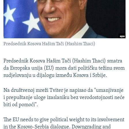
ISPRIČAJ MI
DNEVNO@RSE
SPECIJALI RSE
VIŠE OD NASLOVA
PRATITE NAS
Predsednik Kosova Hašim Tači (Hashim Thaci)
GENOCID U SREBRENICI
POPLAVE I KLIZIŠTA U BIH 2024.
Predsednik Kosova Hašim Tači (Hashim Thaci) smatra
TV LIBERTY
da Evropska unija (EU) mora dati političku težinu svom
Sve RFE/RL stranice
sudjelovanju u dijalogu između Kosova i Srbije.
POST SCRIPTUM
MOJA EVROPA
Na društvenoj mreži Tviter je napisao da "umanjivanje
i prepuštanje uloge izaslaniku bez verodostojnosti neće
TRI DECENIJE OD RATA U BIH
biti od pomoći".
SVE KARTE DEJTONA
NASTANAK I RASPAD JUGOSLAVIJE
The EU needs to give political weight to its involvement
in the Kosovo-Serbia dialogue. Downgrading and