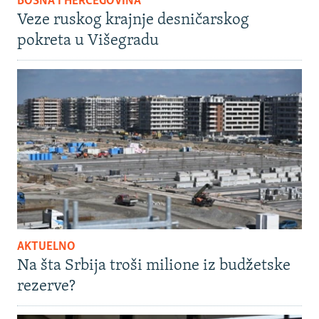
BOSNA I HERCEGOVINA
Veze ruskog krajnje desničarskog
pokreta u Višegradu
AKTUELNO
Na šta Srbija troši milione iz budžetske
rezerve?