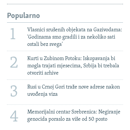
Popularno
1
Vlasnici srušenih objekata na Gazivodama:
'Godinama smo gradili i za nekoliko sati
ostali bez svega'
2
Kurti u Zubinom Potoku: Iskopavanja bi
mogla trajati mjesecima, Srbija bi trebala
otvoriti arhive
3
Rusi u Crnoj Gori traže nove adrese nakon
uvođenja viza
4
Memorijalni centar Srebrenica: Negiranje
genocida poraslo za više od 50 posto