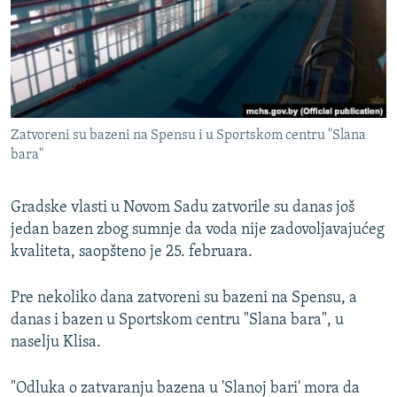
ISPRIČAJ MI
DNEVNO@RSE
SPECIJALI RSE
VIŠE OD NASLOVA
PRATITE NAS
Zatvoreni su bazeni na Spensu i u Sportskom centru "Slana
GENOCID U SREBRENICI
bara"
POPLAVE I KLIZIŠTA U BIH 2024.
Gradske vlasti u Novom Sadu zatvorile su danas još
TV LIBERTY
Sve RFE/RL stranice
jedan bazen zbog sumnje da voda nije zadovoljavajućeg
POST SCRIPTUM
kvaliteta, saopšteno je 25. februara.
MOJA EVROPA
Pre nekoliko dana zatvoreni su bazeni na Spensu, a
TRI DECENIJE OD RATA U BIH
danas i bazen u Sportskom centru "Slana bara", u
SVE KARTE DEJTONA
naselju Klisa.
NASTANAK I RASPAD JUGOSLAVIJE
"Odluka o zatvaranju bazena u 'Slanoj bari' mora da