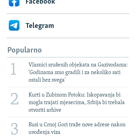
Facebook
Telegram
Popularno
1
Vlasnici srušenih objekata na Gazivodama:
'Godinama smo gradili i za nekoliko sati
ostali bez svega'
2
Kurti u Zubinom Potoku: Iskopavanja bi
mogla trajati mjesecima, Srbija bi trebala
otvoriti arhive
3
Rusi u Crnoj Gori traže nove adrese nakon
uvođenja viza