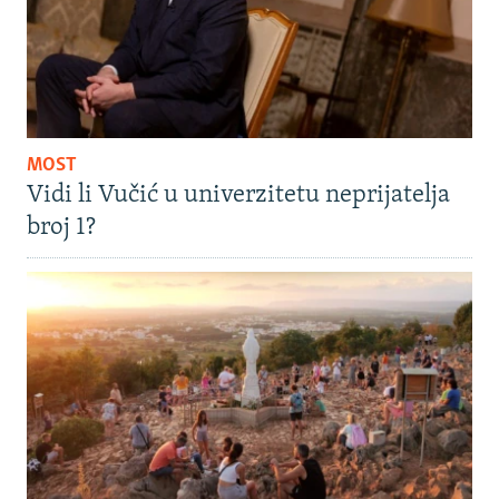
MOST
Vidi li Vučić u univerzitetu neprijatelja
broj 1?