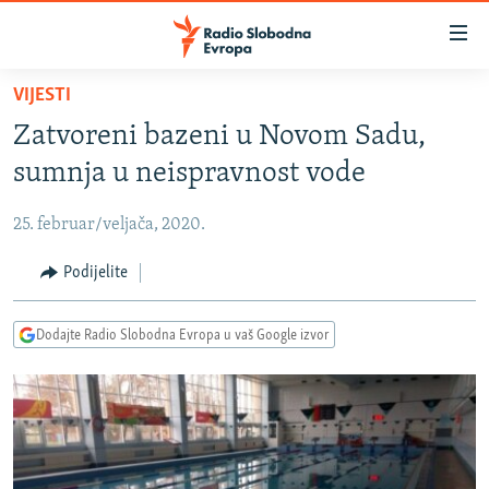
Dostupni
linkovi
Pređite
VIJESTI
na
VIJESTI
Zatvoreni bazeni u Novom Sadu,
glavni
BOSNA I HERCEGOVINA
sadržaj
sumnja u neispravnost vode
SRBIJA
Pređite
na
25. februar/veljača, 2020.
KOSOVO
glavnu
CRNA GORA
Podijelite
navigaciju
Pređite
VIZUELNO
na
Dodajte Radio Slobodna Evropa u vaš Google izvor
PODCASTI
VIDEO
pretragu
RAT U UKRAJINI
FOTOGALERIJE
KINA NA BALKANU
INFOGRAFIKE
RSE PRIČE IZ SVIJETA