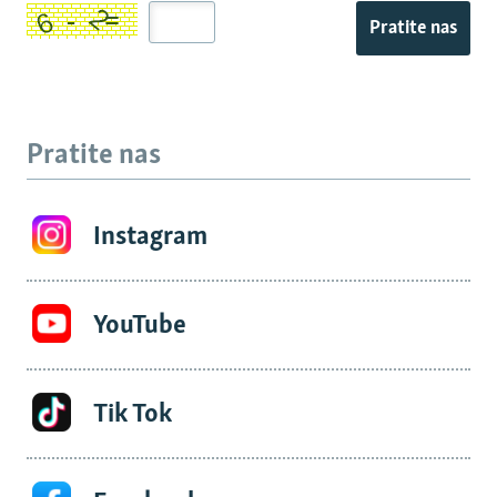
Pratite nas
Pratite nas
Instagram
YouTube
Tik Tok