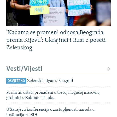
'Nadamo se promeni odnosa Beograda
prema Kijevu': Ukrajinci i Rusi o poseti
Zelenskog
Vesti/Vijesti
Zelenski stigao u Beograd
OSVJEŽENO
Posmrtni ostaci pronađeni u trećoj mogućoj masovnoj
grobnici u Zubinom Potoku
U Sarajevu konferencija o zastupljenosti naroda u
institucijama BiH