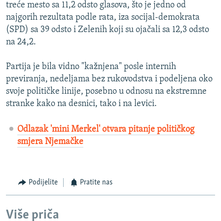
treće mesto sa 11,2 odsto glasova, što je jedno od
najgorih rezultata podle rata, iza socijal-demokrata
(SPD) sa 39 odsto i Zelenih koji su ojačali sa 12,3 odsto
na 24,2.
Partija je bila vidno "kažnjena" posle internih
previranja, nedeljama bez rukovodstva i podeljena oko
svoje političke linije, posebno u odnosu na ekstremne
stranke kako na desnici, tako i na levici.
Odlazak 'mini Merkel' otvara pitanje političkog
smjera Njemačke
Podijelite
Pratite nas
Više priča