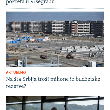
pokreta u Višegradu
AKTUELNO
Na šta Srbija troši milione iz budžetske
rezerve?