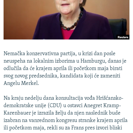
ISPRIČAJ MI
DNEVNO@RSE
SPECIJALI RSE
VIŠE OD NASLOVA
PRATITE NAS
GENOCID U SREBRENICI
Nemačka konzervativna partija, u krizi dan posle
POPLAVE I KLIZIŠTA U BIH 2024.
neuspeha na lokalnim izborima u Hamburgu, danas je
odlučila da će krajem aprila ili početkom maja birati
TV LIBERTY
Sve RFE/RL stranice
svog novog predsednika, kandidata koji će zameniti
POST SCRIPTUM
Angelu Merkel.
MOJA EVROPA
Na kraju nedelju dana konsultacija vođa Hrišćansko-
TRI DECENIJE OD RATA U BIH
demokratske unije (CDU) u ostavci Anegret Kramp-
SVE KARTE DEJTONA
Karenbauer je izrazila želju da njen naslednik bude
izabran na vanrednom kongresu stranke krajem aprila
NASTANAK I RASPAD JUGOSLAVIJE
ili početkom maja, rekli su za Frans pres izvori bliski