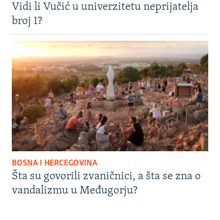
Vidi li Vučić u univerzitetu neprijatelja
broj 1?
BOSNA I HERCEGOVINA
Šta su govorili zvaničnici, a šta se zna o
vandalizmu u Međugorju?