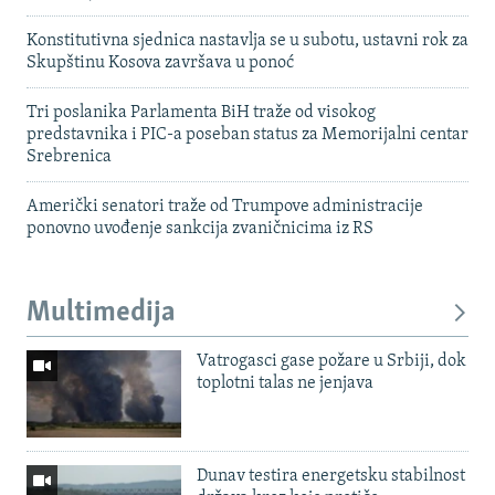
Konstitutivna sjednica nastavlja se u subotu, ustavni rok za
Skupštinu Kosova završava u ponoć
Tri poslanika Parlamenta BiH traže od visokog
predstavnika i PIC-a poseban status za Memorijalni centar
Srebrenica
Američki senatori traže od Trumpove administracije
ponovno uvođenje sankcija zvaničnicima iz RS
Multimedija
Vatrogasci gase požare u Srbiji, dok
toplotni talas ne jenjava
Dunav testira energetsku stabilnost