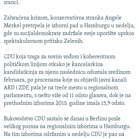
sranci.
Zahvaćena krizom, konzervativna stranka Angele
Merkel pretrpela je izborni pad u Hamburgu u nedelju,
gde su socijaldemokrate zadržale svoje uporište uprkos
spektakularnom pritisku Zelenih.
CDU koja traga za novim vođom i koherentnom
političkom linijom otkako je kancelarkina
kandidatkinja za njenu naslednicu odustala sredinom
februara, po procenama koje su objavili javni kanali
ARD i ZDF, pala je na treće mesto u regionalnom
parlamentu, s nešto više od 11 odsto glasova, dok je na
prethodnim izborima 2015. godine imala 15,9 odsto.
Rukovodstvo CDU sastalo se danas u Berlinu posle
velikog poraza na regionalnim izborima u Hamburgu.
Na tim izborima održanim u nedelju CDU je pao na