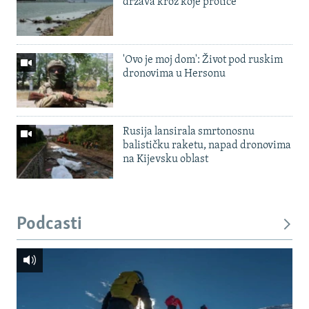
država kroz koje protiče
'Ovo je moj dom': Život pod ruskim
dronovima u Hersonu
Rusija lansirala smrtonosnu
balističku raketu, napad dronovima
na Kijevsku oblast
Podcasti