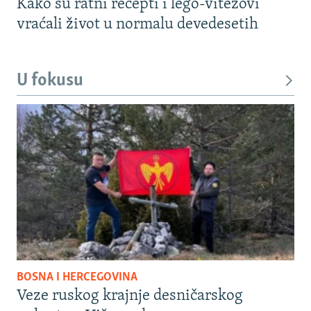
Kako su ratni recepti i lego-vitezovi
vraćali život u normalu devedesetih
U fokusu
BOSNA I HERCEGOVINA
Veze ruskog krajnje desničarskog