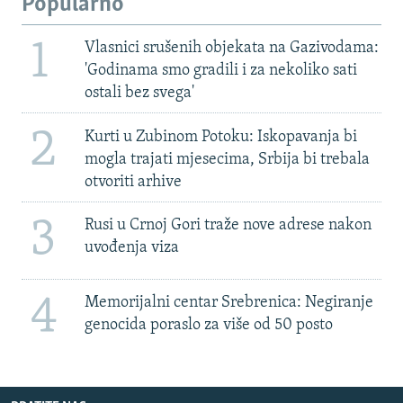
Popularno
1
Vlasnici srušenih objekata na Gazivodama:
'Godinama smo gradili i za nekoliko sati
ostali bez svega'
2
Kurti u Zubinom Potoku: Iskopavanja bi
mogla trajati mjesecima, Srbija bi trebala
otvoriti arhive
3
Rusi u Crnoj Gori traže nove adrese nakon
uvođenja viza
4
Memorijalni centar Srebrenica: Negiranje
genocida poraslo za više od 50 posto