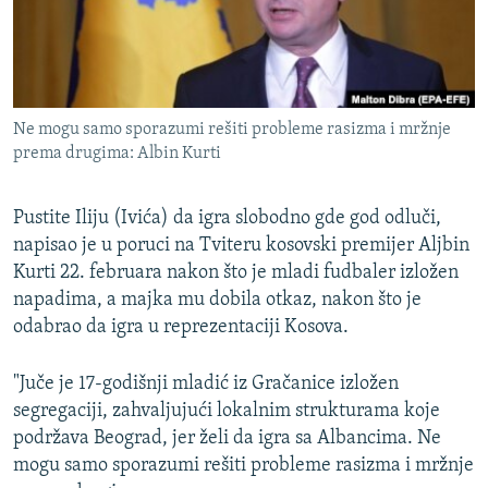
ISPRIČAJ MI
DNEVNO@RSE
SPECIJALI RSE
Ne mogu samo sporazumi rešiti probleme rasizma i mržnje
VIŠE OD NASLOVA
prema drugima: Albin Kurti
PRATITE NAS
GENOCID U SREBRENICI
POPLAVE I KLIZIŠTA U BIH 2024.
Pustite Iliju (Ivića) da igra slobodno gde god odluči,
napisao je u poruci na Tviteru kosovski premijer Aljbin
TV LIBERTY
Sve RFE/RL stranice
Kurti 22. februara nakon što je mladi fudbaler izložen
POST SCRIPTUM
napadima, a majka mu dobila otkaz, nakon što je
odabrao da igra u reprezentaciji Kosova.
MOJA EVROPA
TRI DECENIJE OD RATA U BIH
"Juče je 17-godišnji mladić iz Gračanice izložen
segregaciji, zahvaljujući lokalnim strukturama koje
SVE KARTE DEJTONA
podržava Beograd, jer želi da igra sa Albancima. Ne
NASTANAK I RASPAD JUGOSLAVIJE
mogu samo sporazumi rešiti probleme rasizma i mržnje