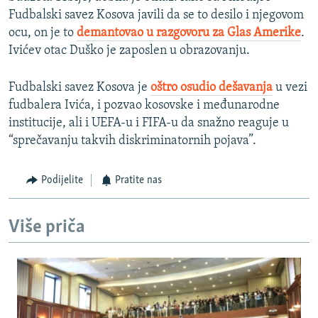
Fudbalski savez Kosova javili da se to desilo i njegovom
ocu, on je to
demantovao u razgovoru za Glas Amerike
.
Ivićev otac Duško je zaposlen u obrazovanju.
Fudbalski savez Kosova je
oštro osudio dešavanja
u vezi
fudbalera Ivića, i pozvao kosovske i međunarodne
institucije, ali i UEFA-u i FIFA-u da snažno reaguje u
“sprečavanju takvih diskriminatornih pojava”.
Podijelite
Pratite nas
Više priča