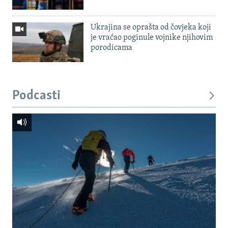
Ukrajina se oprašta od čovjeka koji
je vraćao poginule vojnike njihovim
porodicama
Podcasti