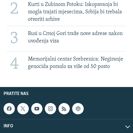
2
Kurti u Zubinom Potoku: Iskopavanja bi
mogla trajati mjesecima, Srbija bi trebala
otvoriti arhive
3
Rusi u Crnoj Gori traže nove adrese nakon
uvođenja viza
4
Memorijalni centar Srebrenica: Negiranje
genocida poraslo za više od 50 posto
PRATITE NAS
INFO