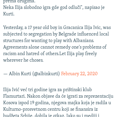
prema drugima.
Neka Ilija slobodno igra gde god odluči", napisao je
Kurti.
Yesterday, a 17 year old boy in Gracanica Ilija Ivic, was
subjected to segregation by Belgrade influenced local
structures for wanting to play with Albanians.
Agreements alone cannot remedy one's problems of
racism and hatred of others.Let Ilija play freely
wherever he choses.
— Albin Kurti (@albinkurti)
February 22, 2020
Ilija Ivić već tri godine igra za prištinski klub
Flamurtari. Nakon objave da će igrati za reprezentaciju
Kosova ispod 19 godina, njegova majka koja je radila u
Kulturno-prosvetnom centru koji se finansira iz
budžeta Srbije, dobila je otkaz. Iako su i mediji i