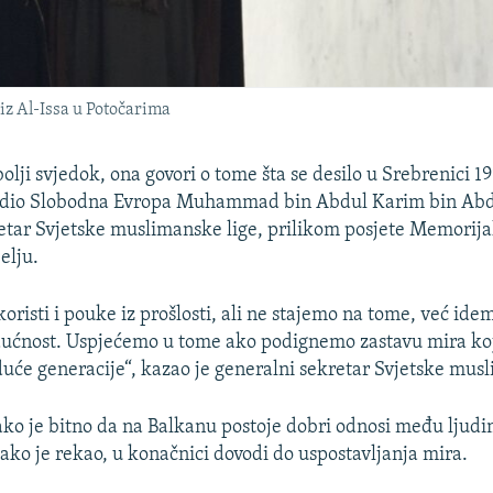
 Al-Issa u Potočarima
jbolji svjedok, ona govori o tome šta se desilo u Srebrenici 1
 Radio Slobodna Evropa Muhammad bin Abdul Karim bin Abdu
etar Svjetske muslimanske lige, prilikom posjete Memorij
elju.
oristi i pouke iz prošlosti, ali ne stajemo na tome, već idem
ućnost. Uspjećemo u tome ako podignemo zastavu mira koj
uduće generacije“, kazao je generalni sekretar Svjetske mus
kako je bitno da na Balkanu postoje dobri odnosi među ljudim
 kako je rekao, u konačnici dovodi do uspostavljanja mira.