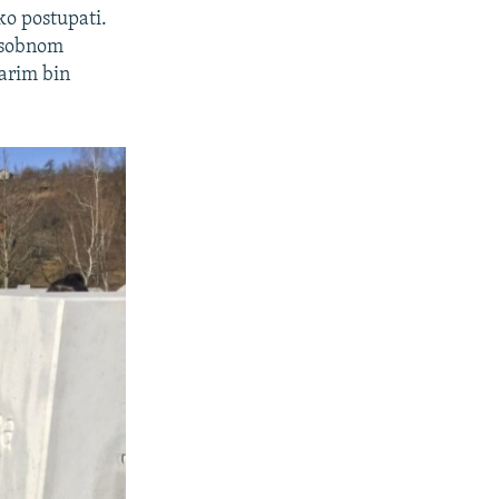
ko postupati.
đusobnom
arim bin