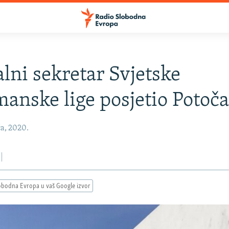
lni sekretar Svjetske
anske lige posjetio Potoč
ča, 2020.
obodna Evropa u vaš Google izvor