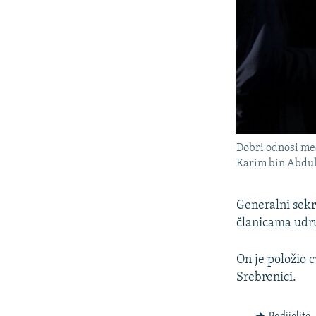
Dobri odnosi me
Karim bin Abdul
Generalni sekr
članicama udr
On je položio 
Srebrenici.