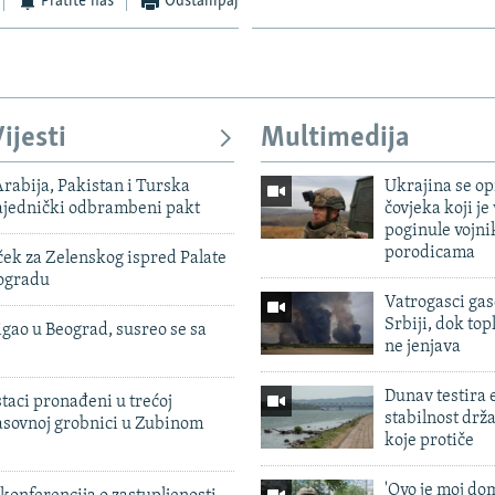
Pratite nas
Odštampaj
ijesti
Multimedija
rabija, Pakistan i Turska
Ukrajina se op
zajednički odbrambeni pakt
čovjeka koji je
poginule vojni
porodicama
ek za Zelenskog ispred Palate
eogradu
Vatrogasci gas
Srbiji, dok topl
igao u Beograd, susreo se sa
ne jenjava
Dunav testira
taci pronađeni u trećoj
stabilnost drž
sovnoj grobnici u Zubinom
koje protiče
'Ovo je moj dom