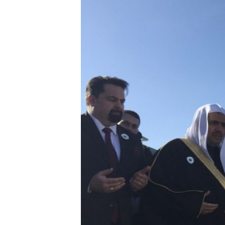
ISPRIČAJ MI
DNEVNO@RSE
SPECIJALI RSE
VIŠE OD NASLOVA
GENOCID U SREBRENICI
POPLAVE I KLIZIŠTA U BIH 2024.
TV LIBERTY
POST SCRIPTUM
MOJA EVROPA
TRI DECENIJE OD RATA U BIH
SVE KARTE DEJTONA
NASTANAK I RASPAD JUGOSLAVIJE