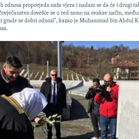
h odnosa propovjeda naša vjera i nadam se da će i drugi ta
 čovječanstva dovešće se u red samo na ovakav način, me
 grade se dobri odnosi“, kazao je Muhammad bin Abdul K
ssa.