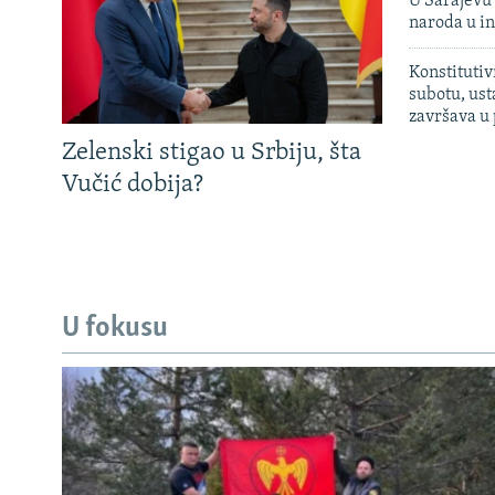
U Sarajevu 
naroda u in
Konstitutiv
subotu, ust
završava u
Zelenski stigao u Srbiju, šta
Vučić dobija?
U fokusu