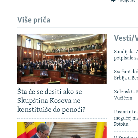
Podijelite
Više priča
Vesti/V
Saudijska A
potpisale 
Svečani doč
Srbija u B
Šta će se desiti ako se
Zelenski st
Vučićem
Skupština Kosova ne
konstituiše do ponoći?
Posmrtni os
mogućoj ma
Potoku