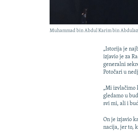
Muhammad bin Abdul Karim bin Abdulaziz
„Istorija je na
izjavio je za
generalni sekr
Potočari u nedj
„Mi izvlačimo k
gledamo u bud
svi mi, ali i b
On je izjavio 
nacija, jer to,