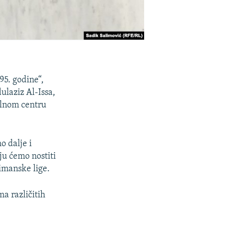
995. godine“,
laziz Al-Issa,
alnom centru
o dalje i
u ćemo nostiti
limanske lige.
a različitih