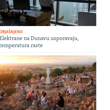
OBJAŠNJENO
Elektrane na Dunavu usporavaju,
temperatura raste