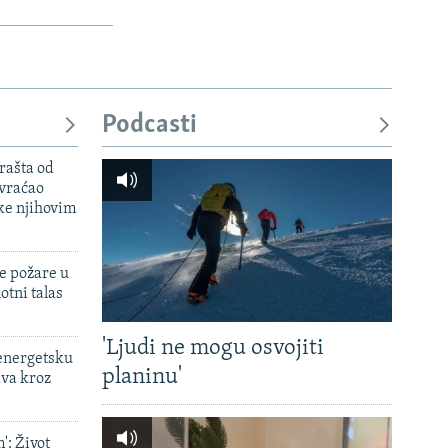
Podcasti
rašta od
 vraćao
ke njihovim
e požare u
otni talas
'Ljudi ne mogu osvojiti
 energetsku
planinu'
ava kroz
': Život