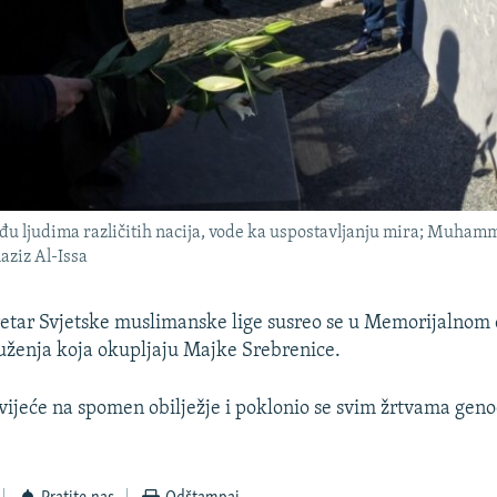
đu ljudima različitih nacija, vode ka uspostavljanju mira; Muham
aziz Al-Issa
etar Svjetske muslimanske lige susreo se u Memorijalnom 
uženja koja okupljaju Majke Srebrenice.
cvijeće na spomen obilježje i poklonio se svim žrtvama geno