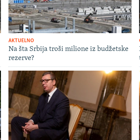
AKTUELNO
Na šta Srbija troši milione iz budžetske
rezerve?