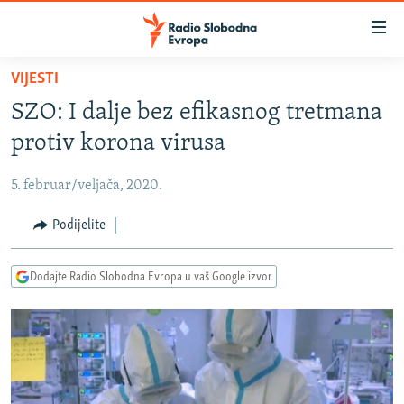
Dostupni
linkovi
Pređite
VIJESTI
na
VIJESTI
SZO: I dalje bez efikasnog tretmana
glavni
BOSNA I HERCEGOVINA
sadržaj
protiv korona virusa
SRBIJA
Pređite
na
5. februar/veljača, 2020.
KOSOVO
glavnu
CRNA GORA
Podijelite
navigaciju
Pređite
VIZUELNO
na
Dodajte Radio Slobodna Evropa u vaš Google izvor
PODCASTI
VIDEO
pretragu
RAT U UKRAJINI
FOTOGALERIJE
KINA NA BALKANU
INFOGRAFIKE
RSE PRIČE IZ SVIJETA