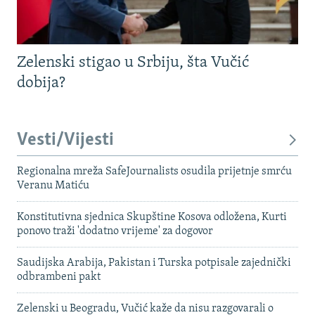
Zelenski stigao u Srbiju, šta Vučić
dobija?
Vesti/Vijesti
Regionalna mreža SafeJournalists osudila prijetnje smrću
Veranu Matiću
Konstitutivna sjednica Skupštine Kosova odložena, Kurti
ponovo traži 'dodatno vrijeme' za dogovor
Saudijska Arabija, Pakistan i Turska potpisale zajednički
odbrambeni pakt
Zelenski u Beogradu, Vučić kaže da nisu razgovarali o