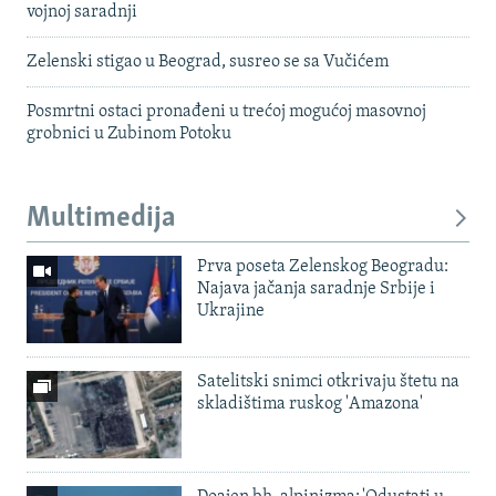
vojnoj saradnji
Zelenski stigao u Beograd, susreo se sa Vučićem
Posmrtni ostaci pronađeni u trećoj mogućoj masovnoj
grobnici u Zubinom Potoku
Multimedija
Prva poseta Zelenskog Beogradu:
Najava jačanja saradnje Srbije i
Ukrajine
Satelitski snimci otkrivaju štetu na
skladištima ruskog 'Amazona'