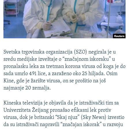
ISPRIČAJ MI
DNEVNO@RSE
SPECIJALI RSE
VIŠE OD NASLOVA
PRATITE NAS
GENOCID U SREBRENICI
Svetska trgovinska organizacija (SZO) negirala je u
POPLAVE I KLIZIŠTA U BIH 2024.
sredu medijske izveštaje o “značajnom iskoraku” u
pronalasku leka za tretman korona virusa od koga je do
TV LIBERTY
Sve RFE/RL stranice
sada umrlo 491 lice, a zaraženo oko 25 hiljada. Osim
POST SCRIPTUM
Kine, gde je žarište virusa, on se prošitio na još
najmanje 20 zemalja.
MOJA EVROPA
TRI DECENIJE OD RATA U BIH
Kineska televizija je objavila da je istraživački tim sa
SVE KARTE DEJTONA
Univerziteta Žeijang pronašao efikasni lek protiv
virusa, dok je britanski “Skaj njuz” (Sky News) izvestio
NASTANAK I RASPAD JUGOSLAVIJE
da su istraživači napravili “značajan iskorak” u razvoju