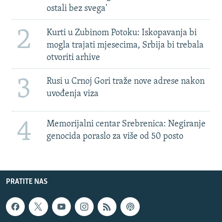
ostali bez svega'
2
Kurti u Zubinom Potoku: Iskopavanja bi
mogla trajati mjesecima, Srbija bi trebala
otvoriti arhive
3
Rusi u Crnoj Gori traže nove adrese nakon
uvođenja viza
4
Memorijalni centar Srebrenica: Negiranje
genocida poraslo za više od 50 posto
PRATITE NAS