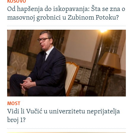
KOSOVO
Od hapšenja do iskopavanja: Šta se zna o
masovnoj grobnici u Zubinom Potoku?
MOST
Vidi li Vučić u univerzitetu neprijatelja
broj 1?