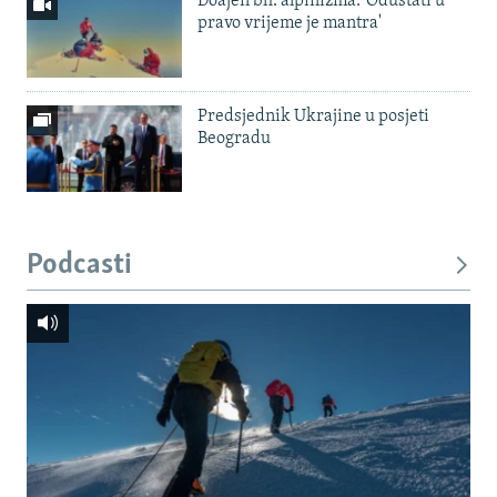
Doajen bh. alpinizma: 'Odustati u
pravo vrijeme je mantra'
Predsjednik Ukrajine u posjeti
Beogradu
Podcasti