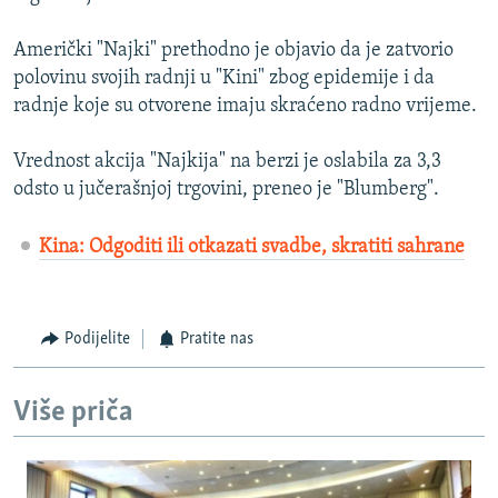
Američki "Najki" prethodno je objavio da je zatvorio
polovinu svojih radnji u "Kini" zbog epidemije i da
radnje koje su otvorene imaju skraćeno radno vrijeme.
Vrednost akcija "Najkija" na berzi je oslabila za 3,3
odsto u jučerašnjoj trgovini, preneo je "Blumberg".
Kina: Odgoditi ili otkazati svadbe, skratiti sahrane
Podijelite
Pratite nas
Više priča