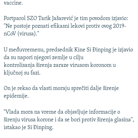
vaccine.
Portparol SZO Tarik Jašarević je tim povodom izjavio:
"Ne postoje poznati efikasni lekovi protiv ovog 2019-
nCoV (virusa)."
U međuvremenu, predsednik Kine Si Đinping je izjavio
da su napori njegovi zemlje u cilju
kontrolisanja širenja zaraze virusom koronom u
ključnoj su fazi.
On je rekao da vlasti moraju sprečiti dalje širenje
epidemije.
"Vlada mora na vreme da objavljuje informacije o
širenju virusa korone i da se bori protiv širenja glasina",
istakao je Si Đinping.