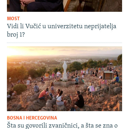
MOST
Vidi li Vučić u univerzitetu neprijatelja
broj 1?
BOSNA I HERCEGOVINA
Šta su govorili zvaničnici, a šta se zna o