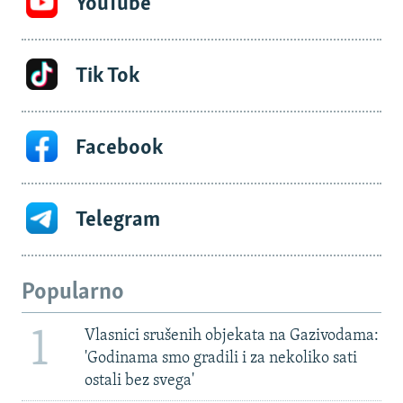
YouTube
Tik Tok
Facebook
Telegram
Popularno
1
Vlasnici srušenih objekata na Gazivodama:
'Godinama smo gradili i za nekoliko sati
ostali bez svega'