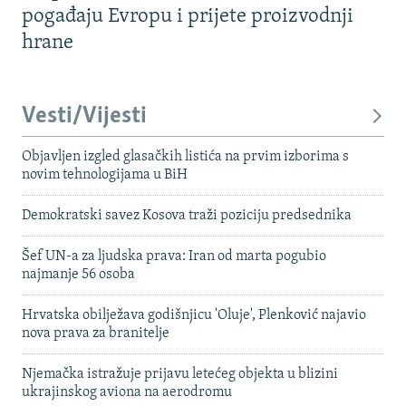
pogađaju Evropu i prijete proizvodnji
hrane
Vesti/Vijesti
Objavljen izgled glasačkih listića na prvim izborima s
novim tehnologijama u BiH
Demokratski savez Kosova traži poziciju predsednika
Šef UN-a za ljudska prava: Iran od marta pogubio
najmanje 56 osoba
Hrvatska obilježava godišnjicu 'Oluje', Plenković najavio
nova prava za branitelje
Njemačka istražuje prijavu letećeg objekta u blizini
ukrajinskog aviona na aerodromu