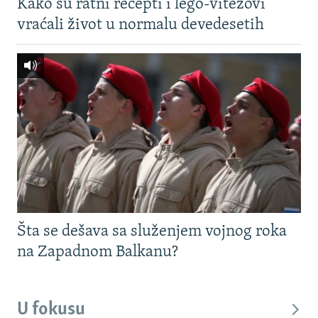
Kako su ratni recepti i lego-vitezovi
vraćali život u normalu devedesetih
Šta se dešava sa služenjem vojnog roka
na Zapadnom Balkanu?
U fokusu