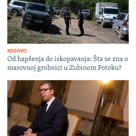
KOSOVO
Od hapšenja do iskopavanja: Šta se zna o
masovnoj grobnici u Zubinom Potoku?