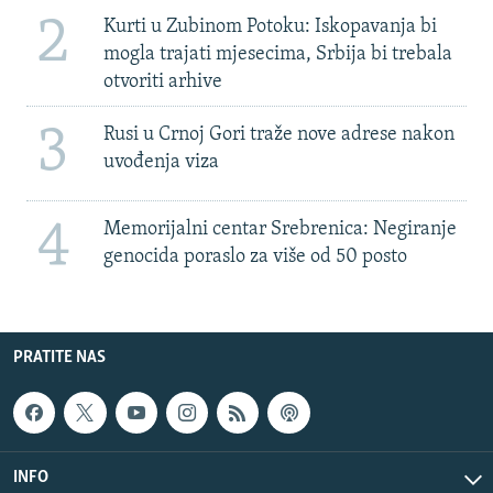
2
Kurti u Zubinom Potoku: Iskopavanja bi
mogla trajati mjesecima, Srbija bi trebala
otvoriti arhive
3
Rusi u Crnoj Gori traže nove adrese nakon
uvođenja viza
4
Memorijalni centar Srebrenica: Negiranje
genocida poraslo za više od 50 posto
PRATITE NAS
INFO