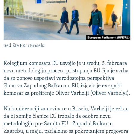
ISPRIČAJ MI
DNEVNO@RSE
SPECIJALI RSE
VIŠE OD NASLOVA
PRATITE NAS
Sedište EK u Briselu
GENOCID U SREBRENICI
POPLAVE I KLIZIŠTA U BIH 2024.
Kolegijum komesara EU usvojio je u sredu, 5. februara
TV LIBERTY
novu metodologiju procesa pristupanja EU čija je svrha
Sve RFE/RL stranice
da se ponovo uspostavi verodostojna perspektiva
POST SCRIPTUM
članstva Zapadnog Balkana u EU, izjavio je evropski
MOJA EVROPA
komesar za proširenje Oliver Varhelji (Oliver Varhelyi).
TRI DECENIJE OD RATA U BIH
Na konferenciji za novinare u Briselu, Varhelji je rekao
SVE KARTE DEJTONA
da bi zemlje članice EU trebalo da odobre novu
metodologiju pre Samita EU - Zapadni Balkan u
NASTANAK I RASPAD JUGOSLAVIJE
Zagrebu, u maju, parlalelno sa pokretanjem pregovora