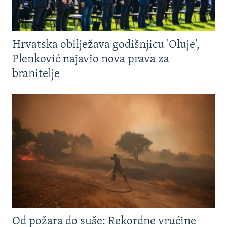
Hrvatska obilježava godišnjicu 'Oluje',
Plenković najavio nova prava za
branitelje
Od požara do suše: Rekordne vrućine