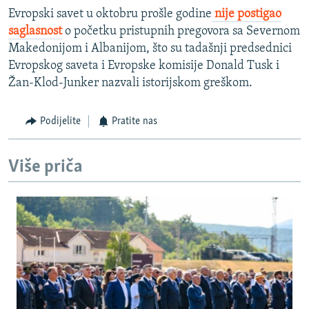
Evropski savet u oktobru prošle godine
nije postigao
saglasnost
o početku pristupnih pregovora sa Severnom
Makedonijom i Albanijom, što su tadašnji predsednici
Evropskog saveta i Evropske komisije Donald Tusk i
Žan-Klod-Junker nazvali istorijskom greškom.
Podijelite
Pratite nas
Više priča