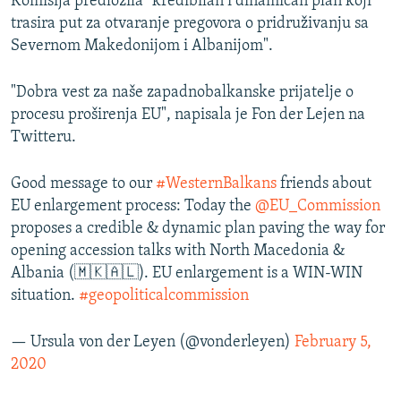
Komisija predložila "kredibilan i dinamičan plan koji
trasira put za otvaranje pregovora o pridruživanju sa
Severnom Makedonijom i Albanijom".
"Dobra vest za naše zapadnobalkanske prijatelje o
procesu proširenja EU", napisala je Fon der Lejen na
Twitteru.
Good message to our
#WesternBalkans
friends about
EU enlargement process: Today the
@EU_Commission
proposes a credible & dynamic plan paving the way for
opening accession talks with North Macedonia &
Albania (🇲🇰🇦🇱). EU enlargement is a WIN-WIN
situation.
#geopoliticalcommission
— Ursula von der Leyen (@vonderleyen)
February 5,
2020