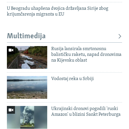
U Beogradu uhapšena dvojica državljana Sirije zbog
krijumčarenja migranta u EU
Multimedija
Rusija lansirala smrtonosnu
balističku raketu, napad dronovima
na Kijevsku oblast
Vodostaj reka u Srbiji
Ukrajinski dronovi pogodili 'ruski
Amazon' u blizini Sankt Peterburga