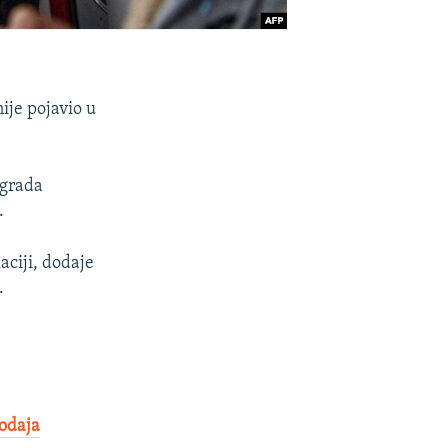
nije pojavio u
 grada
.
aciji, dodaje
.
odaja