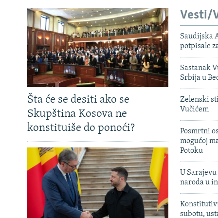
Vesti/V
Saudijska A
potpisale 
Sastanak Vu
Srbija u B
Šta će se desiti ako se
Zelenski st
Vučićem
Skupština Kosova ne
konstituiše do ponoći?
Posmrtni os
mogućoj ma
Potoku
U Sarajevu 
naroda u in
Konstitutiv
subotu, ust