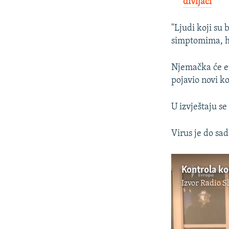
divljači
"Ljudi koji su
simptomima, hi
Njemačka će ev
pojavio novi ko
U izvještaju s
Virus je do sad
Kontrola k
Izvor
Radio S