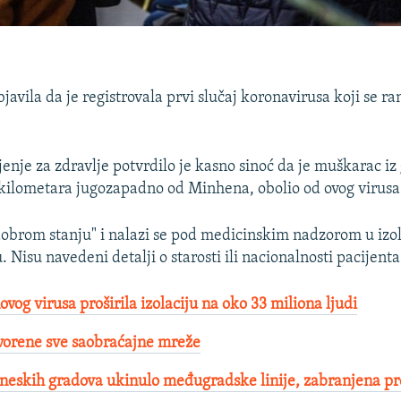
avila da je registrovala prvi slučaj koronavirusa koji se ra
jenje za zdravlje potvrdilo je kasno sinoć da je muškarac iz
kilometara jugozapadno od Minhena, obolio od ovog virusa
"dobrom stanju" i nalazi se pod medicinskim nadzorom u izol
. Nisu navedeni detalji o starosti ili nacionalnosti pacijenta
vog virusa proširila izolaciju na oko 33 miliona ljudi
vorene sve saobraćajne mreže
neskih gradova ukinulo međugradske linije, zabranjena pr