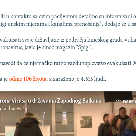
 bili u kontaktu sa ovim pacijentom detaljno su informisani
gijenskim mjerama i kanalima prenošenja", dodaje se u s
akuisati svoje državljane iz područja kineskog grada Vuha
ronavirus, javio je sinoć magazin "Špigl".
e navodi da će njemačko ratno vazduhoplovstvo evakuisati 
a je
odnio 106 života
, a zaraženo je 4.515 ljudi.
orona virusa u državama Zapadnog Balkana
EMBED
lobodna Evropa