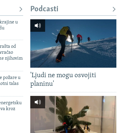
px
širina
Podcasti
krajine u
adu
rašta od
 vraćao
ke njihovim
'Ljudi ne mogu osvojiti
e požare u
planinu'
otni talas
 energetsku
ava kroz