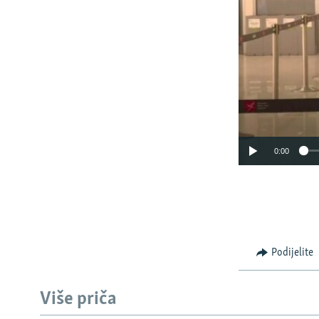
0:00
Podijelite
Više priča