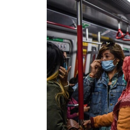
ISPRIČAJ MI
DNEVNO@RSE
SPECIJALI RSE
VIŠE OD NASLOVA
GENOCID U SREBRENICI
POPLAVE I KLIZIŠTA U BIH 2024.
TV LIBERTY
POST SCRIPTUM
MOJA EVROPA
TRI DECENIJE OD RATA U BIH
SVE KARTE DEJTONA
NASTANAK I RASPAD JUGOSLAVIJE