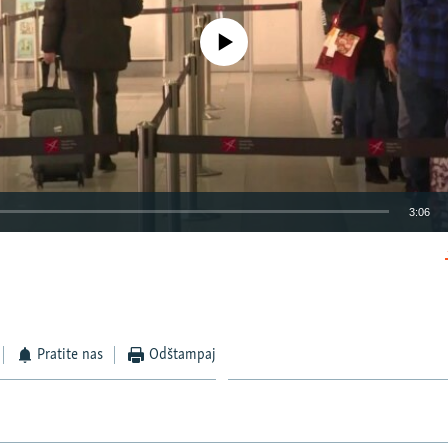
No media source currently available
3:06
EMBED
Pratite nas
Odštampaj
Auto
270p
360p
404p
1080p