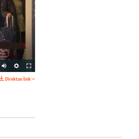
Auto
270p
Direktan link
PODIJELI
360p
404p
1080p