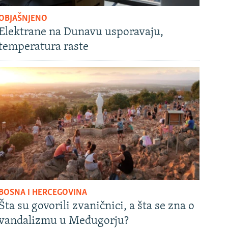
OBJAŠNJENO
Elektrane na Dunavu usporavaju,
temperatura raste
BOSNA I HERCEGOVINA
Šta su govorili zvaničnici, a šta se zna o
vandalizmu u Međugorju?