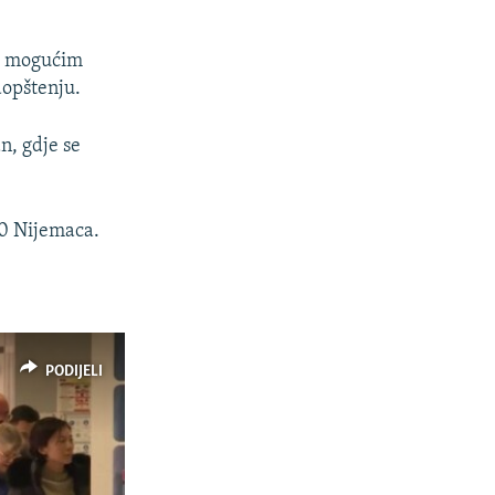
 o mogućim
aopštenju.
n, gdje se
90 Nijemaca.
PODIJELI