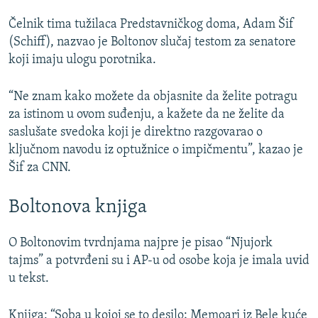
Čelnik tima tužilaca Predstavničkog doma, Adam Šif
(Schiff), nazvao je Boltonov slučaj testom za senatore
koji imaju ulogu porotnika.
“Ne znam kako možete da objasnite da želite potragu
za istinom u ovom suđenju, a kažete da ne želite da
saslušate svedoka koji je direktno razgovarao o
ključnom navodu iz optužnice o impičmentu”, kazao je
Šif za CNN.
Boltonova knjiga
O Boltonovim tvrdnjama najpre je pisao “Njujork
tajms” a potvrđeni su i AP-u od osobe koja je imala uvid
u tekst.
Knjiga: “Soba u kojoj se to desilo; Memoari iz Bele kuće