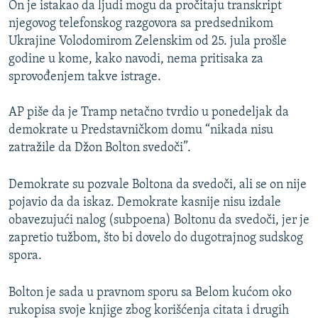
On je istakao da ljudi mogu da pročitaju transkript
njegovog telefonskog razgovora sa predsednikom
Ukrajine Volodomirom Zelenskim od 25. jula prošle
godine u kome, kako navodi, nema pritisaka za
sprovođenjem takve istrage.
AP piše da je Tramp netačno tvrdio u ponedeljak da
demokrate u Predstavničkom domu “nikada nisu
zatražile da Džon Bolton svedoči”.
Demokrate su pozvale Boltona da svedoči, ali se on nije
pojavio da da iskaz. Demokrate kasnije nisu izdale
obavezujući nalog (subpoena) Boltonu da svedoči, jer je
zapretio tužbom, što bi dovelo do dugotrajnog sudskog
spora.
Bolton je sada u pravnom sporu sa Belom kućom oko
rukopisa svoje knjige zbog korišćenja citata i drugih