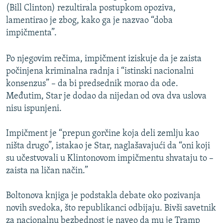
(Bill Clinton) rezultirala postupkom opoziva,
lamentirao je zbog, kako ga je nazvao “doba
impičmenta”.
Po njegovim rečima, impičment iziskuje da je zaista
počinjena kriminalna radnja i “istinski nacionalni
konsenzus” – da bi predsednik morao da ode.
Međutim, Star je dodao da nijedan od ova dva uslova
nisu ispunjeni.
Impičment je “prepun gorčine koja deli zemlju kao
ništa drugo”, istakao je Star, naglašavajući da “oni koji
su učestvovali u Klintonovom impičmentu shvataju to –
zaista na ličan način.”
Boltonova knjiga je podstakla debate oko pozivanja
novih svedoka, što republikanci odbijaju. Bivši savetnik
za nacionalnu bezbednost je naveo da mu je Tramp