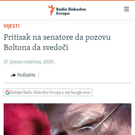
Dostupni
linkovi
Pređite
VIJESTI
na
VIJESTI
Pritisak na senatore da pozovu
glavni
BOSNA I HERCEGOVINA
sadržaj
Boltona da svedoči
SRBIJA
Pređite
na
27. januar/siječanj, 2020.
KOSOVO
glavnu
CRNA GORA
Podijelite
navigaciju
Pređite
VIZUELNO
na
Dodajte Radio Slobodna Evropa u vaš Google izvor
PODCASTI
VIDEO
pretragu
RAT U UKRAJINI
FOTOGALERIJE
KINA NA BALKANU
INFOGRAFIKE
RSE PRIČE IZ SVIJETA