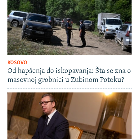
KOSOVO
Od hapšenja do iskopavanja: Šta se zna o
masovnoj grobnici u Zubinom Potoku?