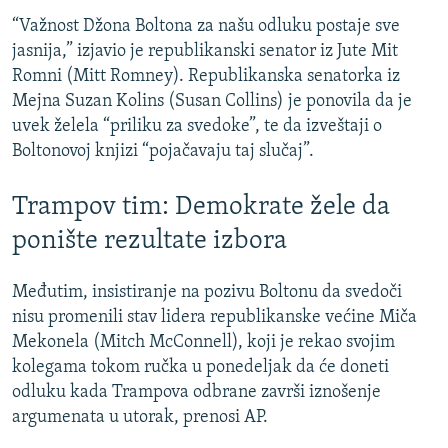
“Važnost Džona Boltona za našu odluku postaje sve
jasnija,” izjavio je republikanski senator iz Jute Mit
Romni (Mitt Romney). Republikanska senatorka iz
Mejna Suzan Kolins (Susan Collins) je ponovila da je
uvek želela “priliku za svedoke”, te da izveštaji o
Boltonovoj knjizi “pojačavaju taj slučaj”.
Trampov tim: Demokrate žele da
ponište rezultate izbora
Međutim, insistiranje na pozivu Boltonu da svedoči
nisu promenili stav lidera republikanske većine Miča
Mekonela (Mitch McConnell), koji je rekao svojim
kolegama tokom ručka u ponedeljak da će doneti
odluku kada Trampova odbrane završi iznošenje
argumenata u utorak, prenosi AP.