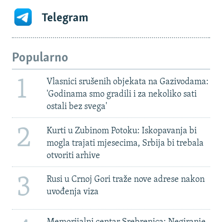
Telegram
Popularno
1
Vlasnici srušenih objekata na Gazivodama:
'Godinama smo gradili i za nekoliko sati
ostali bez svega'
2
Kurti u Zubinom Potoku: Iskopavanja bi
mogla trajati mjesecima, Srbija bi trebala
otvoriti arhive
3
Rusi u Crnoj Gori traže nove adrese nakon
uvođenja viza