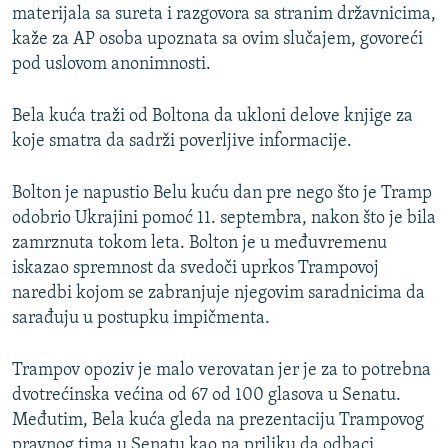
materijala sa sureta i razgovora sa stranim državnicima,
kaže za AP osoba upoznata sa ovim slučajem, govoreći
pod uslovom anonimnosti.
Bela kuća traži od Boltona da ukloni delove knjige za
koje smatra da sadrži poverljive informacije.
Bolton je napustio Belu kuću dan pre nego što je Tramp
odobrio Ukrajini pomoć 11. septembra, nakon što je bila
zamrznuta tokom leta. Bolton je u međuvremenu
iskazao spremnost da svedoči uprkos Trampovoj
naredbi kojom se zabranjuje njegovim saradnicima da
sarađuju u postupku impičmenta.
Trampov opoziv je malo verovatan jer je za to potrebna
dvotrećinska većina od 67 od 100 glasova u Senatu.
Međutim, Bela kuća gleda na prezentaciju Trampovog
pravnog tima u Senatu kao na priliku da odbaci