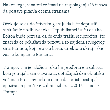
Nakon toga, senatori će imati na raspolaganju 16 časova
da postave pitanja obema stranama.
Očekuje se da do četvrtka glasaju da li će dopustiti
saslušanje novih svedoka. Republikanci ističu da ako
Bolton bude pozvan, da će onda tražiti reciprocitet, što
znači da će pokušati da pozovu Džo Bajdena i njegovog
sina Hantera, koji je bio u bordu direktora ukrajinske
gasne kompanije Burizma.
Trampov tim je izložio široku linije odbrane u subotu,
koja je trajala samo dva sata, optužujući demokratsku
većinu u Predstavničkom domu da koristi postupak
opoziva da ponište rezultate izbora iz 2016. i smene
Trampa.