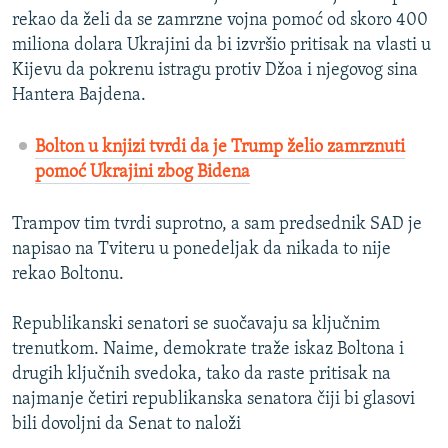
rekao da želi da se zamrzne vojna pomoć od skoro 400
miliona dolara Ukrajini da bi izvršio pritisak na vlasti u
Kijevu da pokrenu istragu protiv Džoa i njegovog sina
Hantera Bajdena.
Bolton u knjizi tvrdi da je Trump želio zamrznuti
pomoć Ukrajini zbog Bidena
Trampov tim tvrdi suprotno, a sam predsednik SAD je
napisao na Tviteru u ponedeljak da nikada to nije
rekao Boltonu.
Republikanski senatori se suočavaju sa ključnim
trenutkom. Naime, demokrate traže iskaz Boltona i
drugih ključnih svedoka, tako da raste pritisak na
najmanje četiri republikanska senatora čiji bi glasovi
bili dovoljni da Senat to naloži