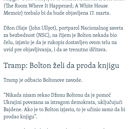
(The Room Where It Happened; A White House
Memoir) trebalo bi da bude objavljena 17. marta.
Džon Olaje (John Ullyot), portparol Nacionalnog saveta
za bezbednost (NSC), na čijem je Bolton nekada bio
čelu, izjavio je da je rukopis dostavljen ovom telu na
uvid pre objavljivanja, i da se trenutno iščitava.
Tramp: Bolton želi da proda knjigu
Tramp je odbacio Boltonove navode.
“Nikada nisam rekao Džonu Boltonu da je pomoć
Ukrajini povezana sa istragom demokrata, uključujući
Bajdene. Ako je to Bolton izjavio, to je učinio samo da bi
prodao knjigu”.