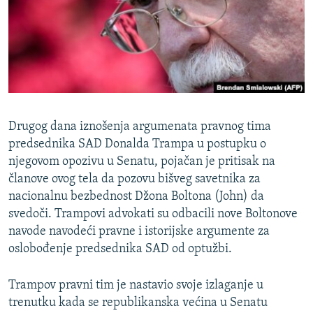
ISPRIČAJ MI
DNEVNO@RSE
SPECIJALI RSE
VIŠE OD NASLOVA
PRATITE NAS
GENOCID U SREBRENICI
Drugog dana iznošenja argumenata pravnog tima
POPLAVE I KLIZIŠTA U BIH 2024.
predsednika SAD Donalda Trampa u postupku o
njegovom opozivu u Senatu, pojačan je pritisak na
TV LIBERTY
Sve RFE/RL stranice
članove ovog tela da pozovu bišveg savetnika za
POST SCRIPTUM
nacionalnu bezbednost Džona Boltona (John) da
svedoči. Trampovi advokati su odbacili nove Boltonove
MOJA EVROPA
navode navodeći pravne i istorijske argumente za
TRI DECENIJE OD RATA U BIH
oslobođenje predsednika SAD od optužbi.
SVE KARTE DEJTONA
Trampov pravni tim je nastavio svoje izlaganje u
NASTANAK I RASPAD JUGOSLAVIJE
trenutku kada se republikanska većina u Senatu