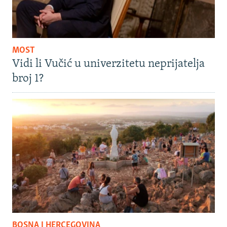
MOST
Vidi li Vučić u univerzitetu neprijatelja
broj 1?
BOSNA I HERCEGOVINA