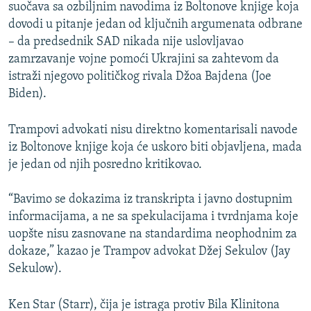
suočava sa ozbiljnim navodima iz Boltonove knjige koja
dovodi u pitanje jedan od ključnih argumenata odbrane
– da predsednik SAD nikada nije uslovljavao
zamrzavanje vojne pomoći Ukrajini sa zahtevom da
istraži njegovo političkog rivala Džoa Bajdena (Joe
Biden).
Trampovi advokati nisu direktno komentarisali navode
iz Boltonove knjige koja će uskoro biti objavljena, mada
je jedan od njih posredno kritikovao.
“Bavimo se dokazima iz transkripta i javno dostupnim
informacijama, a ne sa spekulacijama i tvrdnjama koje
uopšte nisu zasnovane na standardima neophodnim za
dokaze,” kazao je Trampov advokat Džej Sekulov (Jay
Sekulow).
Ken Star (Starr), čija je istraga protiv Bila Klinitona