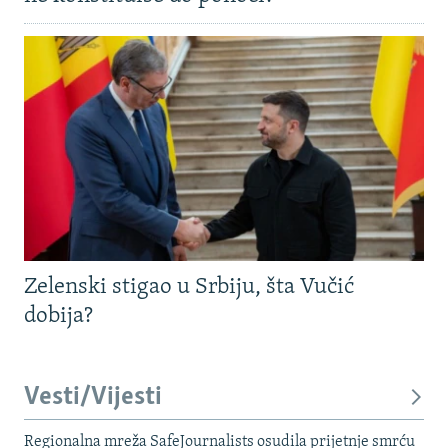
Zelenski stigao u Srbiju, šta Vučić
dobija?
Vesti/Vijesti
Regionalna mreža SafeJournalists osudila prijetnje smrću