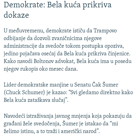
Demokrate: Bela kuća prikriva
dokaze
U međuvremenu, demokrate ističu da Trampovo
odbijanje da dozvoli zvaničnicima njegove
administracije da svedoče tokom postupka opoziva,
jedino pojačava osećaj da Bela kuća prikriva činjenice.
Kako navodi Boltonov advokat, Bela kuća ima u posedu
njegov rukopis oko mesec dana.
Lider demokratske manjine u Senatu Čak Šumer
(Chuck Schumer) je kazao: “Svi gledamo direktno kako
Bela kuća zataškava slučaj”.
Navodeći istraživanja javnog mnjenja koja pokazuju da
građani žele svedočenja, Šumer je istakao da “mi
želimo istinu, a to traži i američki narod”.