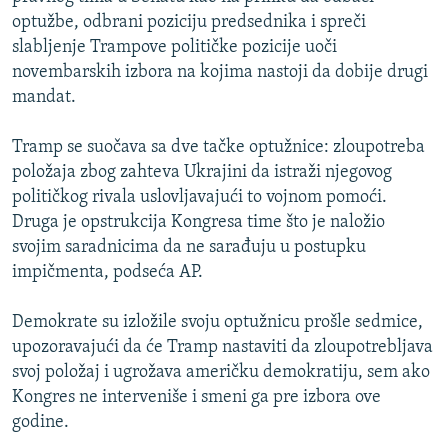
optužbe, odbrani poziciju predsednika i spreči
slabljenje Trampove političke pozicije uoči
novembarskih izbora na kojima nastoji da dobije drugi
mandat.
Tramp se suočava sa dve tačke optužnice: zloupotreba
položaja zbog zahteva Ukrajini da istraži njegovog
političkog rivala uslovljavajući to vojnom pomoći.
Druga je opstrukcija Kongresa time što je naložio
svojim saradnicima da ne sarađuju u postupku
impičmenta, podseća AP.
Demokrate su izložile svoju optužnicu prošle sedmice,
upozoravajući da će Tramp nastaviti da zloupotrebljava
svoj položaj i ugrožava američku demokratiju, sem ako
Kongres ne interveniše i smeni ga pre izbora ove
godine.