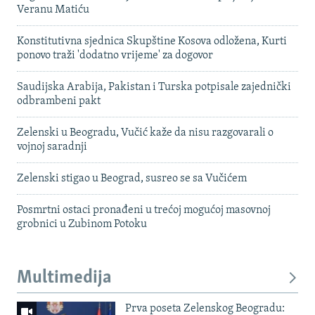
Veranu Matiću
Konstitutivna sjednica Skupštine Kosova odložena, Kurti
ponovo traži 'dodatno vrijeme' za dogovor
Saudijska Arabija, Pakistan i Turska potpisale zajednički
odbrambeni pakt
Zelenski u Beogradu, Vučić kaže da nisu razgovarali o
vojnoj saradnji
Zelenski stigao u Beograd, susreo se sa Vučićem
Posmrtni ostaci pronađeni u trećoj mogućoj masovnoj
grobnici u Zubinom Potoku
Multimedija
Prva poseta Zelenskog Beogradu: