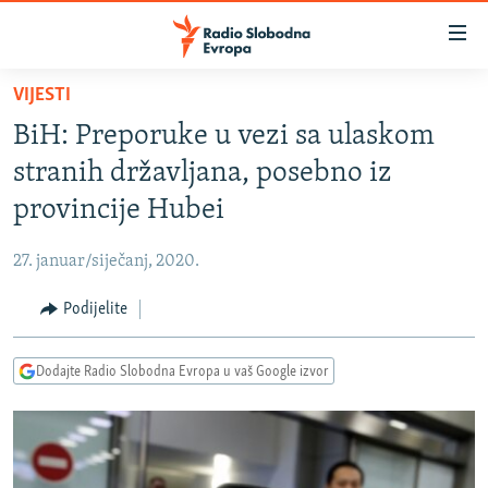
Dostupni
linkovi
Pređite
VIJESTI
na
VIJESTI
BiH: Preporuke u vezi sa ulaskom
glavni
BOSNA I HERCEGOVINA
sadržaj
stranih državljana, posebno iz
SRBIJA
Pređite
provincije Hubei
na
KOSOVO
glavnu
27. januar/siječanj, 2020.
CRNA GORA
navigaciju
Pređite
Podijelite
VIZUELNO
na
PODCASTI
VIDEO
pretragu
Dodajte Radio Slobodna Evropa u vaš Google izvor
RAT U UKRAJINI
FOTOGALERIJE
KINA NA BALKANU
INFOGRAFIKE
RSE PRIČE IZ SVIJETA