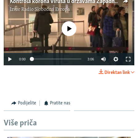
Kontrola korona virusa u državama Zapadnog Balkana
Izvor
Radio Slobodna Evropa
No media source currently available
Auto
0:00
3:06
270p
Direktan link
360p
Auto
270p
360p
404p
404p
1080p
Podijelite
Pratite nas
1080p
Više priča