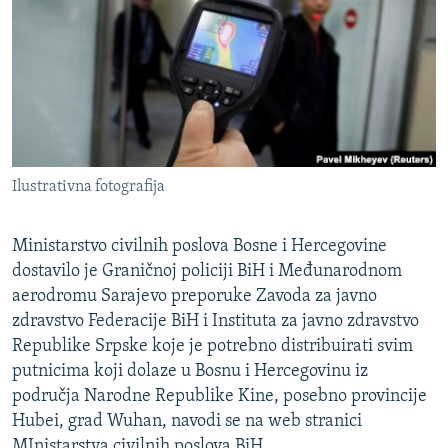
ISPRIČAJ MI
DNEVNO@RSE
SPECIJALI RSE
VIŠE OD NASLOVA
PRATITE NAS
GENOCID U SREBRENICI
Ilustrativna fotografija
POPLAVE I KLIZIŠTA U BIH 2024.
TV LIBERTY
Sve RFE/RL stranice
Ministarstvo civilnih poslova Bosne i Hercegovine
dostavilo je Graničnoj policiji BiH i Međunarodnom
POST SCRIPTUM
aerodromu Sarajevo preporuke Zavoda za javno
MOJA EVROPA
zdravstvo Federacije BiH i Instituta za javno zdravstvo
TRI DECENIJE OD RATA U BIH
Republike Srpske koje je potrebno distribuirati svim
putnicima koji dolaze u Bosnu i Hercegovinu iz
SVE KARTE DEJTONA
područja Narodne Republike Kine, posebno provincije
NASTANAK I RASPAD JUGOSLAVIJE
Hubei, grad Wuhan, navodi se na web stranici
MInistarstva civilnih poslova BiH.