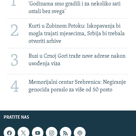
1
'Godinama smo gradili i za nekoliko sati
ostali bez svega'
2
Kurti u Zubinom Potoku: Iskopavanja bi
mogla trajati mjesecima, Srbija bi trebala
otvoriti arhive
3
Rusi u Crnoj Gori traže nove adrese nakon
uvođenja viza
4
Memorijalni centar Srebrenica: Negiranje
genocida poraslo za više od 50 posto
PRATITE NAS