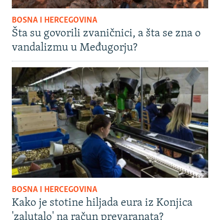
BOSNA I HERCEGOVINA
Šta su govorili zvaničnici, a šta se zna o
vandalizmu u Međugorju?
BOSNA I HERCEGOVINA
Kako je stotine hiljada eura iz Konjica
'zalutalo' na račun prevaranata?