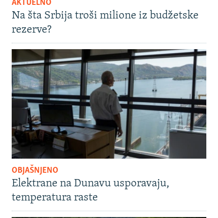
AKTUELNO
Na šta Srbija troši milione iz budžetske
rezerve?
OBJAŠNJENO
Elektrane na Dunavu usporavaju,
temperatura raste