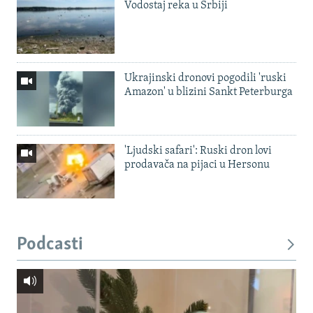
Vodostaj reka u Srbiji
Ukrajinski dronovi pogodili 'ruski
Amazon' u blizini Sankt Peterburga
'Ljudski safari': Ruski dron lovi
prodavača na pijaci u Hersonu
Podcasti