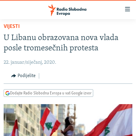
Dostupni
linkovi
Pređite
VIJESTI
na
VIJESTI
U Libanu obrazovana nova vlada
glavni
BOSNA I HERCEGOVINA
sadržaj
posle tromesečnih protesta
SRBIJA
Pređite
na
22. januar/siječanj, 2020.
KOSOVO
glavnu
CRNA GORA
Podijelite
navigaciju
Pređite
VIZUELNO
na
Dodajte Radio Slobodna Evropa u vaš Google izvor
PODCASTI
VIDEO
pretragu
RAT U UKRAJINI
FOTOGALERIJE
KINA NA BALKANU
INFOGRAFIKE
RSE PRIČE IZ SVIJETA