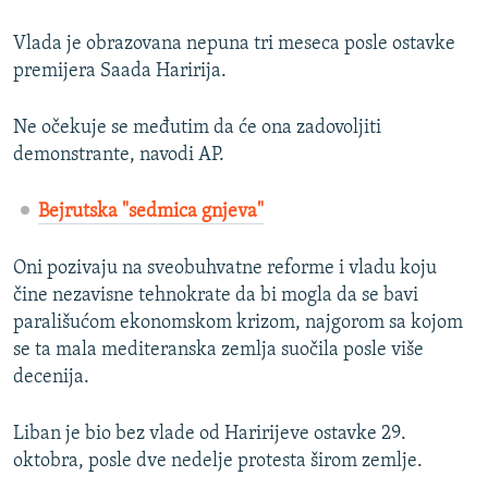
Vlada je obrazovana nepuna tri meseca posle ostavke
premijera Saada Haririja.
Ne očekuje se međutim da će ona zadovoljiti
demonstrante, navodi AP.
Bejrutska "sedmica gnjeva"
Oni pozivaju na sveobuhvatne reforme i vladu koju
čine nezavisne tehnokrate da bi mogla da se bavi
parališućom ekonomskom krizom, najgorom sa kojom
se ta mala mediteranska zemlja suočila posle više
decenija.
Liban je bio bez vlade od Haririjeve ostavke 29.
oktobra, posle dve nedelje protesta širom zemlje.