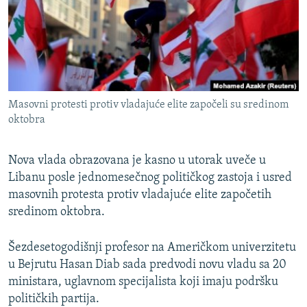
ISPRIČAJ MI
DNEVNO@RSE
SPECIJALI RSE
VIŠE OD NASLOVA
PRATITE NAS
Masovni protesti protiv vladajuće elite započeli su sredinom
GENOCID U SREBRENICI
oktobra
POPLAVE I KLIZIŠTA U BIH 2024.
Nova vlada obrazovana je kasno u utorak uveče u
TV LIBERTY
Sve RFE/RL stranice
Libanu posle jednomesečnog političkog zastoja i usred
POST SCRIPTUM
masovnih protesta protiv vladajuće elite započetih
MOJA EVROPA
sredinom oktobra.
TRI DECENIJE OD RATA U BIH
Šezdesetogodišnji profesor na Američkom univerzitetu
SVE KARTE DEJTONA
u Bejrutu Hasan Diab sada predvodi novu vladu sa 20
ministara, uglavnom specijalista koji imaju podršku
NASTANAK I RASPAD JUGOSLAVIJE
političkih partija.