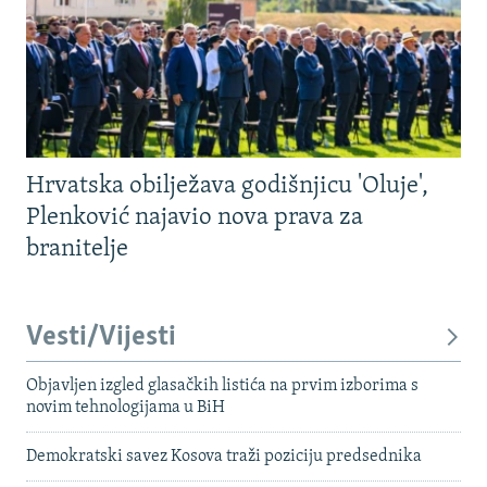
Hrvatska obilježava godišnjicu 'Oluje',
Plenković najavio nova prava za
branitelje
Vesti/Vijesti
Objavljen izgled glasačkih listića na prvim izborima s
novim tehnologijama u BiH
Demokratski savez Kosova traži poziciju predsednika