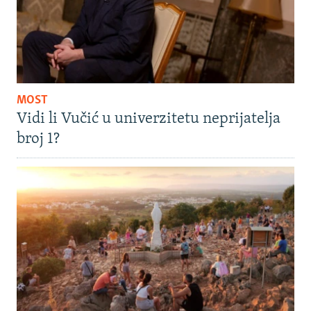
MOST
Vidi li Vučić u univerzitetu neprijatelja
broj 1?