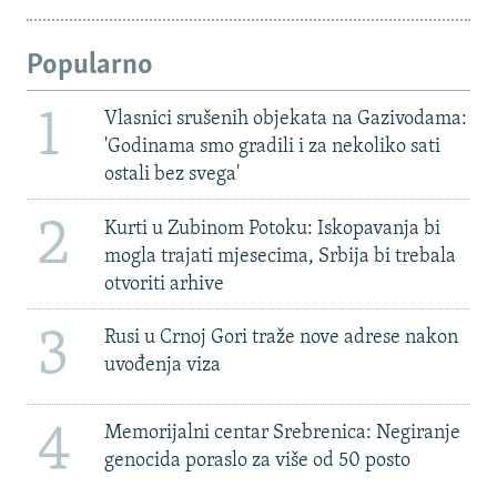
Popularno
1
Vlasnici srušenih objekata na Gazivodama:
'Godinama smo gradili i za nekoliko sati
ostali bez svega'
2
Kurti u Zubinom Potoku: Iskopavanja bi
mogla trajati mjesecima, Srbija bi trebala
otvoriti arhive
3
Rusi u Crnoj Gori traže nove adrese nakon
uvođenja viza
4
Memorijalni centar Srebrenica: Negiranje
genocida poraslo za više od 50 posto