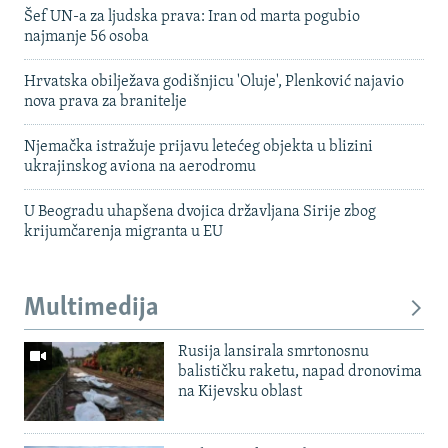
Šef UN-a za ljudska prava: Iran od marta pogubio
najmanje 56 osoba
Hrvatska obilježava godišnjicu 'Oluje', Plenković najavio
nova prava za branitelje
Njemačka istražuje prijavu letećeg objekta u blizini
ukrajinskog aviona na aerodromu
U Beogradu uhapšena dvojica državljana Sirije zbog
krijumčarenja migranta u EU
Multimedija
Rusija lansirala smrtonosnu
balističku raketu, napad dronovima
na Kijevsku oblast