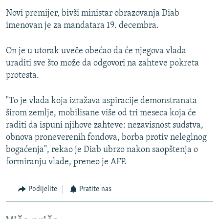
Novi premijer, bivši ministar obrazovanja Diab
imenovan je za mandatara 19. decembra.
On je u utorak uveče obećao da će njegova vlada
uraditi sve što može da odgovori na zahteve pokreta
protesta.
"To je vlada koja izražava aspiracije demonstranata
širom zemlje, mobilisane više od tri meseca koja će
raditi da ispuni njihove zahteve: nezavisnost sudstva,
obnova proneverenih fondova, borba protiv neleglnog
bogaćenja", rekao je Diab ubrzo nakon saopštenja o
formiranju vlade, preneo je AFP.
Podijelite
Pratite nas