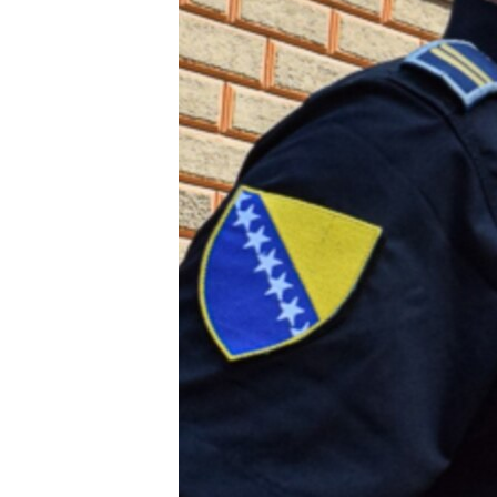
ISPRIČAJ MI
DNEVNO@RSE
SPECIJALI RSE
VIŠE OD NASLOVA
GENOCID U SREBRENICI
POPLAVE I KLIZIŠTA U BIH 2024.
TV LIBERTY
POST SCRIPTUM
MOJA EVROPA
TRI DECENIJE OD RATA U BIH
SVE KARTE DEJTONA
NASTANAK I RASPAD JUGOSLAVIJE