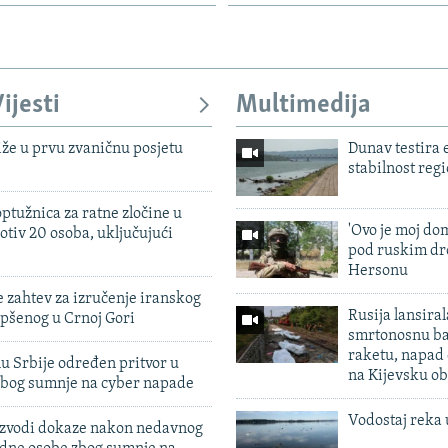
ijesti
Multimedija
iže u prvu zvaničnu posjetu
Dunav testira
stabilnost reg
ptužnica za ratne zločine u
'Ovo je moj dom
otiv 20 osoba, uključujući
pod ruskim dr
Hersonu
 zahtev za izručenje iranskog
Rusija lansiral
pšenog u Crnoj Gori
smrtonosnu ba
raketu, napad
u Srbije određen pritvor u
na Kijevsku ob
zbog sumnje na cyber napade
Vodostaj reka 
 izvodi dokaze nakon nedavnog