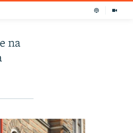
će na
a