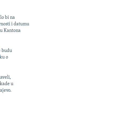
lo bi na
vnosti i datumu
ju Kantona
e budu
uku o
aveli,
okade u
ajevo.