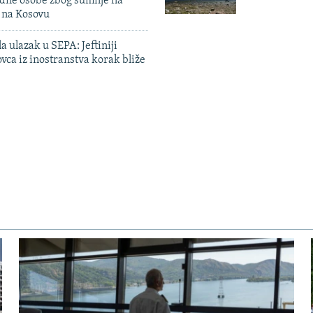
edne osobe zbog sumnje na
n na Kosovu
a ulazak u SEPA: Jeftiniji
ovca iz inostranstva korak bliže