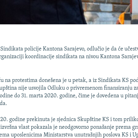
Sindikata policije Kantona Sarajevo, odlučio je da će učest
rganizaciji koordinacije sindikata na nivou Kantona Saraje
u na protestima donešena je u petak, a iz Sindikata KS po
pština nije usvojila Odluku o privremenom finansiranju za
odine do 31. marta 2020. godine, čime je dovedena u pitanj
da.
020. godine prekinuta je sjednica Skupštine KS i tom prili
izvršna vlast pokazala je neodgovorno ponašanje prema g
ema uposlenicima Ministarstva unutrašnjih poslova KS i Upr