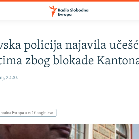
vska policija najavila učeš
tima zbog blokade Kanton
nj, 2020.
obodna Evropa u vaš Google izvor