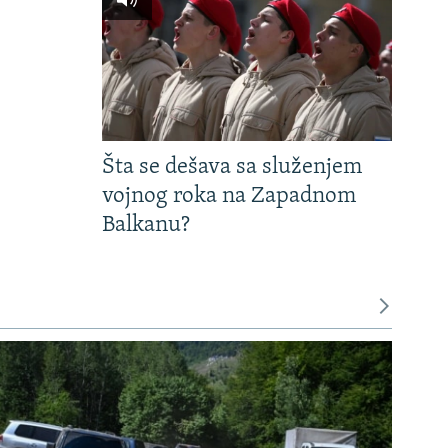
Šta se dešava sa služenjem
vojnog roka na Zapadnom
Balkanu?