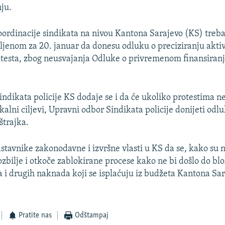
nju.
oordinacije sindikata na nivou Kantona Sarajevo (KS) treba
ljenom za 20. januar da donesu odluku o preciziranju akti
otesta, zbog neusvajanja Odluke o privremenom finansiran
indikata policije KS dodaje se i da će ukoliko protestima n
kalni ciljevi, Upravni odbor Sindikata policije donijeti odl
štrajka.
dstavnike zakonodavne i izvršne vlasti u KS da se, kako su n
bilje i otkoče zablokirane procese kako ne bi došlo do bl
a i drugih naknada koji se isplaćuju iz budžeta Kantona Sar
Pratite nas
Odštampaj