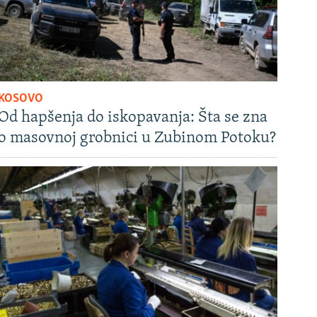
KOSOVO
Od hapšenja do iskopavanja: Šta se zna
o masovnoj grobnici u Zubinom Potoku?