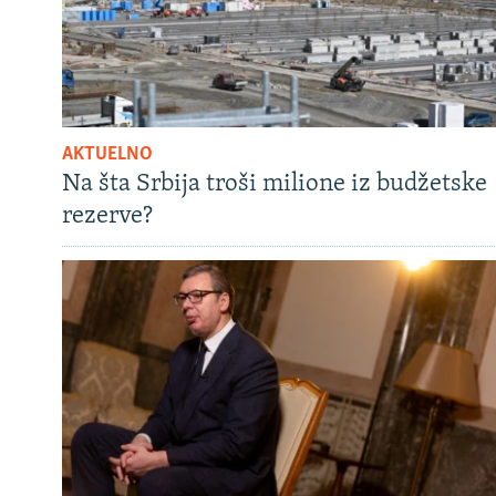
AKTUELNO
Na šta Srbija troši milione iz budžetske
rezerve?