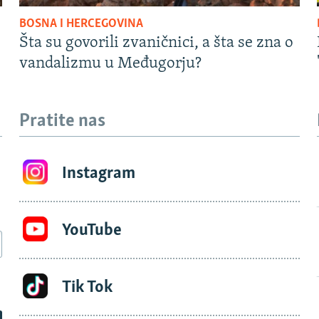
BOSNA I HERCEGOVINA
Šta su govorili zvaničnici, a šta se zna o
vandalizmu u Međugorju?
Pratite nas
Instagram
YouTube
Tik Tok