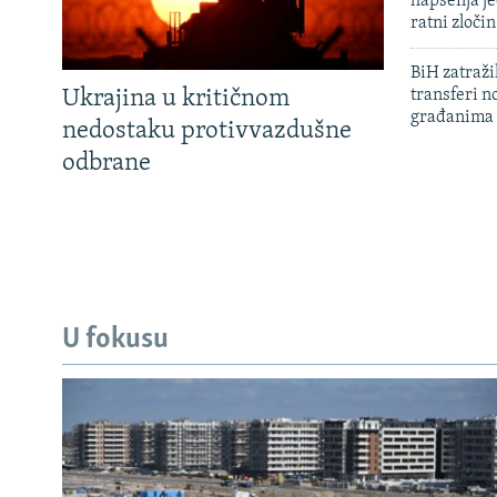
hapšenja j
ratni zloči
BiH zatražil
Ukrajina u kritičnom
transferi n
građanima
nedostaku protivvazdušne
odbrane
U fokusu