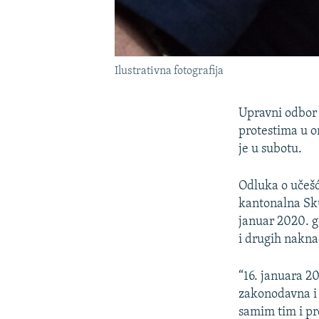
Ilustrativna fotografija
Upravni odbor 
protestima u o
je u subotu.
Odluka o učešć
kantonalna Sku
januar 2020. g
i drugih nakna
“16. januara 2
zakonodavna i 
samim tim i pr