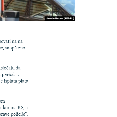
vovati na na
vo, saopšteno
dsjećaju da
 period 1.
e isplata plata
kom
rađanima KS, a
ave policije“,