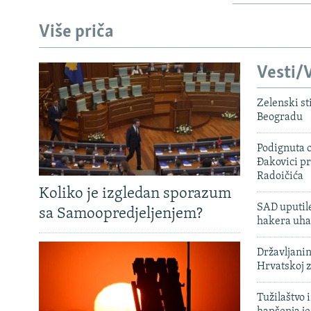
Više priča
Vesti/V
Zelenski st
Beogradu
Podignuta o
Đakovici pr
Radoičića
Koliko je izgledan sporazum
SAD uputile
sa Samoopredjeljenjem?
hakera uha
Državljanin
Hrvatskoj 
Tužilaštvo