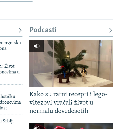
Podcasti
 energetsku
iona
': Život
onovima u
a
Kako su ratni recepti i lego-
lističku
vitezovi vraćali život u
 dronovima
last
normalu devedesetih
u Srbiji