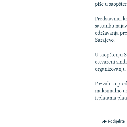
piše u saopšte
Predstavnici k
sastanku najav
održavanja pr
Sarajevo.
U saopštenju S
ostvareni sindi
organizovanju 
Pozvali su pre
maksimalno uoz
isplatama plat
Podijelite