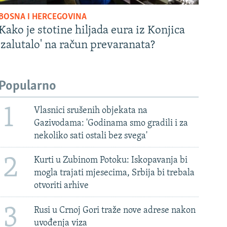
BOSNA I HERCEGOVINA
Kako je stotine hiljada eura iz Konjica
'zalutalo' na račun prevaranata?
Popularno
1
Vlasnici srušenih objekata na
Gazivodama: 'Godinama smo gradili i za
nekoliko sati ostali bez svega'
2
Kurti u Zubinom Potoku: Iskopavanja bi
mogla trajati mjesecima, Srbija bi trebala
otvoriti arhive
3
Rusi u Crnoj Gori traže nove adrese nakon
uvođenja viza