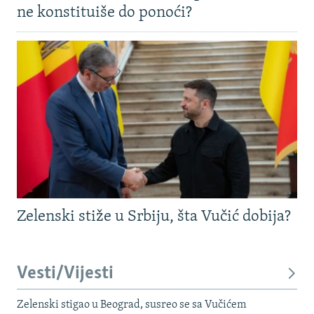
ne konstituiše do ponoći?
Zelenski stiže u Srbiju, šta Vučić dobija?
Vesti/Vijesti
Zelenski stigao u Beograd, susreo se sa Vučićem