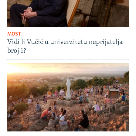
MOST
Vidi li Vučić u univerzitetu neprijatelja
broj 1?