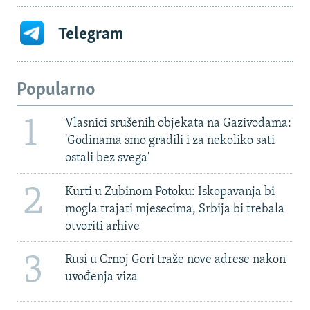
Telegram
Popularno
1
Vlasnici srušenih objekata na Gazivodama:
'Godinama smo gradili i za nekoliko sati
ostali bez svega'
2
Kurti u Zubinom Potoku: Iskopavanja bi
mogla trajati mjesecima, Srbija bi trebala
otvoriti arhive
3
Rusi u Crnoj Gori traže nove adrese nakon
uvođenja viza