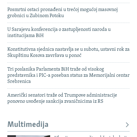
Posmrtni ostaci pronađeni u trećoj mogućoj masovnoj
grobnici u Zubinom Potoku
U Sarajevu konferencija o zastupljenosti naroda u
institucijama BiH
Konstitutivna sjednica nastavlja se u subotu, ustavni rok za
Skupštinu Kosova završava u ponoć
Tri poslanika Parlamenta BiH traže od visokog
predstavnika i PIC-a poseban status za Memorijalni centar
Srebrenica
Američki senatori traže od Trumpove administracije
ponovno uvođenje sankcija zvaničnicima iz RS
Multimedija