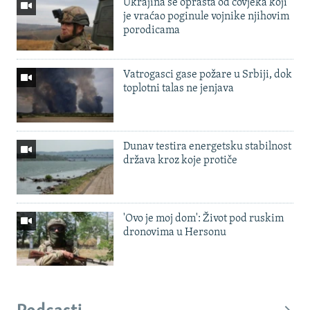
Ukrajina se oprašta od čovjeka koji
je vraćao poginule vojnike njihovim
porodicama
Vatrogasci gase požare u Srbiji, dok
toplotni talas ne jenjava
Dunav testira energetsku stabilnost
država kroz koje protiče
'Ovo je moj dom': Život pod ruskim
dronovima u Hersonu