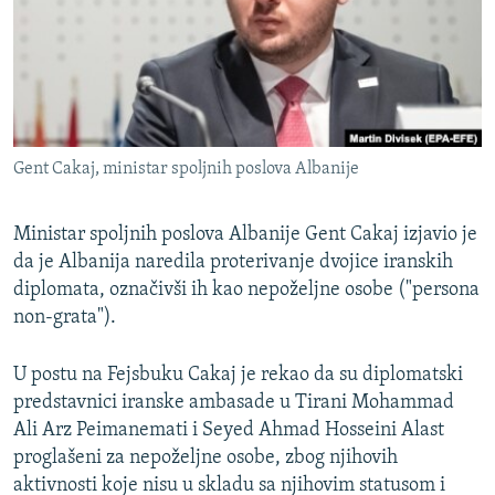
ISPRIČAJ MI
DNEVNO@RSE
SPECIJALI RSE
VIŠE OD NASLOVA
PRATITE NAS
Gent Cakaj, ministar spoljnih poslova Albanije
GENOCID U SREBRENICI
POPLAVE I KLIZIŠTA U BIH 2024.
Ministar spoljnih poslova Albanije Gent Cakaj izjavio je
TV LIBERTY
da je Albanija naredila proterivanje dvojice iranskih
Sve RFE/RL stranice
diplomata, označivši ih kao nepoželjne osobe ("persona
POST SCRIPTUM
non-grata").
MOJA EVROPA
U postu na Fejsbuku Cakaj je rekao da su diplomatski
TRI DECENIJE OD RATA U BIH
predstavnici iranske ambasade u Tirani Mohammad
SVE KARTE DEJTONA
Ali Arz Peimanemati i Seyed Ahmad Hosseini Alast
proglašeni za nepoželjne osobe, zbog njihovih
NASTANAK I RASPAD JUGOSLAVIJE
aktivnosti koje nisu u skladu sa njihovim statusom i