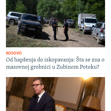
KOSOVO
Od hapšenja do iskopavanja: Šta se zna o
masovnoj grobnici u Zubinom Potoku?