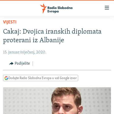
Dostupni
linkovi
Pređite
VIJESTI
na
VIJESTI
Cakaj: Dvojica iranskih diplomata
glavni
BOSNA I HERCEGOVINA
sadržaj
proterani iz Albanije
SRBIJA
Pređite
na
15. januar/siječanj, 2020.
KOSOVO
glavnu
CRNA GORA
Podijelite
navigaciju
Pređite
VIZUELNO
na
Dodajte Radio Slobodna Evropa u vaš Google izvor
PODCASTI
VIDEO
pretragu
RAT U UKRAJINI
FOTOGALERIJE
KINA NA BALKANU
INFOGRAFIKE
RSE PRIČE IZ SVIJETA