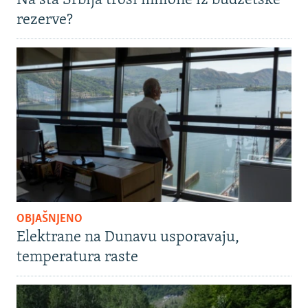
Na šta Srbija troši milione iz budžetske
rezerve?
OBJAŠNJENO
Elektrane na Dunavu usporavaju,
temperatura raste