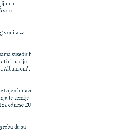
egijuma
kviru i
g samita za
, nama susednih
ati situaciju
 i Albanijom",
r Lajen boravi
nja te zemlje
i za odnose EU
agrebu da su