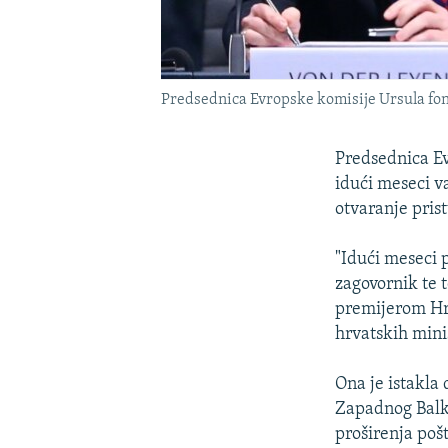
Predsednica Evropske komisije Ursula fon
Predsednica Ev
idući meseci v
otvaranje pri
"Idući meseci 
zagovornik te 
premijerom Hr
hrvatskih mini
Ona je istakla
Zapadnog Balka
proširenja poš