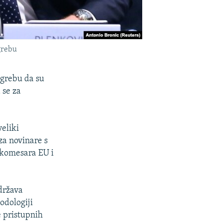
grebu
agrebu da su
 se za
eliki
za novinare s
komesara EU i
država
odologiji
e pristupnih