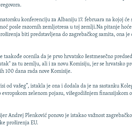
pregovora.
onatorsku konferenciju za Albaniju 17. februara na kojoj će 
moć posle razornih zemljotresa u toj zemlji.Na pitanje hoće
roširenja biti predstavljena do zagrebačkog samita, ona je 
je taakođe ocenila da je prvo hrvatsko šestmesečno predse
nutak" za tu zemlju, ali i za novu Komisiju, jer se hrvatsko 
ih 100 dana rada nove Komisije.
isi od vašeg”, istakla je ona i dodala da je na sastanku Kol
o evropskom zelenom pojasu, višegodišnjem finansijskom o
jer Andrej Plenković ponovo je istakao važnost zagrebačko
ike proširenja EU.