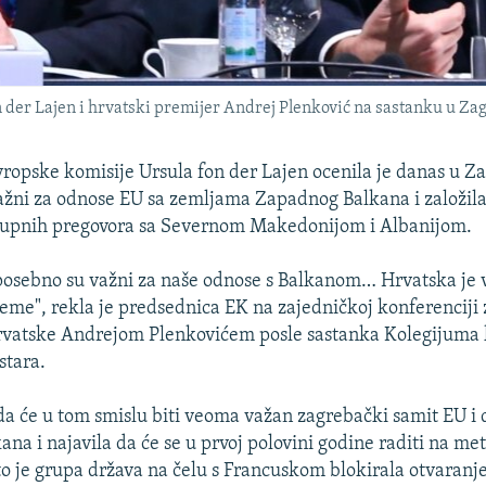
 der Lajen i hrvatski premijer Andrej Plenković na sastanku u Za
ropske komisije Ursula fon der Lajen ocenila je danas u Z
ažni za odnose EU sa zemljama Zapadnog Balkana i založila
stupnih pregovora sa Severnom Makedonijom i Albanijom.
posebno su važni za naše odnose s Balkanom… Hrvatska je v
teme", rekla je predsednica EK na zajedničkoj konferenciji 
vatske Andrejom Plenkovićem posle sastanka Kolegijuma 
stara.
 da će u tom smislu biti veoma važan zagrebački samit EU i 
na i najavila da će se u prvoj polovini godine raditi na met
to je grupa država na čelu s Francuskom blokirala otvaranj