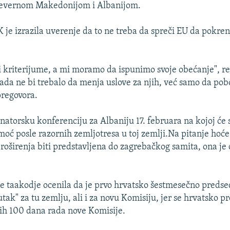
Severnom Makedonijom i Albanijom.
 je izrazila uverenje da to ne treba da spreči EU da pokre
li kriterijume, a mi moramo da ispunimo svoje obećanje", rek
ada ne bi trebalo da menja uslove za njih, već samo da pob
pregovora.
onatorsku konferenciju za Albaniju 17. februara na kojoj će 
moć posle razornih zemljotresa u toj zemlji.Na pitanje hoće
roširenja biti predstavljena do zagrebačkog samita, ona je 
je taakodje ocenila da je prvo hrvatsko šestmesečno preds
nutak" za tu zemlju, ali i za novu Komisiju, jer se hrvatsko 
ih 100 dana rada nove Komisije.