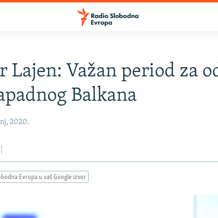
r Lajen: Važan period za 
apadnog Balkana
anj, 2020.
obodna Evropa u vaš Google izvor