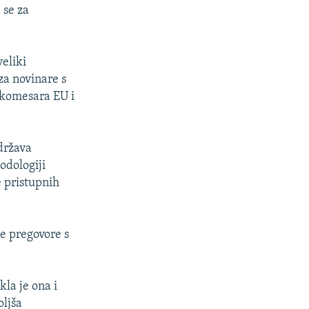
 se za
eliki
za novinare s
komesara EU i
država
odologiji
e pristupnih
ne pregovore s
la je ona i
oljša