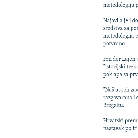
metodologiju 
Najavila je i d
sredstva za po
metodologija p
potvrdno.
Fon der Lajen 
"istorijski tre
poklapa sa prv
"Naš uspeh zav
razgovarano i 
Bregzitu.
Hrvatski premi
nastavak polit