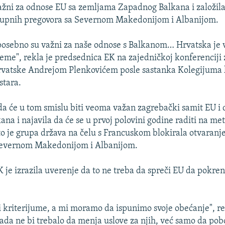
ažni za odnose EU sa zemljama Zapadnog Balkana i založila
stupnih pregovora sa Severnom Makedonijom i Albanijom.
posebno su važni za naše odnose s Balkanom… Hrvatska je v
teme", rekla je predsednica EK na zajedničkoj konferenciji 
vatske Andrejom Plenkovićem posle sastanka Kolegijuma 
stara.
 da će u tom smislu biti veoma važan zagrebački samit EU i 
na i najavila da će se u prvoj polovini godine raditi na met
to je grupa država na čelu s Francuskom blokirala otvaranj
Severnom Makedonijom i Albanijom.
 je izrazila uverenje da to ne treba da spreči EU da pokre
li kriterijume, a mi moramo da ispunimo svoje obećanje", rek
ada ne bi trebalo da menja uslove za njih, već samo da pob