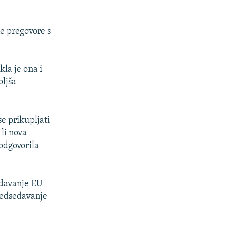
ne pregovore s
la je ona i
oljša
se prikupljati
 li nova
odgovorila
edavanje EU
predsedavanje