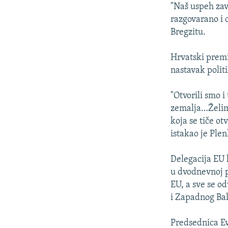
"Naš uspeh zav
razgovarano i 
Bregzitu.
Hrvatski premi
nastavak polit
"Otvorili smo 
zemalja…Želimo
koja se tiče o
istakao je Plen
Delegacija EU 
u dvodnevnoj 
EU, a sve se o
i Zapadnog Ba
Predsednica Ev