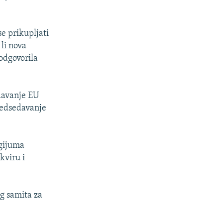
se prikupljati
 li nova
odgovorila
davanje EU
predsedavanje
egijuma
kviru i
g samita za