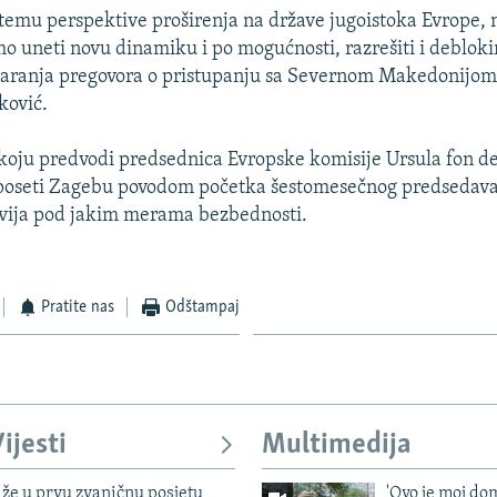
i temu perspektive proširenja na države jugoistoka Evrope
 uneti novu dinamiku i po mogućnosti, razrešiti i deblokir
tvaranja pregovora o pristupanju sa Severnom Makedonijom
ković.
koju predvodi predsednica Evropske komisije Ursula fon de
poseti Zagebu povodom početka šestomesečnog predsedava
dvija pod jakim merama bezbednosti.
Pratite nas
Odštampaj
ijesti
Multimedija
iže u prvu zvaničnu posjetu
'Ovo je moj dom