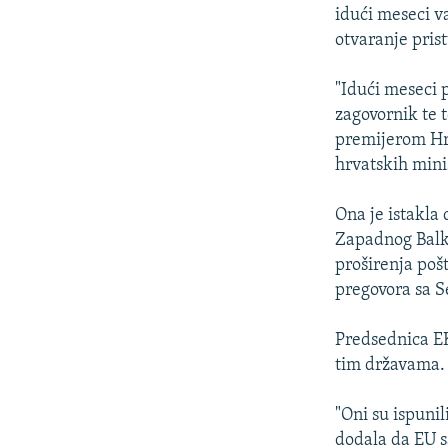
idući meseci v
otvaranje pri
"Idući meseci 
zagovornik te 
premijerom Hr
hrvatskih mini
Ona je istakla
Zapadnog Balka
proširenja poš
pregovora sa 
Predsednica EK
tim državama.
"Oni su ispuni
dodala da EU s