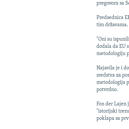
pregovora sa 
Predsednica EK
tim državama.
"Oni su ispuni
dodala da EU s
metodologiju 
Najavila je i d
sredstva za po
metodologija p
potvrdno.
Fon der Lajen 
"istorijski tre
poklapa sa prv