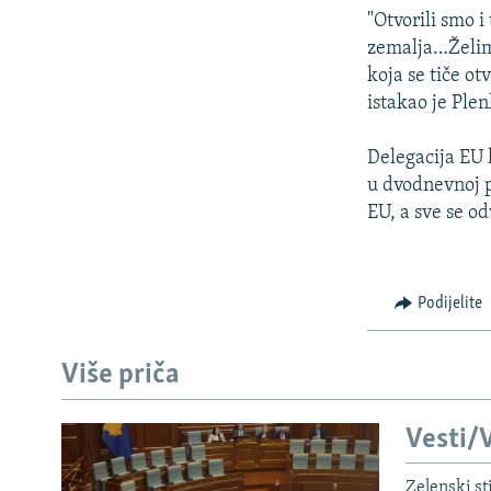
"Otvorili smo 
zemalja…Želimo
koja se tiče o
istakao je Plen
Delegacija EU 
u dvodnevnoj 
EU, a sve se o
Podijelite
Više priča
Vesti/V
Zelenski st