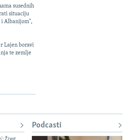
, nama susednih
ati situaciju
 i Albanijom",
r Lajen boravi
nja te zemlje
Podcasti
': Život