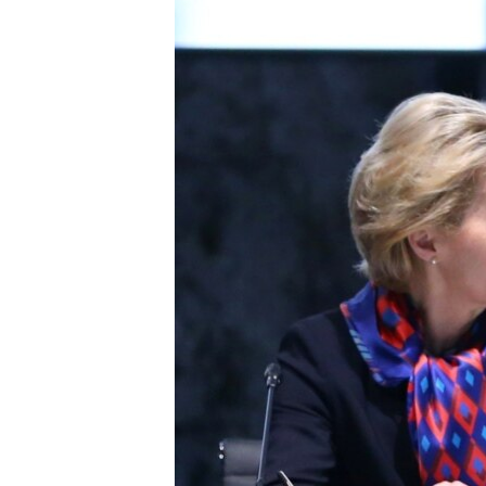
ISPRIČAJ MI
DNEVNO@RSE
SPECIJALI RSE
VIŠE OD NASLOVA
GENOCID U SREBRENICI
POPLAVE I KLIZIŠTA U BIH 2024.
TV LIBERTY
POST SCRIPTUM
MOJA EVROPA
TRI DECENIJE OD RATA U BIH
SVE KARTE DEJTONA
NASTANAK I RASPAD JUGOSLAVIJE