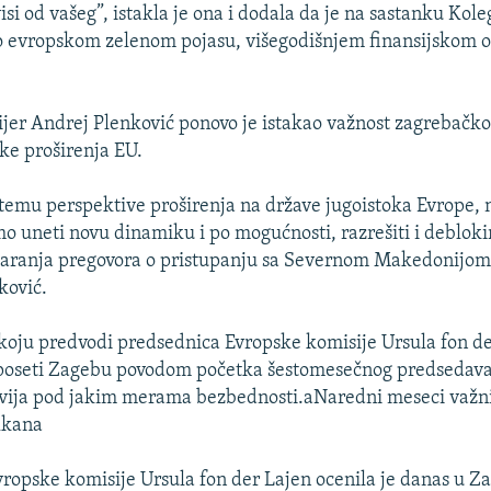
isi od vašeg”, istakla je ona i dodala da je na sastanku Kol
o evropskom zelenom pojasu, višegodišnjem finansijskom o
jer Andrej Plenković ponovo je istakao važnost zagrebačko
ike proširenja EU.
i temu perspektive proširenja na države jugoistoka Evrope
 uneti novu dinamiku i po mogućnosti, razrešiti i deblokir
tvaranja pregovora o pristupanju sa Severnom Makedonijom
ković.
koju predvodi predsednica Evropske komisije Ursula fon de
poseti Zagebu povodom početka šestomesečnog predsedava
dvija pod jakim merama bezbednosti.aNaredni meseci važn
lkana
ropske komisije Ursula fon der Lajen ocenila je danas u Z